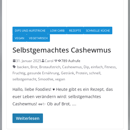
DIPS UND AUFSTRICHE
LOW CARB
REZEPTE
SCHNELLE KÜCHE
VEGAN
VEGETARISCH
Selbstgemachtes Cashewmus
31. Januar 2025
Carol 💙
789 Aufrufe
backen
,
Brot
,
Brotaufstrich
,
Cashewmus
,
Dip
,
einfach
,
Fitness
,
Fruchtig
,
gesunde Ernährung
,
Getränk
,
Protein
,
schnell
,
selbstgemacht
,
Smoothie
,
vegan
Hallo, liebe Foodies! ♥︎ Heute gibt es ein Rezept, das
euer Leben verändern wird: selbstgemachtes
Cashewmus! 🥜✨ Ob auf Brot, ….
Weiterlesen