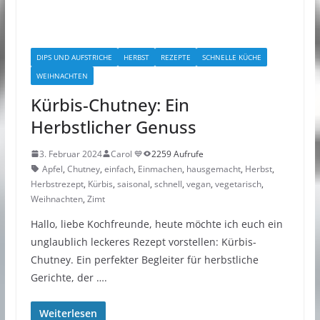
DIPS UND AUFSTRICHE
HERBST
REZEPTE
SCHNELLE KÜCHE
WEIHNACHTEN
Kürbis-Chutney: Ein
Herbstlicher Genuss
3. Februar 2024
Carol 💙
2259 Aufrufe
Apfel
,
Chutney
,
einfach
,
Einmachen
,
hausgemacht
,
Herbst
,
Herbstrezept
,
Kürbis
,
saisonal
,
schnell
,
vegan
,
vegetarisch
,
Weihnachten
,
Zimt
Hallo, liebe Kochfreunde, heute möchte ich euch ein
unglaublich leckeres Rezept vorstellen: Kürbis-
Chutney. Ein perfekter Begleiter für herbstliche
Gerichte, der ….
Weiterlesen