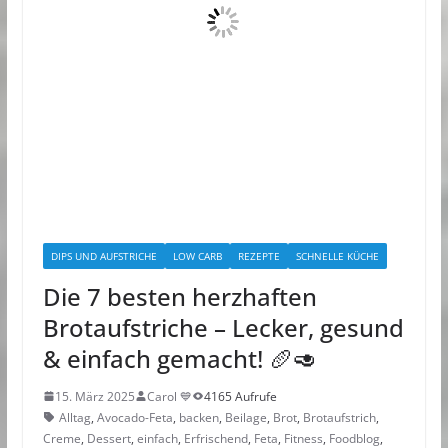
DIPS UND AUFSTRICHE
LOW CARB
REZEPTE
SCHNELLE KÜCHE
Die 7 besten herzhaften
Brotaufstriche – Lecker, gesund
& einfach gemacht! 🥖🥑
15. März 2025
Carol 💙
4165 Aufrufe
Alltag
,
Avocado-Feta
,
backen
,
Beilage
,
Brot
,
Brotaufstrich
,
Creme
,
Dessert
,
einfach
,
Erfrischend
,
Feta
,
Fitness
,
Foodblog
,