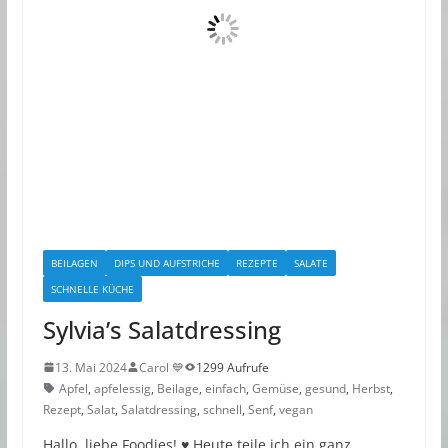
BEILAGEN
DIPS UND AUFSTRICHE
REZEPTE
SALATE
SCHNELLE KÜCHE
Sylvia’s Salatdressing
13. Mai 2024
Carol 💙
1299 Aufrufe
Apfel
,
apfelessig
,
Beilage
,
einfach
,
Gemüse
,
gesund
,
Herbst
,
Rezept
,
Salat
,
Salatdressing
,
schnell
,
Senf
,
vegan
Hallo, liebe Foodies! ♥︎ Heute teile ich ein ganz