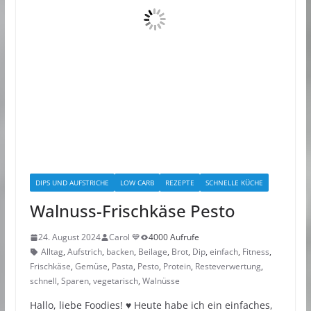
DIPS UND AUFSTRICHE
LOW CARB
REZEPTE
SCHNELLE KÜCHE
Walnuss-Frischkäse Pesto
24. August 2024
Carol 💙
4000 Aufrufe
Alltag
,
Aufstrich
,
backen
,
Beilage
,
Brot
,
Dip
,
einfach
,
Fitness
,
Frischkäse
,
Gemüse
,
Pasta
,
Pesto
,
Protein
,
Resteverwertung
,
schnell
,
Sparen
,
vegetarisch
,
Walnüsse
Hallo, liebe Foodies! ♥︎ Heute habe ich ein einfaches,