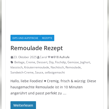
DIPS UND AUFSTRICHE
REZEPTE
Remoulade Rezept
23. Oktober 2025
Carol 💙
918 Aufrufe
Beilage
,
Creme
,
Dessert
,
Dip
,
Fischdip
,
Gemüse
,
Joghurt
,
klassisch
,
Kräuterremoulade
,
Nachtisch
,
Remoulade
,
Sandwich-Creme
,
Sauce
,
selbstgemacht
Hallo, liebe Foodies! ♥︎ Cremig, frisch & würzig: Diese
hausgemachte Remoulade ist in 10 Minuten
angerührt und passt perfekt zu ….
Weiterlesen