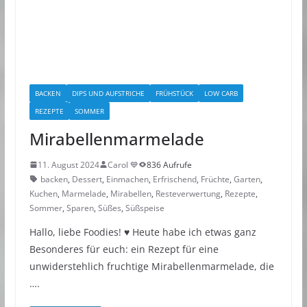
BACKEN
DIPS UND AUFSTRICHE
FRÜHSTÜCK
LOW CARB
REZEPTE
SOMMER
Mirabellenmarmelade
11. August 2024
Carol 💙
836 Aufrufe
backen
,
Dessert
,
Einmachen
,
Erfrischend
,
Früchte
,
Garten
,
Kuchen
,
Marmelade
,
Mirabellen
,
Resteverwertung
,
Rezepte
,
Sommer
,
Sparen
,
Süßes
,
Süßspeise
Hallo, liebe Foodies! ♥︎ Heute habe ich etwas ganz
Besonderes für euch: ein Rezept für eine
unwiderstehlich fruchtige Mirabellenmarmelade, die
….