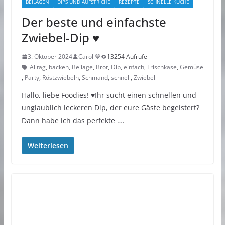
BEILAGEN
DIPS UND AUFSTRICHE
REZEPTE
SCHNELLE KÜCHE
Der beste und einfachste
Zwiebel-Dip ♥︎
3. Oktober 2024
Carol 💙
13254 Aufrufe
Alltag
,
backen
,
Beilage
,
Brot
,
Dip
,
einfach
,
Frischkäse
,
Gemüse
,
Party
,
Röstzwiebeln
,
Schmand
,
schnell
,
Zwiebel
Hallo, liebe Foodies! ♥︎Ihr sucht einen schnellen und
unglaublich leckeren Dip, der eure Gäste begeistert?
Dann habe ich das perfekte ….
Weiterlesen