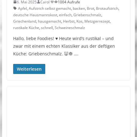
6. Mai 2025
Carol 💙
1004 Aufrufe
Apfel
,
Aufstrich selbst gemacht
,
backen
,
Brot
,
Brotaufstrich
,
deutsche Hausmannskost
,
einfach
,
Griebenschmalz
,
Griechenland
,
hausgemacht
,
Herbst
,
Kos
,
Metzgerrezept
,
rustikale Küche
,
schnell
,
Schweineschmalz
Hallo, liebe Foodies! ♥︎ Heute wird’s rustikal – und
zwar mit einem echten Klassiker aus der deftigen
Küche: Griebenschmalz. 🐷🧅 ….
Weiterlesen