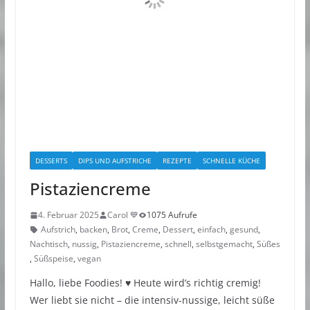
DESSERTS
DIPS UND AUFSTRICHE
REZEPTE
SCHNELLE KÜCHE
Pistaziencreme
4. Februar 2025
Carol 💙
1075 Aufrufe
Aufstrich
,
backen
,
Brot
,
Creme
,
Dessert
,
einfach
,
gesund
,
Nachtisch
,
nussig
,
Pistaziencreme
,
schnell
,
selbstgemacht
,
Süßes
,
Süßspeise
,
vegan
Hallo, liebe Foodies! ♥︎ Heute wird’s richtig cremig!
Wer liebt sie nicht – die intensiv-nussige, leicht süße