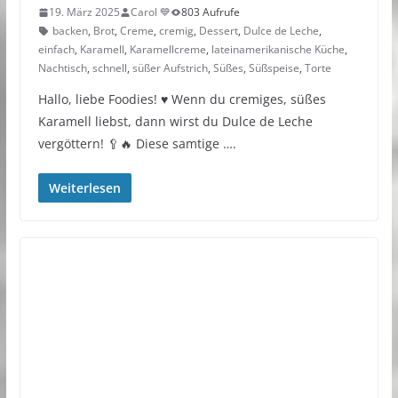
19. März 2025
Carol 💙
803 Aufrufe
backen
,
Brot
,
Creme
,
cremig
,
Dessert
,
Dulce de Leche
,
einfach
,
Karamell
,
Karamellcreme
,
lateinamerikanische Küche
,
Nachtisch
,
schnell
,
süßer Aufstrich
,
Süßes
,
Süßspeise
,
Torte
Hallo, liebe Foodies! ♥︎ Wenn du cremiges, süßes
Karamell liebst, dann wirst du Dulce de Leche
vergöttern! 🥄🔥 Diese samtige ….
Weiterlesen