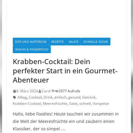
DIPS UND AUFSTRICHE
REZEPTE
SALATE
SCHNELLE KÜCHE
SNACKS & FINGERFOOD
Krabben-Cocktail: Dein
perfekter Start in ein Gourmet-
Abenteuer
8. März 2024
Carol 💙
2977 Aufrufe
Alltag
,
Cocktail
,
Drink
,
einfach
,
gesund
,
Getränk
,
Krabben-Cocktail
,
Meeresfrüchte
,
Salat
,
schnell
,
Vorspeise
Hallo, liebe Foodies! Heute tauchen wir zusammen in
die Welt der Meeresfrüchte ein und zaubern einen
Klassiker, der so simpel ….