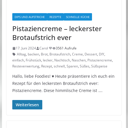
DIPS UND AUFSTRICHE
REZEPTE
SCHNELLE KÜCHE
Pistaziencreme – leckerster
Brotaufstrich ever
17. Juni 2024
Carol 💙
3561 Aufrufe
Alltag
,
backen
,
Brot
,
Brotaufstrich
,
Creme
,
Dessert
,
DIY
,
einfach
,
Frühstück
,
lecker
,
Nachtisch
,
Naschen
,
Pistaziencreme
,
Resteverwertung
,
Rezept
,
schnell
,
Sparen
,
Süßes
,
Süßspeise
Hallo, liebe Foodies! ♥︎ Heute präsentiere ich euch ein
Rezept für den leckersten Brotaufstrich ever:
Pistaziencreme. Diese himmlische Creme ist ….
Weiterlesen