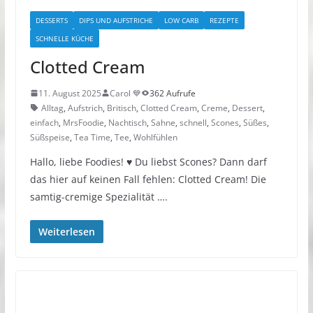
DESSERTS
DIPS UND AUFSTRICHE
LOW CARB
REZEPTE
SCHNELLE KÜCHE
Clotted Cream
11. August 2025
Carol 💙
362 Aufrufe
Alltag
,
Aufstrich
,
Britisch
,
Clotted Cream
,
Creme
,
Dessert
,
einfach
,
MrsFoodie
,
Nachtisch
,
Sahne
,
schnell
,
Scones
,
Süßes
,
Süßspeise
,
Tea Time
,
Tee
,
Wohlfühlen
Hallo, liebe Foodies! ♥︎ Du liebst Scones? Dann darf
das hier auf keinen Fall fehlen: Clotted Cream! Die
samtig-cremige Spezialität ….
Weiterlesen