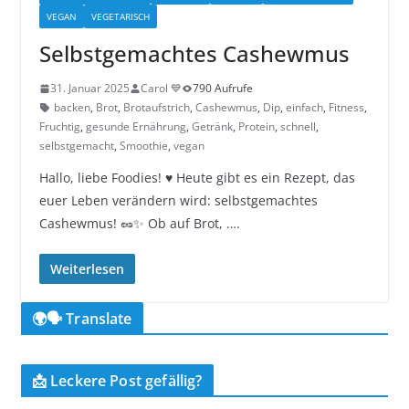
VEGAN
VEGETARISCH
Selbstgemachtes Cashewmus
31. Januar 2025
Carol 💙
790 Aufrufe
backen
,
Brot
,
Brotaufstrich
,
Cashewmus
,
Dip
,
einfach
,
Fitness
,
Fruchtig
,
gesunde Ernährung
,
Getränk
,
Protein
,
schnell
,
selbstgemacht
,
Smoothie
,
vegan
Hallo, liebe Foodies! ♥︎ Heute gibt es ein Rezept, das
euer Leben verändern wird: selbstgemachtes
Cashewmus! 🥜✨ Ob auf Brot, ….
Weiterlesen
🌍🗣️ Translate
📩 Leckere Post gefällig?