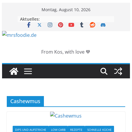
Zum
Montag, August 10, 2026
Inhalt
Aktuelles:
springen
From Kos, with love 💙
Cashewmus
DIPS UND AUFSTRICHE
LOW CARB
REZEPTE
SCHNELLE KÜCHE