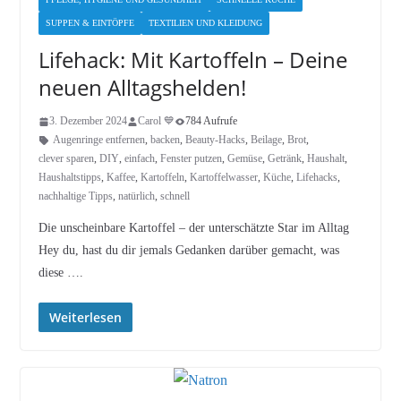
SUPPEN & EINTÖPFE
TEXTILIEN UND KLEIDUNG
Lifehack: Mit Kartoffeln – Deine
neuen Alltagshelden!
3. Dezember 2024
Carol 💙
784 Aufrufe
Augenringe entfernen
,
backen
,
Beauty-Hacks
,
Beilage
,
Brot
,
clever sparen
,
DIY
,
einfach
,
Fenster putzen
,
Gemüse
,
Getränk
,
Haushalt
,
Haushaltstipps
,
Kaffee
,
Kartoffeln
,
Kartoffelwasser
,
Küche
,
Lifehacks
,
nachhaltige Tipps
,
natürlich
,
schnell
Die unscheinbare Kartoffel – der unterschätzte Star im Alltag
Hey du, hast du dir jemals Gedanken darüber gemacht, was
diese ….
Weiterlesen