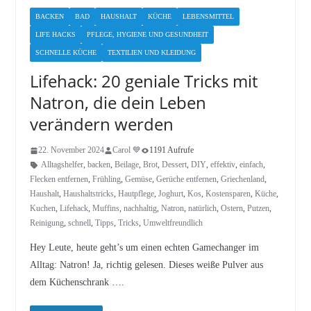
BACKEN
BAD
HAUSHALT
KÜCHE
LEBENSMITTEL
LIFE HACKS
PFLEGE, HYGIENE UND GESUNDHEIT
SCHNELLE KÜCHE
TEXTILIEN UND KLEIDUNG
Lifehack: 20 geniale Tricks mit
Natron, die dein Leben
verändern werden
22. November 2024
Carol 💙
1191 Aufrufe
Alltagshelfer
,
backen
,
Beilage
,
Brot
,
Dessert
,
DIY
,
effektiv
,
einfach
,
Flecken entfernen
,
Frühling
,
Gemüse
,
Gerüche entfernen
,
Griechenland
,
Haushalt
,
Haushaltstricks
,
Hautpflege
,
Joghurt
,
Kos
,
Kostensparen
,
Küche
,
Kuchen
,
Lifehack
,
Muffins
,
nachhaltig
,
Natron
,
natürlich
,
Ostern
,
Putzen
,
Reinigung
,
schnell
,
Tipps
,
Tricks
,
Umweltfreundlich
Hey Leute, heute geht’s um einen echten Gamechanger im
Alltag: Natron! Ja, richtig gelesen. Dieses weiße Pulver aus
dem Küchenschrank ….