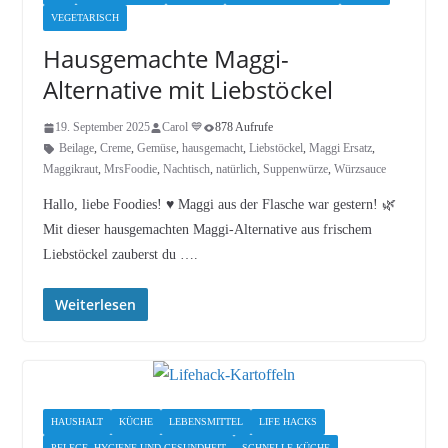
VEGETARISCH
Hausgemachte Maggi-
Alternative mit Liebstöckel
19. September 2025
Carol 💙
878 Aufrufe
Beilage
,
Creme
,
Gemüse
,
hausgemacht
,
Liebstöckel
,
Maggi Ersatz
,
Maggikraut
,
MrsFoodie
,
Nachtisch
,
natürlich
,
Suppenwürze
,
Würzsauce
Hallo, liebe Foodies! ♥︎ Maggi aus der Flasche war gestern! 🌿
Mit dieser hausgemachten Maggi-Alternative aus frischem
Liebstöckel zauberst du ….
Weiterlesen
HAUSHALT
KÜCHE
LEBENSMITTEL
LIFE HACKS
PFLEGE, HYGIENE UND GESUNDHEIT
SCHNELLE KÜCHE