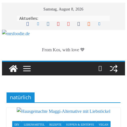
Zum
Samstag, August 8, 2026
Inhalt
Aktuelles:
springen
From Kos, with love 💙
natürlich
DIY
LEBENSMITTEL
REZEPTE
SUPPEN & EINTÖPFE
VEGAN