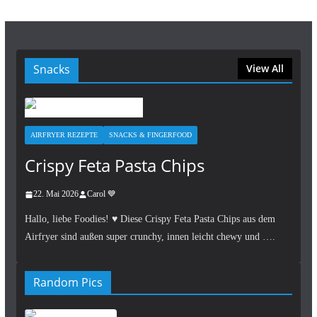
Snacks
View All
AIRFRYER REZEPTE
SNACKS & FINGERFOOD
Crispy Feta Pasta Chips
22. Mai 2026
Carol 💙
Hallo, liebe Foodies! ♥︎ Diese Crispy Feta Pasta Chips aus dem
Airfryer sind außen super crunchy, innen leicht chewy und ….
Random Pics