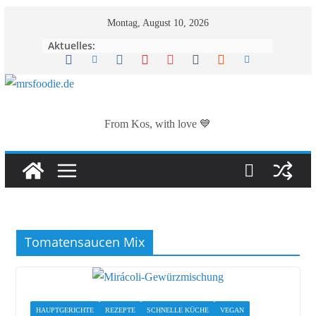
Zum
Montag, August 10, 2026
Inhalt
Aktuelles:
springen
From Kos, with love 💙
Tomatensaucen Mix
HAUPTGERICHTE
REZEPTE
SCHNELLE KÜCHE
VEGAN