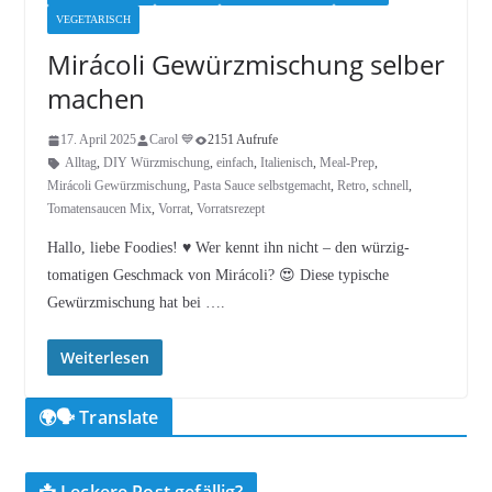
VEGETARISCH
Mirácoli Gewürzmischung selber
machen
17. April 2025
Carol 💙
2151 Aufrufe
Alltag
,
DIY Würzmischung
,
einfach
,
Italienisch
,
Meal-Prep
,
Mirácoli Gewürzmischung
,
Pasta Sauce selbstgemacht
,
Retro
,
schnell
,
Tomatensaucen Mix
,
Vorrat
,
Vorratsrezept
Hallo, liebe Foodies! ♥︎ Wer kennt ihn nicht – den würzig-
tomatigen Geschmack von Mirácoli? 😍 Diese typische
Gewürzmischung hat bei ….
Weiterlesen
🌍🗣️ Translate