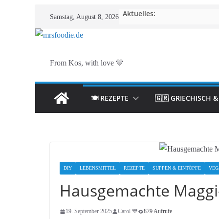
Zum
Aktuelles:
Samstag, August 8, 2026
Inhalt
springen
From Kos, with love 💙
🍽️ REZEPTE
🇬🇷 GRIECHISCH 
DIY
LEBENSMITTEL
REZEPTE
SUPPEN & EINTÖPFE
VEG
Hausgemachte Maggi-A
19. September 2025
Carol 💙
879 Aufrufe