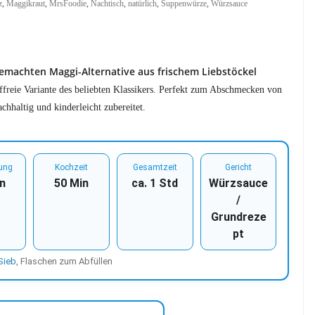
z
,
Maggikraut
,
MrsFoodie
,
Nachtisch
,
natürlich
,
Suppenwürze
,
Würzsauce
emachten Maggi-Alternative aus frischem Liebstöckel
offfreie Variante des beliebten Klassikers. Perfekt zum Abschmecken von
hhaltig und kinderleicht zubereitet.
tung
Kochzeit
Gesamtzeit
Gericht
n
50 Min
ca. 1 Std
Würzsauce
/
Grundreze
pt
Sieb
, Flaschen zum Abfüllen