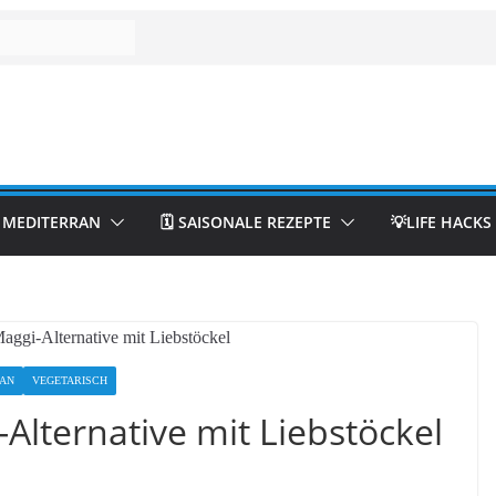
& MEDITERRAN
🗓️ SAISONALE REZEPTE
💡LIFE HACKS
AN
VEGETARISCH
lternative mit Liebstöckel