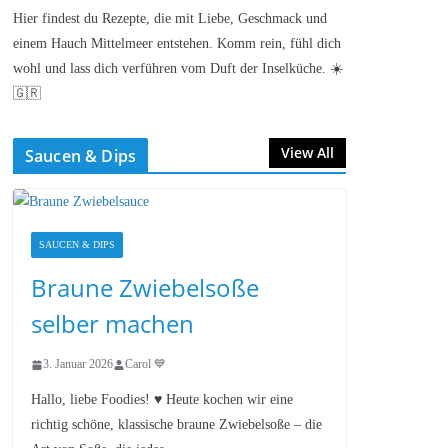
Hier findest du Rezepte, die mit Liebe, Geschmack und
einem Hauch Mittelmeer entstehen. Komm rein, fühl dich
wohl und lass dich verführen vom Duft der Inselküche. ☀️
🇬🇷
View All
Saucen & Dips
SAUCEN & DIPS
Braune Zwiebelsoße
selber machen
3. Januar 2026
Carol 💙
Hallo, liebe Foodies! ♥︎ Heute kochen wir eine
richtig schöne, klassische braune Zwiebelsoße – die