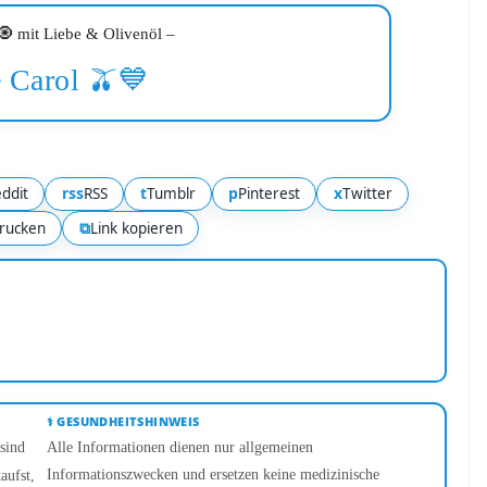
 mit Liebe & Olivenöl –
 Carol 🫒💙
rss
t
p
x
ddit
RSS
Tumblr
Pinterest
Twitter
⧉
rucken
Link kopieren
⚕️ GESUNDHEITSHINWEIS
sind
Alle Informationen dienen nur allgemeinen
Informationszwecken und ersetzen keine medizinische
aufst,