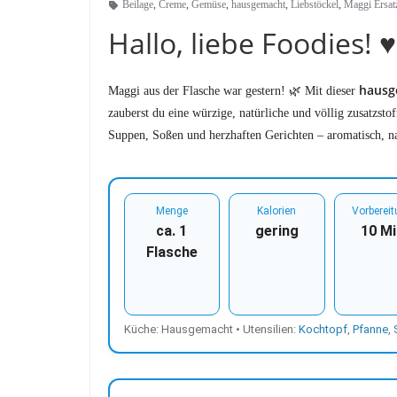
Beilage
,
Creme
,
Gemüse
,
hausgemacht
,
Liebstöckel
,
Maggi Ersat
Hallo, liebe Foodies! ♥︎
hausg
Maggi aus der Flasche war gestern! 🌿 Mit dieser
zauberst du eine würzige, natürliche und völlig zusatzst
Suppen, Soßen und herzhaften Gerichten – aromatisch, nac
Menge
Kalorien
Vorberei
ca. 1
gering
10 Mi
Flasche
Küche: Hausgemacht • Utensilien:
Kochtopf
,
Pfanne
,