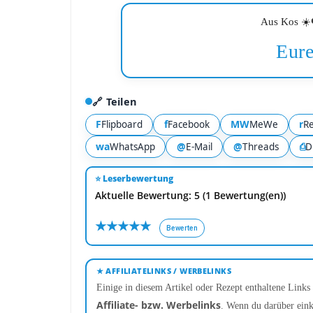
Aus Kos ☀️
Eure
🔗 Teilen
F
f
MW
r
Flipboard
Facebook
MeWe
Re
wa
@
@
⎙
WhatsApp
E-Mail
Threads
D
⭐ Leserbewertung
Aktuelle Bewertung: 5 (1 Bewertung(en))
★
★
★
★
★
Bewerten
★ AFFILIATELINKS / WERBELINKS
Einige in diesem Artikel oder Rezept enthaltene Links 
Affiliate- bzw. Werbelinks
. Wenn du darüber eink