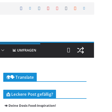
📊 UMFRAGEN
🌍🗣️ Translate
📩 Leckere Post gefällig?
🥑 Deine Dosis Food-Inspiration!