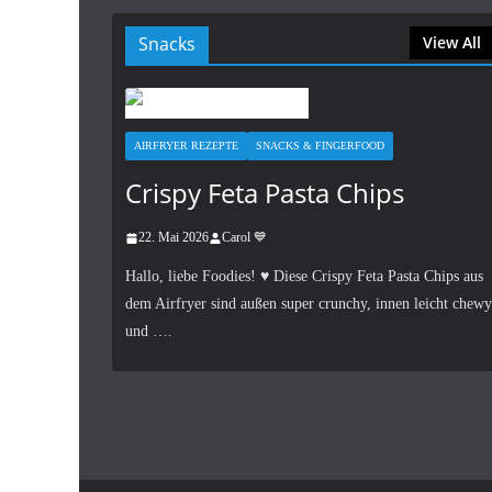
Snacks
View All
AIRFRYER REZEPTE
SNACKS & FINGERFOOD
Crispy Feta Pasta Chips
22. Mai 2026
Carol 💙
Hallo, liebe Foodies! ♥︎ Diese Crispy Feta Pasta Chips aus
dem Airfryer sind außen super crunchy, innen leicht chewy
und ….