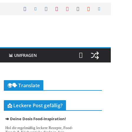
📊 UMFRAGEN
🌍🗣️ Translate
📩 Leckere Post gefällig?
🥑 Deine Dosis Food-Inspiration!
Hol dir regelmäßig leckere Rezepte, Food-