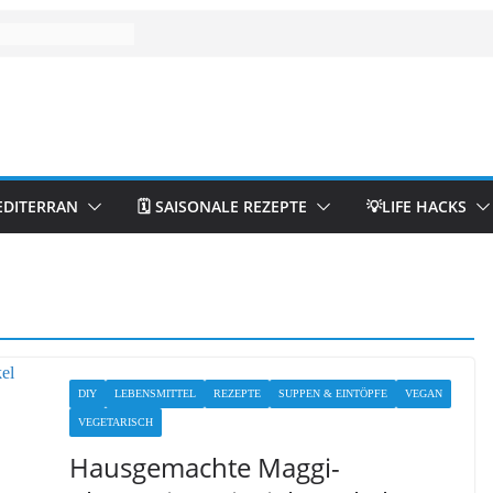
EDITERRAN
🗓️ SAISONALE REZEPTE
💡LIFE HACKS
DIY
LEBENSMITTEL
REZEPTE
SUPPEN & EINTÖPFE
VEGAN
VEGETARISCH
Hausgemachte Maggi-