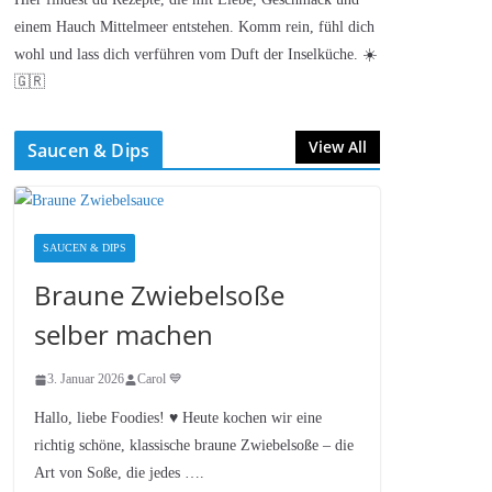
einem Hauch Mittelmeer entstehen. Komm rein, fühl dich
wohl und lass dich verführen vom Duft der Inselküche. ☀️
🇬🇷
View All
Saucen & Dips
SAUCEN & DIPS
Braune Zwiebelsoße
selber machen
3. Januar 2026
Carol 💙
Hallo, liebe Foodies! ♥︎ Heute kochen wir eine
richtig schöne, klassische braune Zwiebelsoße – die
Art von Soße, die jedes ….