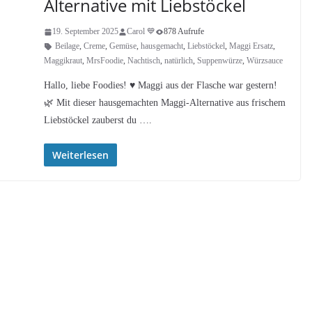
Alternative mit Liebstöckel
19. September 2025
Carol 💙
878 Aufrufe
Beilage
,
Creme
,
Gemüse
,
hausgemacht
,
Liebstöckel
,
Maggi Ersatz
,
Maggikraut
,
MrsFoodie
,
Nachtisch
,
natürlich
,
Suppenwürze
,
Würzsauce
Hallo, liebe Foodies! ♥︎ Maggi aus der Flasche war gestern!
🌿 Mit dieser hausgemachten Maggi-Alternative aus frischem
Liebstöckel zauberst du ….
Weiterlesen