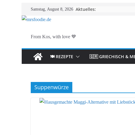
Zum
Aktuelles:
Samstag, August 8, 2026
Inhalt
springen
From Kos, with love 💙
🍽️ REZEPTE
🇬🇷 GRIECHISCH & M
Suppenwürze