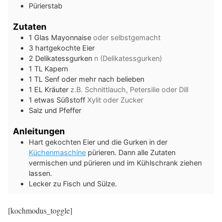
Pürierstab
Zutaten
1
Glas
Mayonnaise
oder selbstgemacht
3
hartgekochte Eier
2
Delikatessgurken
n (Delikatessgurken)
1
TL
Kapern
1
TL
Senf oder mehr nach belieben
1
EL
Kräuter
z.B. Schnittlauch, Petersilie oder Dill
1
etwas Süßstoff
Xylit oder Zucker
Salz und Pfeffer
Anleitungen
Hart gekochten Eier und die Gurken in der
Küchenmaschine
pürieren. Dann alle Zutaten
vermischen und pürieren und im Kühlschrank ziehen
lassen.
Lecker zu Fisch und Sülze.
[kochmodus_toggle]