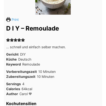
Print
D I Y – Remoulade
… schnell und einfach selber machen.
Gericht
DIY
Küche
Deutsch
Keyword
Remoulade
Minuten
Vorbereitungszeit
10
Minuten
Minuten
Zubereitungszeit
10
Minuten
Servings
4
Calories
64
kcal
Author
Carol 💙
Kochutensilien