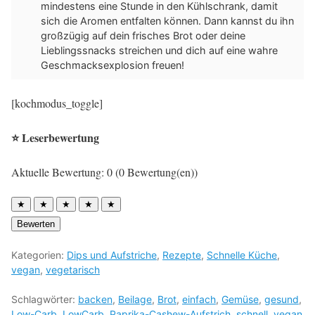
mindestens eine Stunde in den Kühlschrank, damit
sich die Aromen entfalten können. Dann kannst du ihn
großzügig auf dein frisches Brot oder deine
Lieblingssnacks streichen und dich auf eine wahre
Geschmacksexplosion freuen!
[kochmodus_toggle]
⭐ Leserbewertung
Aktuelle Bewertung: 0 (0 Bewertung(en))
★
★
★
★
★
Bewerten
Kategorien:
Dips und Aufstriche
,
Rezepte
,
Schnelle Küche
,
vegan
,
vegetarisch
Schlagwörter:
backen
,
Beilage
,
Brot
,
einfach
,
Gemüse
,
gesund
,
Low-Carb
,
LowCarb
,
Paprika-Cashew-Aufstrich
,
schnell
,
vegan