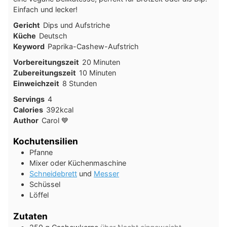
Einfach und lecker!
Gericht
Dips und Aufstriche
Küche
Deutsch
Keyword
Paprika-Cashew-Aufstrich
Minuten
Vorbereitungszeit
20
Minuten
Minuten
Zubereitungszeit
10
Minuten
Stunden
Einweichzeit
8
Stunden
Servings
4
Calories
392
kcal
Author
Carol 💙
Kochutensilien
Pfanne
Mixer oder Küchenmaschine
Schneidebrett
und
Messer
Schüssel
Löffel
Zutaten