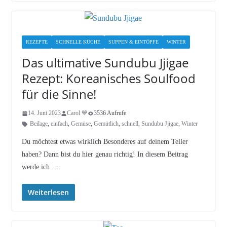
REZEPTE
SCHNELLE KÜCHE
SUPPEN & EINTÖPFE
WINTER
Das ultimative Sundubu Jjigae
Rezept: Koreanisches Soulfood
für die Sinne!
14. Juni 2023
Carol 💙
3536 Aufrufe
Beilage
,
einfach
,
Gemüse
,
Gemütlich
,
schnell
,
Sundubu Jjigae
,
Winter
Du möchtest etwas wirklich Besonderes auf deinem Teller
haben? Dann bist du hier genau richtig! In diesem Beitrag
werde ich ….
Weiterlesen