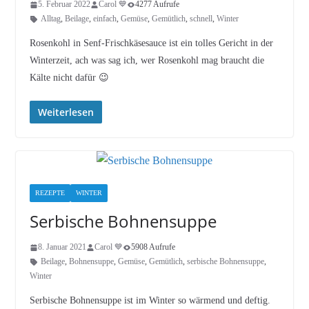
5. Februar 2022
Carol 💙
4277 Aufrufe
Alltag
,
Beilage
,
einfach
,
Gemüse
,
Gemütlich
,
schnell
,
Winter
Rosenkohl in Senf-Frischkäsesauce ist ein tolles Gericht in der
Winterzeit, ach was sag ich, wer Rosenkohl mag braucht die
Kälte nicht dafür 😉
Weiterlesen
REZEPTE
WINTER
Serbische Bohnensuppe
8. Januar 2021
Carol 💙
5908 Aufrufe
Beilage
,
Bohnensuppe
,
Gemüse
,
Gemütlich
,
serbische Bohnensuppe
,
Winter
Serbische Bohnensuppe ist im Winter so wärmend und deftig.