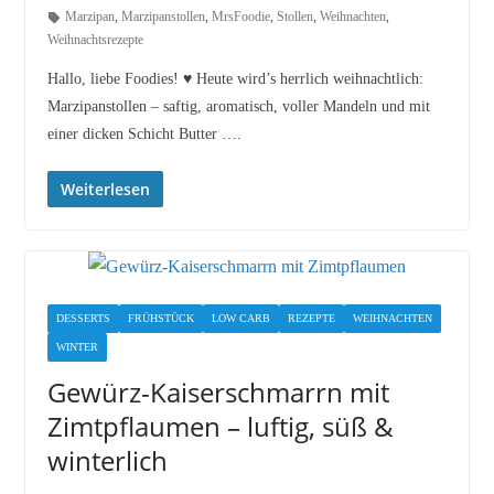
Marzipan
,
Marzipanstollen
,
MrsFoodie
,
Stollen
,
Weihnachten
,
Weihnachtsrezepte
Hallo, liebe Foodies! ♥︎ Heute wird’s herrlich weihnachtlich:
Marzipanstollen – saftig, aromatisch, voller Mandeln und mit
einer dicken Schicht Butter ….
Weiterlesen
DESSERTS
FRÜHSTÜCK
LOW CARB
REZEPTE
WEIHNACHTEN
WINTER
Gewürz-Kaiserschmarrn mit
Zimtpflaumen – luftig, süß &
winterlich