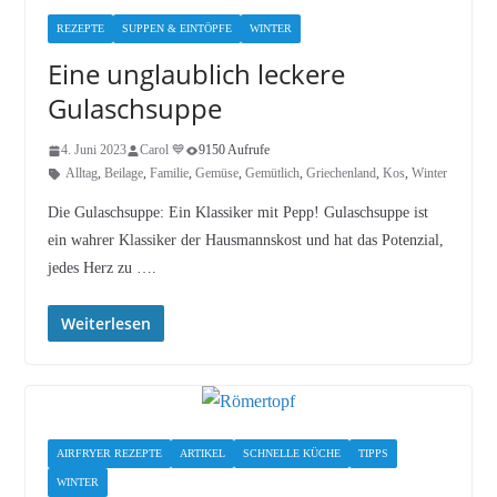
REZEPTE
SUPPEN & EINTÖPFE
WINTER
Eine unglaublich leckere
Gulaschsuppe
4. Juni 2023
Carol 💙
9150 Aufrufe
Alltag
,
Beilage
,
Familie
,
Gemüse
,
Gemütlich
,
Griechenland
,
Kos
,
Winter
Die Gulaschsuppe: Ein Klassiker mit Pepp! Gulaschsuppe ist
ein wahrer Klassiker der Hausmannskost und hat das Potenzial,
jedes Herz zu ….
Weiterlesen
AIRFRYER REZEPTE
ARTIKEL
SCHNELLE KÜCHE
TIPPS
WINTER