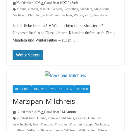
25. Oktober 2025
Carol 💙
1027 Aufrufe
Creme
,
einfach
,
festlich
,
Gebäck
,
Gemütlich
,
Mandeln
,
MrsFoodie
,
Nachtisch
,
Plätzchen
,
schnell
,
Weihnachten
,
Winter
,
Zimt
,
Zimtsterne
Hallo, liebe Foodies! ♥︎ Weihnachten ohne Zimtsterne?
Unvorstellbar! ⭐✨ Diese kleinen Klassiker duften nach Zimt,
Mandeln und Winterzauber – außen ….
Weiterlesen
DESSERTS
REZEPTE
WEIHNACHTEN
WINTER
Marzipan-Milchreis
12. Oktober 2025
Carol 💙
914 Aufrufe
comfort food
,
Creme
,
cremiger Milchreis
,
Dessert
,
Gemütlich
,
Griechenland
,
Kos
,
Marzipan Milchreis
,
Milchreis Rezept
,
Nachtisch
,
Soulfood
,
Süßes
,
Süßspeise
,
Vanille Milchreis
,
Weihnachten
,
Winter
,