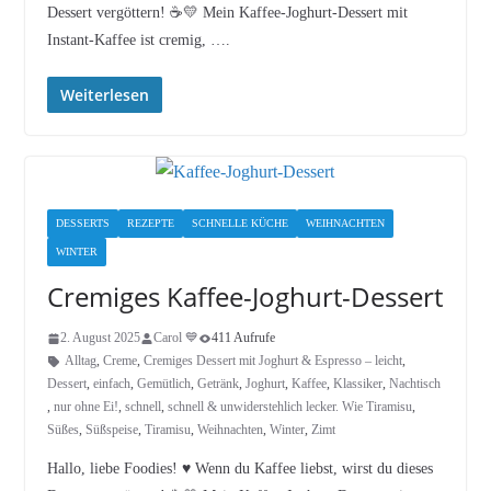
Dessert vergöttern! ☕💛 Mein Kaffee-Joghurt-Dessert mit
Instant-Kaffee ist cremig, ….
Weiterlesen
DESSERTS
REZEPTE
SCHNELLE KÜCHE
WEIHNACHTEN
WINTER
Cremiges Kaffee-Joghurt-Dessert
2. August 2025
Carol 💙
411 Aufrufe
Alltag
,
Creme
,
Cremiges Dessert mit Joghurt & Espresso – leicht
,
Dessert
,
einfach
,
Gemütlich
,
Getränk
,
Joghurt
,
Kaffee
,
Klassiker
,
Nachtisch
,
nur ohne Ei!
,
schnell
,
schnell & unwiderstehlich lecker. Wie Tiramisu
,
Süßes
,
Süßspeise
,
Tiramisu
,
Weihnachten
,
Winter
,
Zimt
Hallo, liebe Foodies! ♥︎ Wenn du Kaffee liebst, wirst du dieses