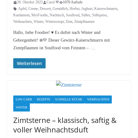
28. Oktober 2025
Carol 💙
1070 Aufrufe
Apfel
,
Creme
,
Dessert
,
Gemütlich
,
Herbst
,
Joghurt
,
Kaiserschmarrn
,
Kardamom
,
MrsFoodie
,
Nachtisch
,
Soulfood
,
Süßes
,
Süßspeise
,
Weihnachten
,
Winter
,
Winterrezept
,
Zimt
,
Zimtpflaumen
Hallo, liebe Foodies! ♥︎ Es duftet nach Winter und
Geborgenheit! ❄️💛 Dieser Gewürz-Kaiserschmarrn mit
Zimtpflaumen ist Soulfood vom Feinsten – ….
Weiterlesen
LOW CARB
REZEPTE
SCHNELLE KÜCHE
WEIHNACHTEN
WINTER
Zimtsterne – klassisch, saftig &
voller Weihnachtsduft