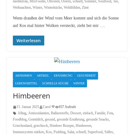
mediterran
,
MrsFoodie
,
Olivenöl
,
Ostern
,
schnell
,
Sommer
,
Soulfood
,
Tee
,
Weihnachten
,
Winter
,
Winterküche
,
Wohlfühlen
,
Zimt
Wenn draußen der Wind vom Meer kommt und sich die Sonne
auf Kos mal hinter Wolken versteckt, zieht bei mir ….
Weiterlesen
ABNEHMEN
ARTIKEL
ERNÄHRUNG
GESUNDHEIT
LEBENSMITTEL
SCHNELLE KÜCHE
WINTER
Himbeeren
15. Januar 2025
Carol 💙
657 Aufrufe
Alltag
,
Antioxidantien
,
Ballaststoffe
,
Dessert
,
einfach
,
Familie
,
Feta
,
Foodblog
,
Gemütlich
,
gesund
,
gesunde Ernährung
,
gesunde Snacks
,
Griechenland
,
griechisch
,
Himbeer Rezepte
,
Himbeeren
,
Immunsystem stärken
,
Kos
,
Pudding
,
Salat
,
schnell
,
Superfood
,
Süßes
,