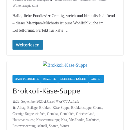
Winterrezept
,
Zimt
Hallo, liebe Foodies! ♥︎ Cremig, weich und himmlisch duftend
– dieser Marzipan-Milchreis ist pure Wohlfühlküche im
Löffelformat. Perfekt für kalte ….
Weiterlesen
HAUPTGERICHTE
REZEPTE
SCHNELLE KÜCHE
WINTER
Brokkoli-Käse-Suppe
22. September 2025
Carol 💙
777 Aufrufe
Alltag
,
Beilage
,
Brokkoli-Käse-Suppe
,
Brokkolisuppe
,
Creme
,
Cremige Suppe
,
einfach
,
Gemüse
,
Gemütlich
,
Griechenland
,
Hausmannskost
,
Käsecremesuppe
,
Kos
,
MrsFoodie
,
Nachtisch
,
Resteverwertung
,
schnell
,
Sparen
,
Winter