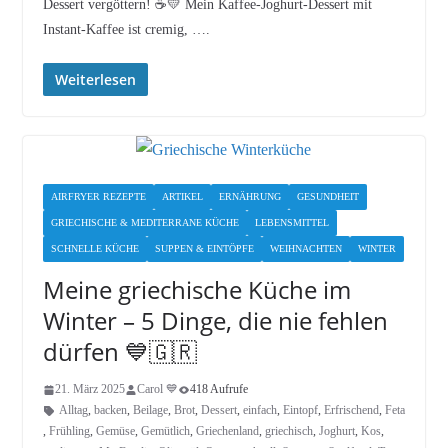
Dessert vergöttern! ☕💛 Mein Kaffee-Joghurt-Dessert mit
Instant-Kaffee ist cremig, ….
Weiterlesen
AIRFRYER REZEPTE
ARTIKEL
ERNÄHRUNG
GESUNDHEIT
GRIECHISCHE & MEDITERRANE KÜCHE
LEBENSMITTEL
SCHNELLE KÜCHE
SUPPEN & EINTÖPFE
WEIHNACHTEN
WINTER
Meine griechische Küche im
Winter – 5 Dinge, die nie fehlen
dürfen 💙🇬🇷
21. März 2025
Carol 💙
418 Aufrufe
Alltag
,
backen
,
Beilage
,
Brot
,
Dessert
,
einfach
,
Eintopf
,
Erfrischend
,
Feta
,
Frühling
,
Gemüse
,
Gemütlich
,
Griechenland
,
griechisch
,
Joghurt
,
Kos
,