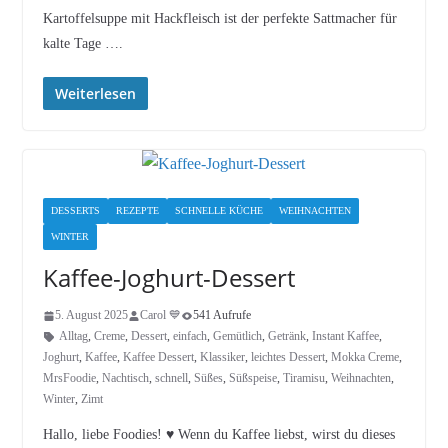
Kartoffelsuppe mit Hackfleisch ist der perfekte Sattmacher für
kalte Tage ….
Weiterlesen
DESSERTS
REZEPTE
SCHNELLE KÜCHE
WEIHNACHTEN
WINTER
Kaffee-Joghurt-Dessert
5. August 2025
Carol 💙
541 Aufrufe
Alltag
,
Creme
,
Dessert
,
einfach
,
Gemütlich
,
Getränk
,
Instant Kaffee
,
Joghurt
,
Kaffee
,
Kaffee Dessert
,
Klassiker
,
leichtes Dessert
,
Mokka Creme
,
MrsFoodie
,
Nachtisch
,
schnell
,
Süßes
,
Süßspeise
,
Tiramisu
,
Weihnachten
,
Winter
,
Zimt
Hallo, liebe Foodies! ♥︎ Wenn du Kaffee liebst, wirst du dieses