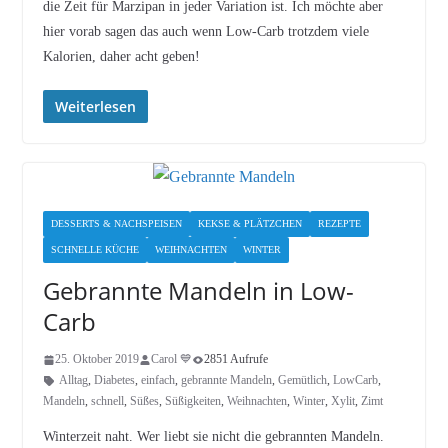
die Zeit für Marzipan in jeder Variation ist. Ich möchte aber
hier vorab sagen das auch wenn Low-Carb trotzdem viele
Kalorien, daher acht geben!
Weiterlesen
DESSERTS & NACHSPEISEN
KEKSE & PLÄTZCHEN
REZEPTE
SCHNELLE KÜCHE
WEIHNACHTEN
WINTER
Gebrannte Mandeln in Low-
Carb
25. Oktober 2019
Carol 💙
2851 Aufrufe
Alltag
,
Diabetes
,
einfach
,
gebrannte Mandeln
,
Gemütlich
,
LowCarb
,
Mandeln
,
schnell
,
Süßes
,
Süßigkeiten
,
Weihnachten
,
Winter
,
Xylit
,
Zimt
Winterzeit naht. Wer liebt sie nicht die gebrannten Mandeln.