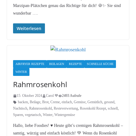
Marzipan-Plätzchen genau das Richtige für dich! 🍪✨ Sie sind
wunderbar ….
Weiterlesen
AIRFRYER REZEPTE
BEILAGEN
REZEPTE
SCHNELLE KÜCHE
WINTER
Rahmrosenkohl
15. Oktober 2024
Carol 💙
2493 Aufrufe
backen
,
Beilage
,
Brot
,
Creme
,
einfach
,
Gemüse
,
Gemütlich
,
gesund
,
Nachtisch
,
Rahmrosenkohl
,
Resteverwertung
,
Rosenkohl Rezept
,
schnell
,
Sparen
,
vegetarisch
,
Winter
,
Wintergemüse
Hallo, liebe Foodies! ♥︎ Heute gibt’s cremigen Rahmrosenkohl –
samtig, würzig und einfach köstlich! 💚 Wenn du Rosenkohl