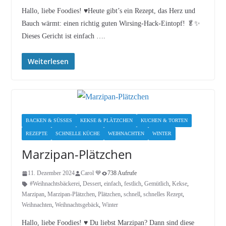
Hallo, liebe Foodies! ♥︎Heute gibt’s ein Rezept, das Herz und
Bauch wärmt: einen richtig guten Wirsing-Hack-Eintopf! 🥬✨
Dieses Gericht ist einfach ….
Weiterlesen
BACKEN & SÜSSES
KEKSE & PLÄTZCHEN
KUCHEN & TORTEN
REZEPTE
SCHNELLE KÜCHE
WEIHNACHTEN
WINTER
Marzipan-Plätzchen
11. Dezember 2024
Carol 💙
738 Aufrufe
#Weihnachtsbäckerei
,
Dessert
,
einfach
,
festlich
,
Gemütlich
,
Kekse
,
Marzipan
,
Marzipan-Plätzchen
,
Plätzchen
,
schnell
,
schnelles Rezept
,
Weihnachten
,
Weihnachtsgebäck
,
Winter
Hallo, liebe Foodies! ♥︎ Du liebst Marzipan? Dann sind diese