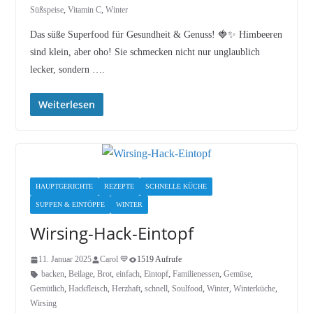
Süßspeise
,
Vitamin C
,
Winter
Das süße Superfood für Gesundheit & Genuss! 🍓✨ Himbeeren
sind klein, aber oho! Sie schmecken nicht nur unglaublich
lecker, sondern ….
Weiterlesen
HAUPTGERICHTE
REZEPTE
SCHNELLE KÜCHE
SUPPEN & EINTÖPFE
WINTER
Wirsing-Hack-Eintopf
11. Januar 2025
Carol 💙
1519 Aufrufe
backen
,
Beilage
,
Brot
,
einfach
,
Eintopf
,
Familienessen
,
Gemüse
,
Gemütlich
,
Hackfleisch
,
Herzhaft
,
schnell
,
Soulfood
,
Winter
,
Winterküche
,
Wirsing