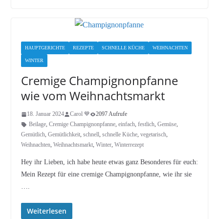
HAUPTGERICHTE
REZEPTE
SCHNELLE KÜCHE
WEIHNACHTEN
WINTER
Cremige Champignonpfanne
wie vom Weihnachtsmarkt
18. Januar 2024
Carol 💙
2097 Aufrufe
Beilage
,
Cremige Champignonpfanne
,
einfach
,
festlich
,
Gemüse
,
Gemütlich
,
Gemütlichkeit
,
schnell
,
schnelle Küche
,
vegetarisch
,
Weihnachten
,
Weihnachtsmarkt
,
Winter
,
Winterrezept
Hey ihr Lieben, ich habe heute etwas ganz Besonderes für euch:
Mein Rezept für eine cremige Champignonpfanne, wie ihr sie
….
Weiterlesen