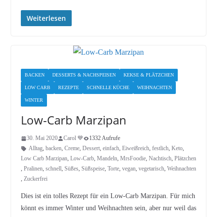
Weiterlesen
BACKEN
DESSERTS & NACHSPEISEN
KEKSE & PLÄTZCHEN
LOW CARB
REZEPTE
SCHNELLE KÜCHE
WEIHNACHTEN
WINTER
Low-Carb Marzipan
30. Mai 2020
Carol 💙
1332 Aufrufe
Alltag
,
backen
,
Creme
,
Dessert
,
einfach
,
Eiweißreich
,
festlich
,
Keto
,
Low Carb Marzipan
,
Low-Carb
,
Mandeln
,
MrsFoodie
,
Nachtisch
,
Plätzchen
,
Pralinen
,
schnell
,
Süßes
,
Süßspeise
,
Torte
,
vegan
,
vegetarisch
,
Weihnachten
,
Zuckerfrei
Dies ist ein tolles Rezept für ein Low-Carb Marzipan. Für mich
könnt es immer Winter und Weihnachten sein, aber nur weil das