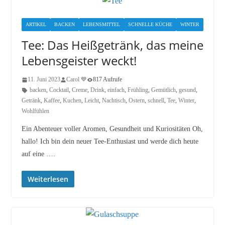
ARTIKEL
BACKEN
LEBENSMITTEL
SCHNELLE KÜCHE
WINTER
Tee: Das Heißgetränk, das meine
Lebensgeister weckt!
11. Juni 2023
Carol 💙
817 Aufrufe
backen
,
Cocktail
,
Creme
,
Drink
,
einfach
,
Frühling
,
Gemütlich
,
gesund
,
Getränk
,
Kaffee
,
Kuchen
,
Leicht
,
Nachtisch
,
Ostern
,
schnell
,
Tee
,
Winter
,
Wohlfühlen
Ein Abenteuer voller Aromen, Gesundheit und Kuriositäten Oh,
hallo! Ich bin dein neuer Tee-Enthusiast und werde dich heute
auf eine ….
Weiterlesen