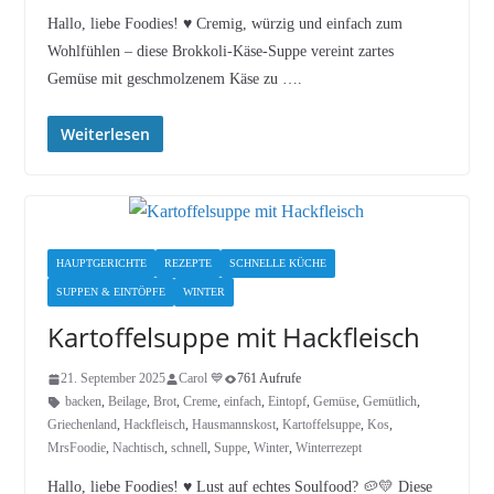
Hallo, liebe Foodies! ♥︎ Cremig, würzig und einfach zum
Wohlfühlen – diese Brokkoli-Käse-Suppe vereint zartes
Gemüse mit geschmolzenem Käse zu ….
Weiterlesen
HAUPTGERICHTE
REZEPTE
SCHNELLE KÜCHE
SUPPEN & EINTÖPFE
WINTER
Kartoffelsuppe mit Hackfleisch
21. September 2025
Carol 💙
761 Aufrufe
backen
,
Beilage
,
Brot
,
Creme
,
einfach
,
Eintopf
,
Gemüse
,
Gemütlich
,
Griechenland
,
Hackfleisch
,
Hausmannskost
,
Kartoffelsuppe
,
Kos
,
MrsFoodie
,
Nachtisch
,
schnell
,
Suppe
,
Winter
,
Winterrezept
Hallo, liebe Foodies! ♥︎ Lust auf echtes Soulfood? 🥔💛 Diese