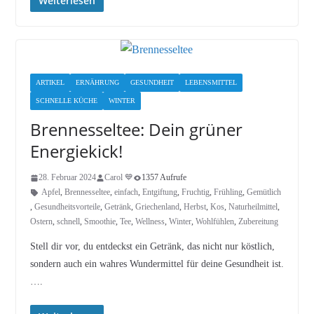
Weiterlesen
ARTIKEL
ERNÄHRUNG
GESUNDHEIT
LEBENSMITTEL
SCHNELLE KÜCHE
WINTER
Brennesseltee: Dein grüner
Energiekick!
28. Februar 2024
Carol 💙
1357 Aufrufe
Apfel
,
Brennesseltee
,
einfach
,
Entgiftung
,
Fruchtig
,
Frühling
,
Gemütlich
,
Gesundheitsvorteile
,
Getränk
,
Griechenland
,
Herbst
,
Kos
,
Naturheilmittel
,
Ostern
,
schnell
,
Smoothie
,
Tee
,
Wellness
,
Winter
,
Wohlfühlen
,
Zubereitung
Stell dir vor, du entdeckst ein Getränk, das nicht nur köstlich,
sondern auch ein wahres Wundermittel für deine Gesundheit ist.
….