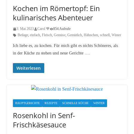
Kochen im Römertopf: Ein
kulinarisches Abenteuer
3. Mai 2023
Carol 💙
854 Aufrufe
Beilage
,
einfach
,
Fleisch
,
Gemüse
,
Gemütlich
,
Hähnchen
,
schnell
,
Winter
Ich liebe es, zu kochen. Für mich gibt es nichts Schöneres, als
in der Küche zu stehen und neue Gerichte ….
Weiterlesen
HAUPTGERICHTE
REZEPTE
SCHNELLE KÜCHE
WINTER
Rosenkohl in Senf-
Frischkäsesauce