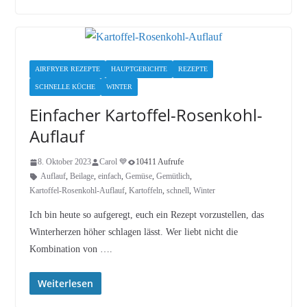
AIRFRYER REZEPTE
HAUPTGERICHTE
REZEPTE
SCHNELLE KÜCHE
WINTER
Einfacher Kartoffel-Rosenkohl-
Auflauf
8. Oktober 2023
Carol 💙
10411 Aufrufe
Auflauf
,
Beilage
,
einfach
,
Gemüse
,
Gemütlich
,
Kartoffel-Rosenkohl-Auflauf
,
Kartoffeln
,
schnell
,
Winter
Ich bin heute so aufgeregt, euch ein Rezept vorzustellen, das
Winterherzen höher schlagen lässt. Wer liebt nicht die
Kombination von ….
Weiterlesen