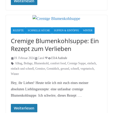
Weiterlesen
REZEPTE
SCHNELLE KÜCHE
SUPPEN & EINTÖPFE
WINTER
Cremige Blumenkohlsuppe: Ein
Rezept zum Verlieben
19. Februar 2024
Carol 💙
1514 Aufrufe
Alltag
,
Beilage
,
Blumenkohl
,
comfort food
,
Cremige Suppe
,
einfach
,
einfach und schnell
,
Gemüse
,
Gemütlich
,
gesund
,
schnell
,
vegetarisch
,
Winter
Hey, ihr Lieben! Heute teile ich mit euch eines meiner
absoluten Lieblingsrezepte: eine unfassbar cremige
Blumenkohlsuppe. Ich schwöre, dieses Rezept ….
Weiterlesen