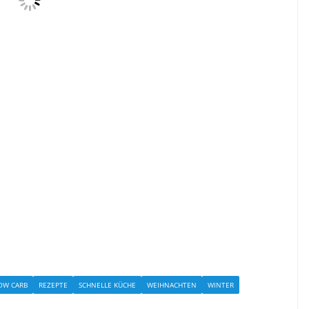
OW CARB
REZEPTE
SCHNELLE KÜCHE
WEIHNACHTEN
WINTER