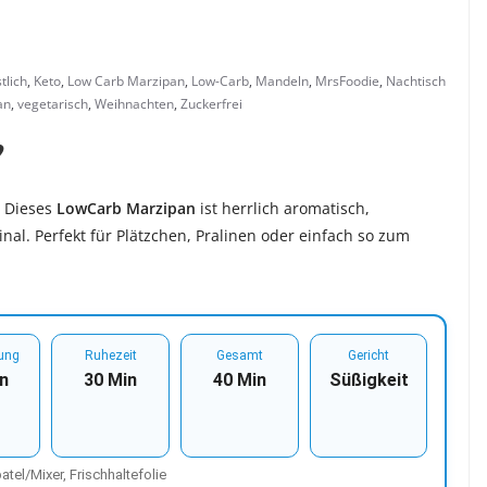
tlich
,
Keto
,
Low Carb Marzipan
,
Low-Carb
,
Mandeln
,
MrsFoodie
,
Nachtisch
an
,
vegetarisch
,
Weihnachten
,
Zuckerfrei
︎
✨ Dieses
LowCarb Marzipan
ist herrlich aromatisch,
nal. Perfekt für Plätzchen, Pralinen oder einfach so zum
tung
Ruhezeit
Gesamt
Gericht
n
30 Min
40 Min
Süßigkeit
atel/Mixer, Frischhaltefolie