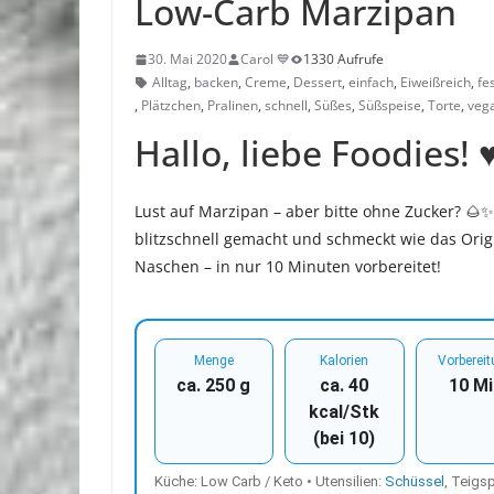
Low-Carb Marzipan
30. Mai 2020
Carol 💙
1330 Aufrufe
Alltag
,
backen
,
Creme
,
Dessert
,
einfach
,
Eiweißreich
,
fes
,
Plätzchen
,
Pralinen
,
schnell
,
Süßes
,
Süßspeise
,
Torte
,
veg
Hallo, liebe Foodies! ♥
Lust auf Marzipan – aber bitte ohne Zucker? 🌰
blitzschnell gemacht und schmeckt wie das Origi
Naschen – in nur 10 Minuten vorbereitet!
Menge
Kalorien
Vorberei
ca. 250 g
ca. 40
10 Mi
kcal/Stk
(bei 10)
Küche: Low Carb / Keto • Utensilien:
Schüssel
, Teigsp