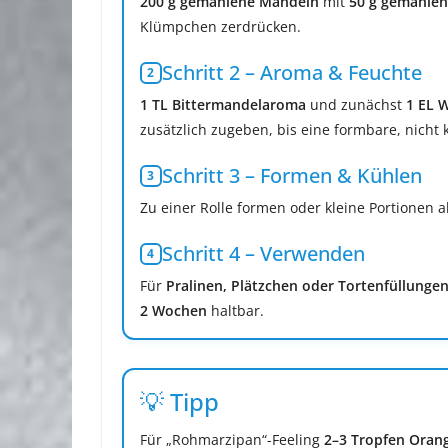
200 g gemahlene Mandeln
mit
50 g gemahlene
Klümpchen zerdrücken.
Schritt 2 – Aroma & Feuchte
1 TL Bittermandelaroma
und zunächst
1 EL 
zusätzlich zugeben, bis eine formbare, nicht 
Schritt 3 – Formen & Kühlen
Zu einer Rolle formen oder kleine Portionen ab
Schritt 4 – Verwenden
Für
Pralinen, Plätzchen oder Tortenfüllunge
2 Wochen
haltbar.
💡 Tipp
Für „Rohmarzipan“-Feeling
2–3 Tropfen Oran