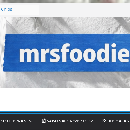
a Chips
hlschrankkuchen
Fladen aus der
ghurtkuchen
en-Käsekuchen-
& MEDITERRAN
🗓️ SAISONALE REZEPTE
💡LIFE HACKS