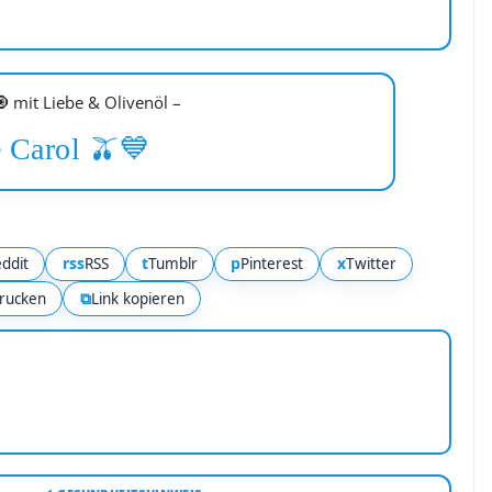
 mit Liebe & Olivenöl –
 Carol 🫒💙
rss
t
p
x
ddit
RSS
Tumblr
Pinterest
Twitter
⧉
rucken
Link kopieren