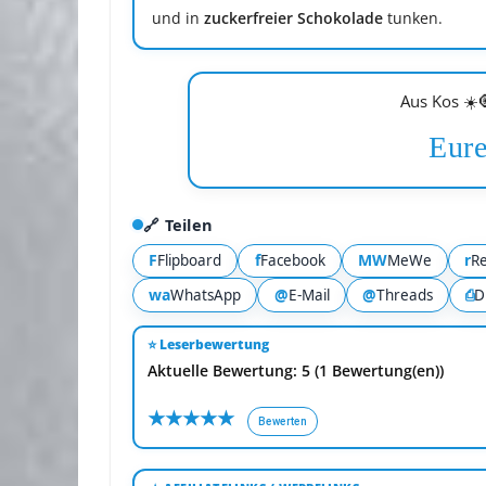
und in
zuckerfreier Schokolade
tunken.
Aus Kos ☀️
Eure
🔗 Teilen
F
f
MW
r
Flipboard
Facebook
MeWe
Re
wa
@
@
⎙
WhatsApp
E-Mail
Threads
D
⭐ Leserbewertung
Aktuelle Bewertung: 5 (1 Bewertung(en))
★
★
★
★
★
Bewerten