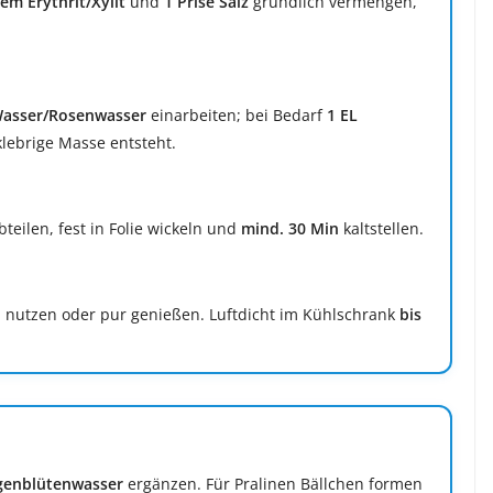
m Erythrit/Xylit
und
1 Prise Salz
gründlich vermengen,
Wasser/Rosenwasser
einarbeiten; bei Bedarf
1 EL
klebrige Masse entsteht.
teilen, fest in Folie wickeln und
mind. 30 Min
kaltstellen.
n
nutzen oder pur genießen. Luftdicht im Kühlschrank
bis
genblütenwasser
ergänzen. Für Pralinen Bällchen formen