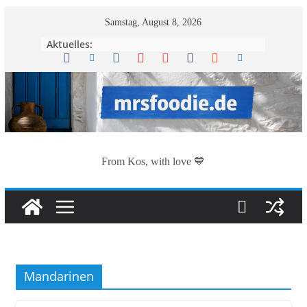
Zum
Samstag, August 8, 2026
Inhalt
Aktuelles:
springen
From Kos, with love 💙
Mandarinen