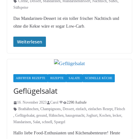
Creme
,
Dessert
,
Mandarinen
,
Mandarinendessert
,
Nachtisch
,
Süßes
,
Süßspeise
Das Mandarinen-Dessert ist ein toller frischer Nachtisch und
ohne die Kekse wäre er sogar Low-Carb.
Weiterlesen
AIRFRYER REZEPTE
REZEPTE
SALATE
SCHNELLE KÜCHE
Geflügelsalat
16. November 2023
Carol 💙
2290 Aufrufe
Brathähnchen
,
Champignons
,
Dessert
,
einfach
,
einfaches Rezept
,
Fleisch
,
Geflügelsalat
,
gesund
,
Hähnchen
,
hausgemacht
,
Joghurt
,
Kochen
,
lecker
,
Mandarinen
,
Salat
,
schnell
,
Spargel
Hallo liebe Food-Enthusiasten und Küchenabenteurer! Heute