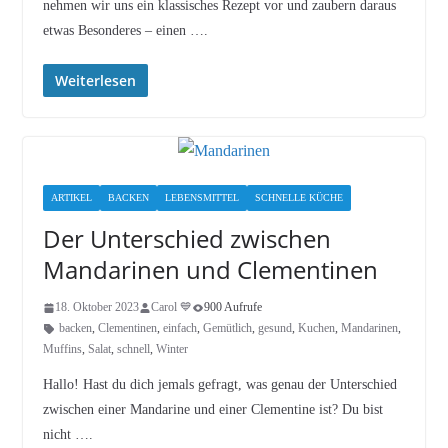
nehmen wir uns ein klassisches Rezept vor und zaubern daraus
etwas Besonderes – einen ….
Weiterlesen
ARTIKEL
BACKEN
LEBENSMITTEL
SCHNELLE KÜCHE
Der Unterschied zwischen
Mandarinen und Clementinen
18. Oktober 2023
Carol 💙
900 Aufrufe
backen
,
Clementinen
,
einfach
,
Gemütlich
,
gesund
,
Kuchen
,
Mandarinen
,
Muffins
,
Salat
,
schnell
,
Winter
Hallo! Hast du dich jemals gefragt, was genau der Unterschied
zwischen einer Mandarine und einer Clementine ist? Du bist
nicht ….