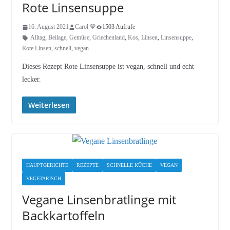
Rote Linsensuppe
16. August 2021
Carol 💙
1503 Aufrufe
Alltag
,
Beilage
,
Gemüse
,
Griechenland
,
Kos
,
Linsen
,
Linsensuppe
,
Rote Linsen
,
schnell
,
vegan
Dieses Rezept Rote Linsensuppe ist vegan, schnell und echt
lecker.
Weiterlesen
HAUPTGERICHTE
REZEPTE
SCHNELLE KÜCHE
VEGAN
VEGETARISCH
Vegane Linsenbratlinge mit
Backkartoffeln