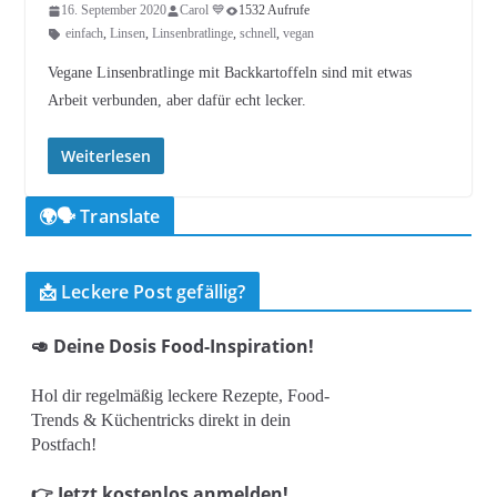
16. September 2020
Carol 💙
1532 Aufrufe
einfach
,
Linsen
,
Linsenbratlinge
,
schnell
,
vegan
Vegane Linsenbratlinge mit Backkartoffeln sind mit etwas
Arbeit verbunden, aber dafür echt lecker.
Weiterlesen
🌍🗣️ Translate
📩 Leckere Post gefällig?
🥑 Deine Dosis Food-Inspiration!
Hol dir regelmäßig leckere Rezepte, Food-
Trends & Küchentricks direkt in dein
Postfach!
👉 Jetzt kostenlos anmelden!