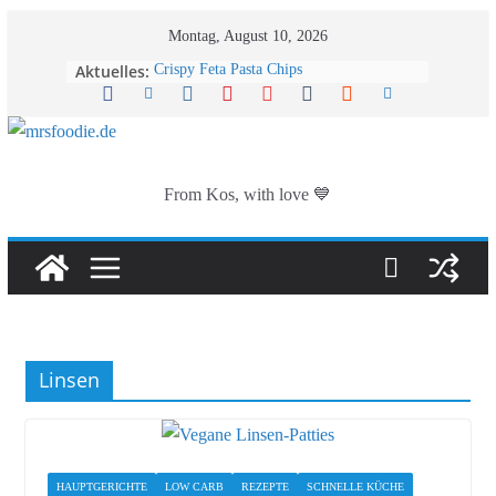
Zum
Montag, August 10, 2026
Inhalt
Aktuelles:
Crispy Feta Pasta Chips
springen
Vanillecreme-Kühlschrankkuchen ohne
Backen
Knusprige Käse-Fladen aus der Pfanne
Mango-Kokos-Joghurtkuchen
Zucchini-Zitronen-Käsekuchen-Muffins
From Kos, with love 💙
Linsen
HAUPTGERICHTE
LOW CARB
REZEPTE
SCHNELLE KÜCHE