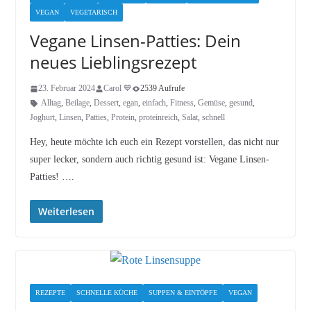
VEGAN
VEGETARISCH
Vegane Linsen-Patties: Dein
neues Lieblingsrezept
23. Februar 2024
Carol 💙
2539 Aufrufe
Alltag
,
Beilage
,
Dessert
,
egan
,
einfach
,
Fitness
,
Gemüse
,
gesund
,
Joghurt
,
Linsen
,
Patties
,
Protein
,
proteinreich
,
Salat
,
schnell
Hey, heute möchte ich euch ein Rezept vorstellen, das nicht nur
super lecker, sondern auch richtig gesund ist: Vegane Linsen-
Patties! ….
Weiterlesen
REZEPTE
SCHNELLE KÜCHE
SUPPEN & EINTÖPFE
VEGAN