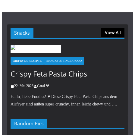
Snacks
View All
AIRFRYER REZEPTE
SNACKS & FINGERFOOD
Crispy Feta Pasta Chips
22. Mai 2026
Carol 💙
Hallo, liebe Foodies! ♥︎ Diese Crispy Feta Pasta Chips aus dem
Airfryer sind außen super crunchy, innen leicht chewy und ….
Random Pics