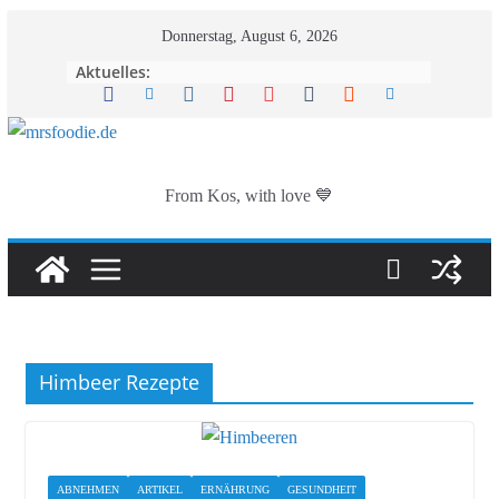
Zum
Donnerstag, August 6, 2026
Inhalt
Aktuelles:
springen
From Kos, with love 💙
Himbeer Rezepte
ABNEHMEN
ARTIKEL
ERNÄHRUNG
GESUNDHEIT