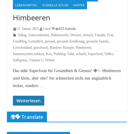
LEBENSMITTEL
SCHNELLE KÜCHE
WINTER
Himbeeren
15. Januar 2025
Carol 💙
655 Aufrufe
Alltag
,
Antioxidantien
,
Ballaststoffe
,
Dessert
,
einfach
,
Familie
,
Feta
,
Foodblog
,
Gemütlich
,
gesund
,
gesunde Ernährung
,
gesunde Snacks
,
Griechenland
,
griechisch
,
Himbeer Rezepte
,
Himbeeren
,
Immunsystem stärken
,
Kos
,
Pudding
,
Salat
,
schnell
,
Superfood
,
Süßes
,
Süßspeise
,
Vitamin C
,
Winter
Das süße Superfood für Gesundheit & Genuss! 🍓✨ Himbeeren
sind klein, aber oho! Sie schmecken nicht nur unglaublich
lecker, sondern ….
Weiterlesen
🌍🗣️ Translate