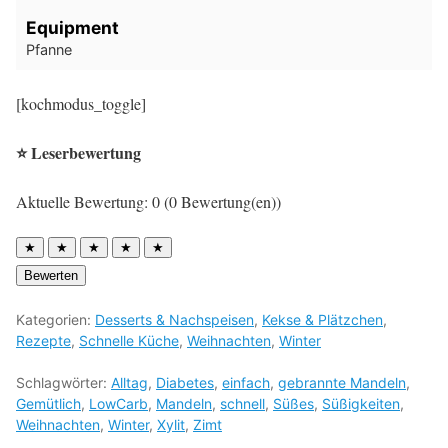
Equipment
Pfanne
[kochmodus_toggle]
⭐ Leserbewertung
Aktuelle Bewertung: 0 (0 Bewertung(en))
★
★
★
★
★
Bewerten
Kategorien:
Desserts & Nachspeisen
,
Kekse & Plätzchen
,
Rezepte
,
Schnelle Küche
,
Weihnachten
,
Winter
Schlagwörter:
Alltag
,
Diabetes
,
einfach
,
gebrannte Mandeln
,
Gemütlich
,
LowCarb
,
Mandeln
,
schnell
,
Süßes
,
Süßigkeiten
,
Weihnachten
,
Winter
,
Xylit
,
Zimt