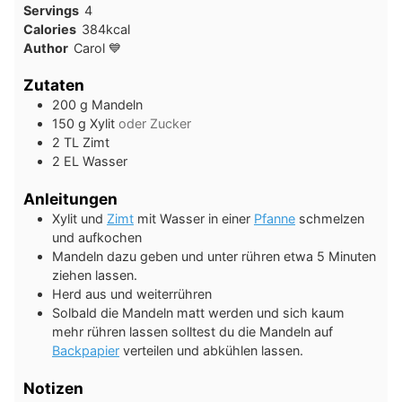
Servings
4
Calories
384
kcal
Author
Carol 💙
Zutaten
200
g
Mandeln
150
g
Xylit
oder Zucker
2
TL
Zimt
2
EL
Wasser
Anleitungen
Xylit und
Zimt
mit Wasser in einer
Pfanne
schmelzen
und aufkochen
Mandeln dazu geben und unter rühren etwa 5 Minuten
ziehen lassen.
Herd aus und weiterrühren
Solbald die Mandeln matt werden und sich kaum
mehr rühren lassen solltest du die Mandeln auf
Backpapier
verteilen und abkühlen lassen.
Notizen