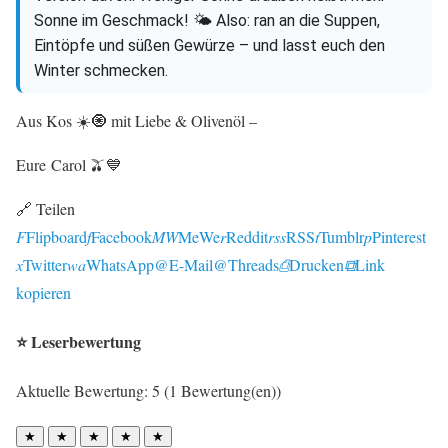
Sonne im Geschmack! 🌤️ Also: ran an die Suppen,
Eintöpfe und süßen Gewürze – und lasst euch den
Winter schmecken.
Aus Kos ☀️🧿 mit Liebe & Olivenöl –
Eure Carol 🫒💙
🔗 Teilen
F
Flipboard
f
Facebook
MW
MeWe
r
Reddit
rss
RSS
t
Tumblr
p
Pinterest
x
Twitter
wa
WhatsApp
@
E-Mail
@
Threads
⎙
Drucken
⧉
Link
kopieren
⭐ Leserbewertung
Aktuelle Bewertung: 5 (1 Bewertung(en))
★
★
★
★
★