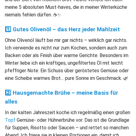
meine 5 absoluten Must-haves, die in meiner Winterküche
niemals fehlen dürfen. ☕✨
1️⃣ Gutes Olivenöl – das Herz jeder Mahlzeit
Ohne Olivenöl läuft bei mir gar nichts – wirklich gar nichts.
Ich verwende es nicht nur zum Kochen, sondern auch zum
Backen oder als Finish über warme Gerichte. Besonders im
Winter liebe ich ein kräftiges, ungefiltertes Öl mit leicht
pfeffriger Note. Ein Schuss über geröstetes Gemüse oder
eine Scheibe warmes Brot… pure Sonne im Geschmack. 🌿
2️⃣ Hausgemachte Brühe – meine Basis für
alles
In der kalten Jahreszeit koche ich regelmäßig einen großen
Topf
Gemüse- oder Hühnerbrühe vor. Das ist die Grundlage
für Suppen, Risotto oder Saucen – und rettet so manchen
Abend. Ich friere sie in kleinen Portionen ein, damit ich