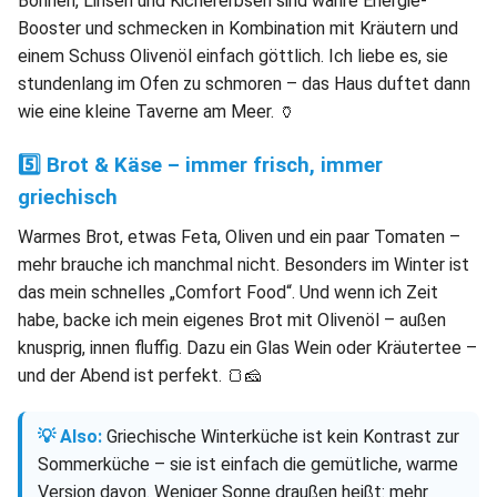
Bohnen, Linsen und Kichererbsen sind wahre Energie-
Booster und schmecken in Kombination mit Kräutern und
einem Schuss Olivenöl einfach göttlich. Ich liebe es, sie
stundenlang im Ofen zu schmoren – das Haus duftet dann
wie eine kleine Taverne am Meer. 🏺
5️⃣ Brot & Käse – immer frisch, immer
griechisch
Warmes Brot, etwas Feta, Oliven und ein paar Tomaten –
mehr brauche ich manchmal nicht. Besonders im Winter ist
das mein schnelles „Comfort Food“. Und wenn ich Zeit
habe, backe ich mein eigenes Brot mit Olivenöl – außen
knusprig, innen fluffig. Dazu ein Glas Wein oder Kräutertee –
und der Abend ist perfekt. 🍞🧀
💡 Also:
Griechische Winterküche ist kein Kontrast zur
Sommerküche – sie ist einfach die gemütliche, warme
Version davon. Weniger Sonne draußen heißt: mehr