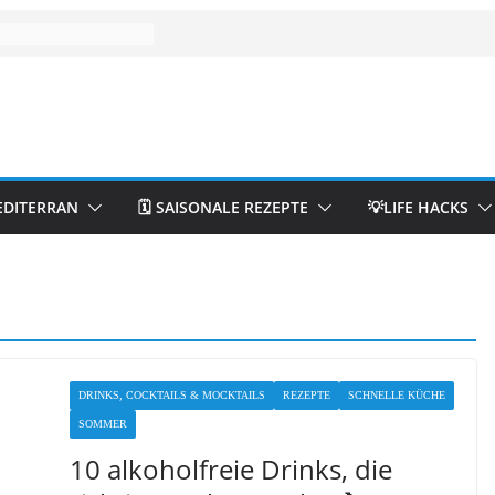
EDITERRAN
🗓️ SAISONALE REZEPTE
💡LIFE HACKS
DRINKS, COCKTAILS & MOCKTAILS
REZEPTE
SCHNELLE KÜCHE
SOMMER
10 alkoholfreie Drinks, die