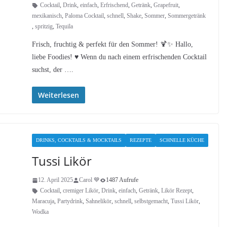
Cocktail
,
Drink
,
einfach
,
Erfrischend
,
Getränk
,
Grapefruit
,
mexikanisch
,
Paloma Cocktail
,
schnell
,
Shake
,
Sommer
,
Sommergetränk
,
spritzig
,
Tequila
Frisch, fruchtig & perfekt für den Sommer! 🍹✨ Hallo,
liebe Foodies! ♥︎ Wenn du nach einem erfrischenden Cocktail
suchst, der ….
Weiterlesen
DRINKS, COCKTAILS & MOCKTAILS
REZEPTE
SCHNELLE KÜCHE
Tussi Likör
12. April 2025
Carol 💙
1487 Aufrufe
Cocktail
,
cremiger Likör
,
Drink
,
einfach
,
Getränk
,
Likör Rezept
,
Maracuja
,
Partydrink
,
Sahnelikör
,
schnell
,
selbstgemacht
,
Tussi Likör
,
Wodka