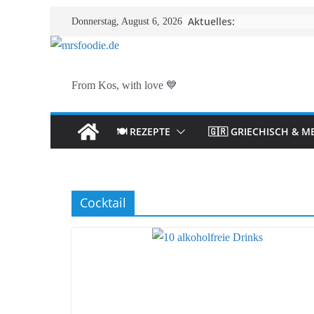
Zum
Aktuelles:
Donnerstag, August 6, 2026
Inhalt
springen
From Kos, with love 💙
🍽️ REZEPTE
🇬🇷 GRIECHISCH & M
Cocktail