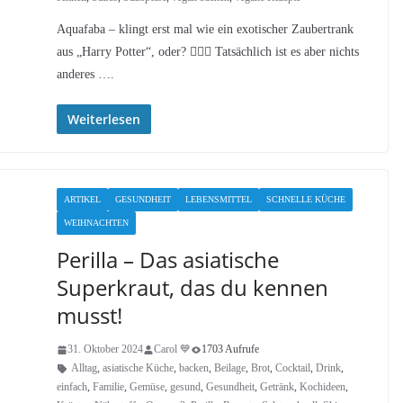
Aquafaba – klingt erst mal wie ein exotischer Zaubertrank
aus „Harry Potter“, oder? 🧙‍♀️✨ Tatsächlich ist es aber nichts
anderes ….
Weiterlesen
ARTIKEL
GESUNDHEIT
LEBENSMITTEL
SCHNELLE KÜCHE
WEIHNACHTEN
Perilla – Das asiatische
Superkraut, das du kennen
musst!
31. Oktober 2024
Carol 💙
1703 Aufrufe
Alltag
,
asiatische Küche
,
backen
,
Beilage
,
Brot
,
Cocktail
,
Drink
,
einfach
,
Familie
,
Gemüse
,
gesund
,
Gesundheit
,
Getränk
,
Kochideen
,