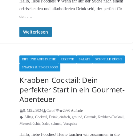
Hallo, liebe Foodies! ♥︎ Wenn ihr auf der Suche nach einem
erfrischenden und alkoholfreien Drink seid, der perfekt für
den ….
Weiterlesen
DIPS UND AUFSTRICHE
REZEPTE
SALATE
SCHNELLE KÜCHE
SNACKS & FINGERFOOD
Krabben-Cocktail: Dein
perfekter Start in ein Gourmet-
Abenteuer
8. März 2024
Carol 💙
2970 Aufrufe
Alltag
,
Cocktail
,
Drink
,
einfach
,
gesund
,
Getränk
,
Krabben-Cocktail
,
Meeresfrüchte
,
Salat
,
schnell
,
Vorspeise
Hallo, liebe Foodies! Heute tauchen wir zusammen in die