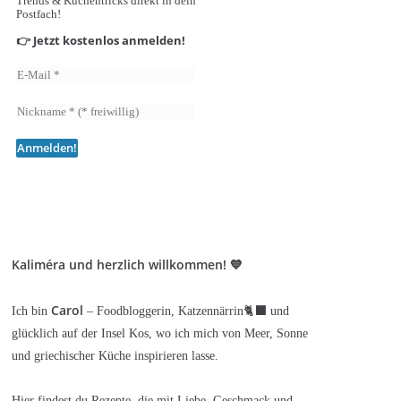
Trends & Küchentricks direkt in dein
Postfach!
👉 Jetzt kostenlos anmelden!
Kaliméra und herzlich willkommen! 💙
Carol
Ich bin
– Foodbloggerin, Katzennärrin🐈‍⬛ und
glücklich auf der Insel Kos, wo ich mich von Meer, Sonne
und griechischer Küche inspirieren lasse.
Hier findest du Rezepte, die mit Liebe, Geschmack und