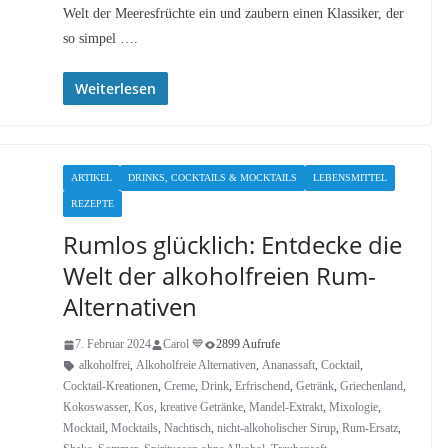
Welt der Meeresfrüchte ein und zaubern einen Klassiker, der
so simpel ….
Weiterlesen
ARTIKEL
DRINKS, COCKTAILS & MOCKTAILS
LEBENSMITTEL
REZEPTE
Rumlos glücklich: Entdecke die
Welt der alkoholfreien Rum-
Alternativen
7. Februar 2024
Carol 💙
2899 Aufrufe
alkoholfrei
,
Alkoholfreie Alternativen
,
Ananassaft
,
Cocktail
,
Cocktail-Kreationen
,
Creme
,
Drink
,
Erfrischend
,
Getränk
,
Griechenland
,
Kokoswasser
,
Kos
,
kreative Getränke
,
Mandel-Extrakt
,
Mixologie
,
Mocktail
,
Mocktails
,
Nachtisch
,
nicht-alkoholischer Sirup
,
Rum-Ersatz
,