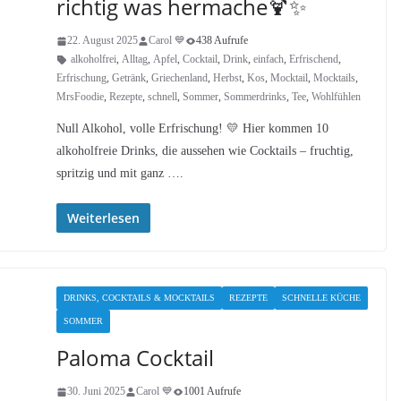
richtig was hermache🍹✨
22. August 2025
Carol 💙
438 Aufrufe
alkoholfrei
,
Alltag
,
Apfel
,
Cocktail
,
Drink
,
einfach
,
Erfrischend
,
Erfrischung
,
Getränk
,
Griechenland
,
Herbst
,
Kos
,
Mocktail
,
Mocktails
,
MrsFoodie
,
Rezepte
,
schnell
,
Sommer
,
Sommerdrinks
,
Tee
,
Wohlfühlen
Null Alkohol, volle Erfrischung! 💛 Hier kommen 10
alkoholfreie Drinks, die aussehen wie Cocktails – fruchtig,
spritzig und mit ganz ….
Weiterlesen
DRINKS, COCKTAILS & MOCKTAILS
REZEPTE
SCHNELLE KÜCHE
SOMMER
Paloma Cocktail
30. Juni 2025
Carol 💙
1001 Aufrufe