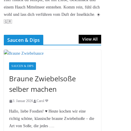
einem Hauch Mittelmeer entstehen. Komm rein, fühl dich
wohl und lass dich verführen vom Duft der Inselküche. ☀️
🇬🇷
View All
Saucen & Dips
SAUCEN & DIPS
Braune Zwiebelsoße
selber machen
3. Januar 2026
Carol 💙
Hallo, liebe Foodies! ♥︎ Heute kochen wir eine
richtig schöne, klassische braune Zwiebelsoße – die
Art von Soße, die jedes ….