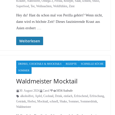
Kräuter
,
Nährstoffe
,
Omega-3
,
Perilla
,
Rezepte
,
Salat
,
schnell
,
Shiso
,
Superfood
,
Tee
,
Weihnachten
,
Wohlfühlen
,
Zimt
Hey du! Hast du schon mal von Perilla gehört? Wenn nicht,
dann wird es höchste Zeit! Dieses faszinierende Kraut aus
Asien erobert ….
Weiterlesen
DRINKS, COCKTAILS & MOCKTAILS
REZEPTE
SCHNELLE KÜCHE
SOMMER
Waldmeister Mocktail
30. August 2024
Carol 💙
1654 Aufrufe
alkoholfrei
,
Apfel
,
Cocktail
,
Drink
,
einfach
,
Erfrischend
,
Erfrischung
,
Getränk
,
Herbst
,
Mocktail
,
schnell
,
Shake
,
Sommer
,
Sommerdrink
,
Waldmeister