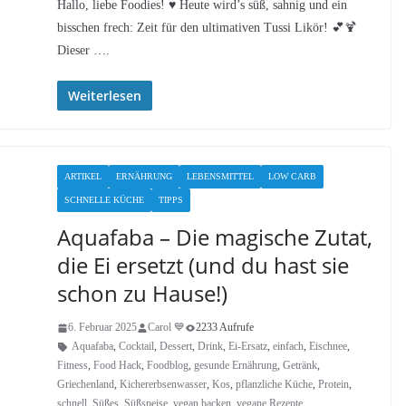
Hallo, liebe Foodies! ♥︎ Heute wird’s süß, sahnig und ein
bisschen frech: Zeit für den ultimativen Tussi Likör! 💕🍹
Dieser ….
Weiterlesen
ARTIKEL
ERNÄHRUNG
LEBENSMITTEL
LOW CARB
SCHNELLE KÜCHE
TIPPS
Aquafaba – Die magische Zutat,
die Ei ersetzt (und du hast sie
schon zu Hause!)
6. Februar 2025
Carol 💙
2233 Aufrufe
Aquafaba
,
Cocktail
,
Dessert
,
Drink
,
Ei-Ersatz
,
einfach
,
Eischnee
,
Fitness
,
Food Hack
,
Foodblog
,
gesunde Ernährung
,
Getränk
,
Griechenland
,
Kichererbsenwasser
,
Kos
,
pflanzliche Küche
,
Protein
,
schnell
,
Süßes
,
Süßspeise
,
vegan backen
,
vegane Rezepte