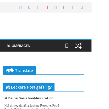
📊 UMFRAGEN
🌍🗣️ Translate
📩 Leckere Post gefällig?
🥑 Deine Dosis Food-Inspiration!
Hol dir regelmäßig leckere Rezepte, Food-