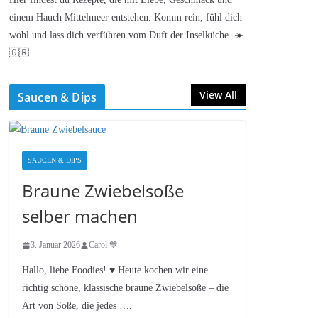
einem Hauch Mittelmeer entstehen. Komm rein, fühl dich
wohl und lass dich verführen vom Duft der Inselküche. ☀️
🇬🇷
View All
Saucen & Dips
SAUCEN & DIPS
Braune Zwiebelsoße
selber machen
3. Januar 2026
Carol 💙
Hallo, liebe Foodies! ♥︎ Heute kochen wir eine
richtig schöne, klassische braune Zwiebelsoße – die
Art von Soße, die jedes ….