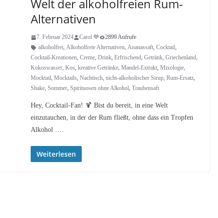
Welt der alkoholfreien Rum-
Alternativen
7. Februar 2024
Carol 💙
2899 Aufrufe
alkoholfrei
,
Alkoholfreie Alternativen
,
Ananassaft
,
Cocktail
,
Cocktail-Kreationen
,
Creme
,
Drink
,
Erfrischend
,
Getränk
,
Griechenland
,
Kokoswasser
,
Kos
,
kreative Getränke
,
Mandel-Extrakt
,
Mixologie
,
Mocktail
,
Mocktails
,
Nachtisch
,
nicht-alkoholischer Sirup
,
Rum-Ersatz
,
Shake
,
Sommer
,
Spirituosen ohne Alkohol
,
Traubensaft
Hey, Cocktail-Fan! 🍹 Bist du bereit, in eine Welt
einzutauchen, in der der Rum fließt, ohne dass ein Tropfen
Alkohol ….
Weiterlesen