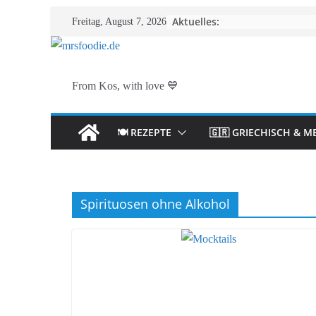
Zum
Aktuelles:
Freitag, August 7, 2026
Inhalt
springen
From Kos, with love 💙
🍽️ REZEPTE
🇬🇷 GRIECHISCH & M
Spirituosen ohne Alkohol