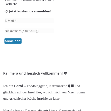
Trends & Küchentricks direkt in dein
Postfach!
👉 Jetzt kostenlos anmelden!
Kaliméra und herzlich willkommen! 💙
Carol
Ich bin
– Foodbloggerin, Katzennärrin🐈‍⬛ und
glücklich auf der Insel Kos, wo ich mich von Meer, Sonne
und griechischer Küche inspirieren lasse.
Hier findest du Rezepte, die mit Liebe, Geschmack und