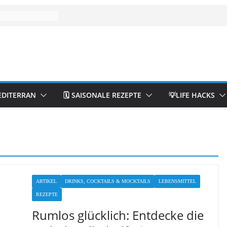
EDITERRAN
🗓️ SAISONALE REZEPTE
💡LIFE HACKS
ARTIKEL
DRINKS, COCKTAILS & MOCKTAILS
LEBENSMITTEL
REZEPTE
Rumlos glücklich: Entdecke die