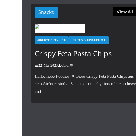
Snacks
View All
AIRFRYER REZEPTE
SNACKS & FINGERFOOD
Crispy Feta Pasta Chips
22. Mai 2026
Carol 💙
Hallo, liebe Foodies! ♥︎ Diese Crispy Feta Pasta Chips aus
dem Airfryer sind außen super crunchy, innen leicht chewy
und ….