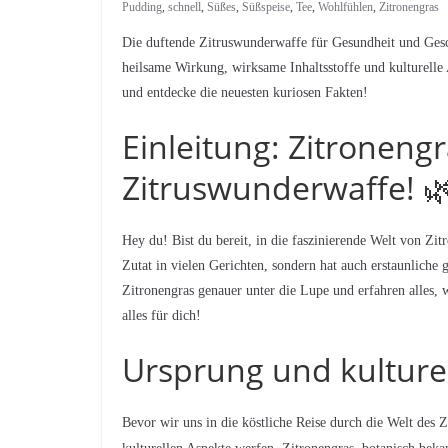
Pudding
,
schnell
,
Süßes
,
Süßspeise
,
Tee
,
Wohlfühlen
,
Zitronengras
Die duftende Zitruswunderwaffe für Gesundheit und Gesc
heilsame Wirkung, wirksame Inhaltsstoffe und kulturelle 
und entdecke die neuesten kuriosen Fakten!
Einleitung: Zitroneng
Zitruswunderwaffe! 
Hey du! Bist du bereit, in die faszinierende Welt von Zit
Zutat in vielen Gerichten, sondern hat auch erstaunliche 
Zitronengras genauer unter die Lupe und erfahren alles
alles für dich!
Ursprung und kulturel
Bevor wir uns in die köstliche Reise durch die Welt des 