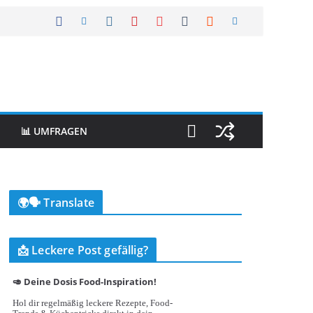
📊 UMFRAGEN
🌍🗣️ Translate
📩 Leckere Post gefällig?
🥑 Deine Dosis Food-Inspiration!
Hol dir regelmäßig leckere Rezepte, Food-