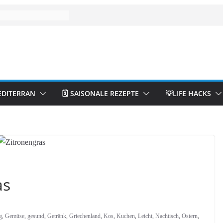
EDITERRAN
🗓️ SAISONALE REZEPTE
💡LIFE HACKS
as
g
,
Gemüse
,
gesund
,
Getränk
,
Griechenland
,
Kos
,
Kuchen
,
Leicht
,
Nachtisch
,
Ostern
,