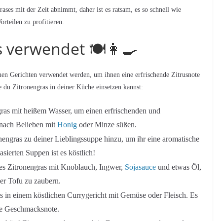
rases mit der Zeit abnimmt, daher ist es ratsam, es so schnell wie
rteilen zu profitieren.
verwendet 🍽️👩‍🍳
denen Gerichten verwendet werden, um ihnen eine erfrischende Zitrusnote
e du Zitronengras in deiner Küche einsetzen kannst:
ras mit heißem Wasser, um einen erfrischenden und
 nach Belieben mit
Honig
oder Minze süßen.
engras zu deiner Lieblingssuppe hinzu, um ihr eine aromatische
ierten Suppen ist es köstlich!
es Zitronengras mit Knoblauch, Ingwer,
Sojasauce
und etwas Öl,
der Tofu zu zaubern.
 in einem köstlichen Currygericht mit Gemüse oder Fleisch. Es
nde Geschmacksnote.