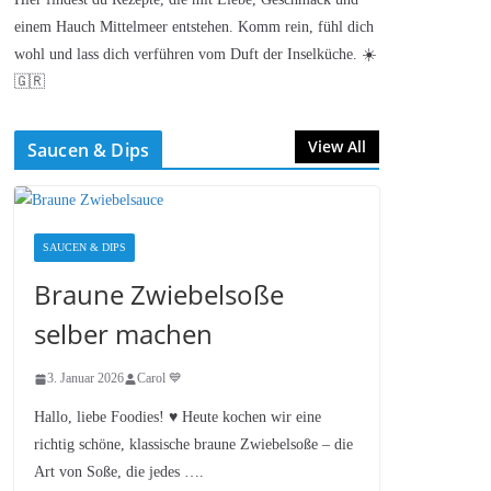
einem Hauch Mittelmeer entstehen. Komm rein, fühl dich
wohl und lass dich verführen vom Duft der Inselküche. ☀️
🇬🇷
View All
Saucen & Dips
SAUCEN & DIPS
Braune Zwiebelsoße
selber machen
3. Januar 2026
Carol 💙
Hallo, liebe Foodies! ♥︎ Heute kochen wir eine
richtig schöne, klassische braune Zwiebelsoße – die
Art von Soße, die jedes ….