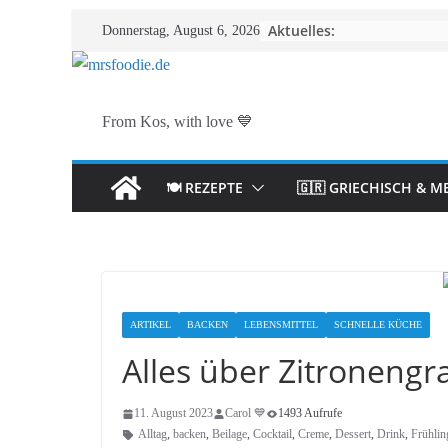
Zum
Aktuelles:
Donnerstag, August 6, 2026
Inhalt
springen
From Kos, with love 💙
🍽️ REZEPTE
🇬🇷 GRIECHISCH & M
ARTIKEL
BACKEN
LEBENSMITTEL
SCHNELLE KÜCHE
Alles über Zitronengr
11. August 2023
Carol 💙
1493 Aufrufe
Alltag
,
backen
,
Beilage
,
Cocktail
,
Creme
,
Dessert
,
Drink
,
Frühlin