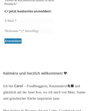
Trends & Küchentricks direkt in dein
Postfach!
👉 Jetzt kostenlos anmelden!
Kaliméra und herzlich willkommen! 💙
Carol
Ich bin
– Foodbloggerin, Katzennärrin🐈‍⬛ und
glücklich auf der Insel Kos, wo ich mich von Meer, Sonne
und griechischer Küche inspirieren lasse.
Hier findest du Rezepte, die mit Liebe, Geschmack und