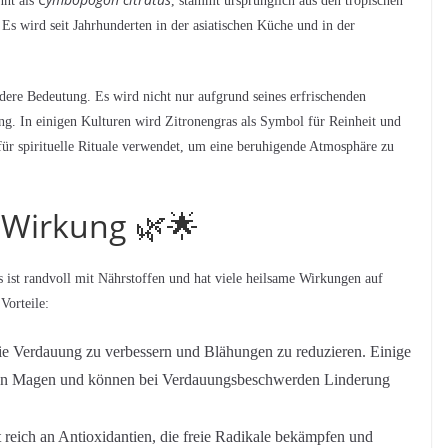
nnt als
, stammt ursprünglich aus den tropischen
Es wird seit Jahrhunderten in der asiatischen Küche und in der
ndere Bedeutung. Es wird nicht nur aufgrund seines erfrischenden
ng. In einigen Kulturen wird Zitronengras als Symbol für Reinheit und
für spirituelle Rituale verwendet, um eine beruhigende Atmosphäre zu
 Wirkung 🌿🌟
s ist randvoll mit Nährstoffen und hat viele heilsame Wirkungen auf
Vorteile:
die Verdauung zu verbessern und Blähungen zu reduzieren. Einige
den Magen und können bei Verdauungsbeschwerden Linderung
 reich an Antioxidantien, die freie Radikale bekämpfen und