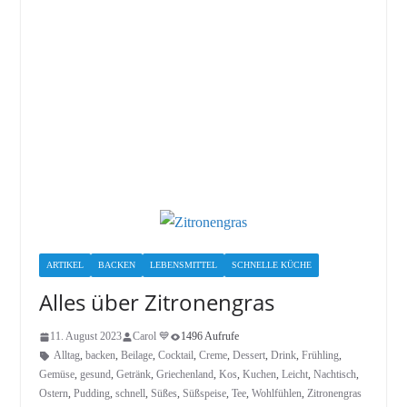
ARTIKEL
BACKEN
LEBENSMITTEL
SCHNELLE KÜCHE
Alles über Zitronengras
11. August 2023
Carol 💙
1496 Aufrufe
Alltag
,
backen
,
Beilage
,
Cocktail
,
Creme
,
Dessert
,
Drink
,
Frühling
,
Gemüse
,
gesund
,
Getränk
,
Griechenland
,
Kos
,
Kuchen
,
Leicht
,
Nachtisch
,
Ostern
,
Pudding
,
schnell
,
Süßes
,
Süßspeise
,
Tee
,
Wohlfühlen
,
Zitronengras