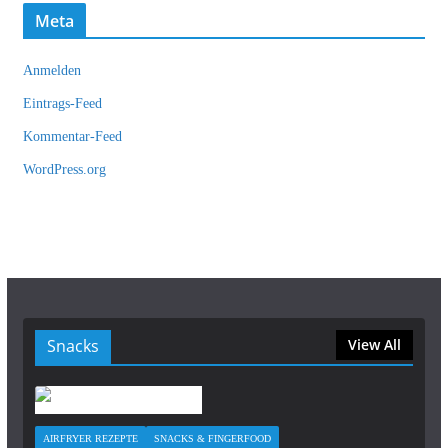
Meta
Anmelden
Eintrags-Feed
Kommentar-Feed
WordPress.org
Snacks
View All
AIRFRYER REZEPTE
SNACKS & FINGERFOOD