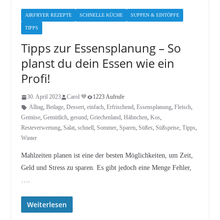
AIRFRYER REZEPTE
SCHNELLE KÜCHE
SUPPEN & EINTÖPFE
TIPPS
Tipps zur Essensplanung – So
planst du dein Essen wie ein
Profi!
30. April 2023
Carol 💙
1223 Aufrufe
Alltag
,
Beilage
,
Dessert
,
einfach
,
Erfrischend
,
Essensplanung
,
Fleisch
,
Gemüse
,
Gemütlich
,
gesund
,
Griechenland
,
Hähnchen
,
Kos
,
Resteverwertung
,
Salat
,
schnell
,
Sommer
,
Sparen
,
Süßes
,
Süßspeise
,
Tipps
,
Winter
Mahlzeiten planen ist eine der besten Möglichkeiten, um Zeit,
Geld und Stress zu sparen. Es gibt jedoch eine Menge Fehler,
….
Weiterlesen