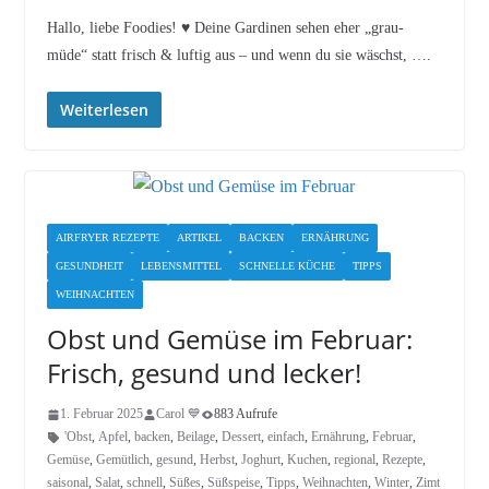
Hallo, liebe Foodies! ♥︎ Deine Gardinen sehen eher „grau-
müde“ statt frisch & luftig aus – und wenn du sie wäschst, ….
Weiterlesen
AIRFRYER REZEPTE
ARTIKEL
BACKEN
ERNÄHRUNG
GESUNDHEIT
LEBENSMITTEL
SCHNELLE KÜCHE
TIPPS
WEIHNACHTEN
Obst und Gemüse im Februar:
Frisch, gesund und lecker!
1. Februar 2025
Carol 💙
883 Aufrufe
'Obst
,
Apfel
,
backen
,
Beilage
,
Dessert
,
einfach
,
Ernährung
,
Februar
,
Gemüse
,
Gemütlich
,
gesund
,
Herbst
,
Joghurt
,
Kuchen
,
regional
,
Rezepte
,
saisonal
,
Salat
,
schnell
,
Süßes
,
Süßspeise
,
Tipps
,
Weihnachten
,
Winter
,
Zimt