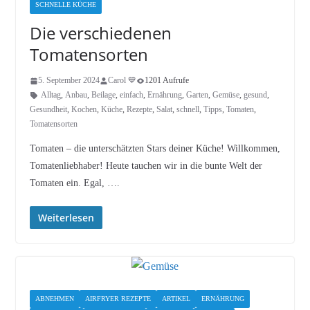
SCHNELLE KÜCHE
Die verschiedenen
Tomatensorten
5. September 2024
Carol 💙
1201 Aufrufe
Alltag
,
Anbau
,
Beilage
,
einfach
,
Ernährung
,
Garten
,
Gemüse
,
gesund
,
Gesundheit
,
Kochen
,
Küche
,
Rezepte
,
Salat
,
schnell
,
Tipps
,
Tomaten
,
Tomatensorten
Tomaten – die unterschätzten Stars deiner Küche! Willkommen,
Tomatenliebhaber! Heute tauchen wir in die bunte Welt der
Tomaten ein. Egal, ….
Weiterlesen
ABNEHMEN
AIRFRYER REZEPTE
ARTIKEL
ERNÄHRUNG