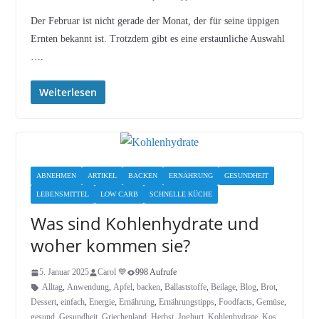
Der Februar ist nicht gerade der Monat, der für seine üppigen
Ernten bekannt ist. Trotzdem gibt es eine erstaunliche Auswahl
….
Weiterlesen
ABNEHMEN
ARTIKEL
BACKEN
ERNÄHRUNG
GESUNDHEIT
LEBENSMITTEL
LOW CARB
SCHNELLE KÜCHE
Was sind Kohlenhydrate und
woher kommen sie?
5. Januar 2025
Carol 💙
998 Aufrufe
Alltag
,
Anwendung
,
Apfel
,
backen
,
Ballaststoffe
,
Beilage
,
Blog
,
Brot
,
Dessert
,
einfach
,
Energie
,
Ernährung
,
Ernährungstipps
,
Foodfacts
,
Gemüse
,
gesund
,
Gesundheit
,
Griechenland
,
Herbst
,
Joghurt
,
Kohlenhydrate
,
Kos
,