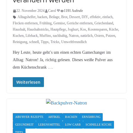
22. November 2024
Carol 💙
1191 Aufrufe
Alltagshelfer
,
backen
,
Beilage
,
Brot
,
Dessert
,
DIY
,
effektiv
,
einfach
,
Flecken entfernen
,
Frühling
,
Gemüse
,
Gerüche entfernen
,
Griechenland
,
Haushalt
,
Haushaltstricks
,
Hautpflege
,
Joghurt
,
Kos
,
Kostensparen
,
Küche
,
Kuchen
,
Lifehack
,
Muffins
,
nachhaltig
,
Natron
,
natürlich
,
Ostern
,
Putzen
,
Reinigung
,
schnell
,
Tipps
,
Tricks
,
Umweltfreundlich
Hey Leute, heute geht’s um einen echten Gamechanger im
Alltag: Natron! Ja, richtig gelesen. Dieses weiße Pulver aus
dem Küchenschrank ….
Weiterlesen
AIRFRYER REZEPTE
ARTIKEL
BACKEN
ERNÄHRUNG
GESUNDHEIT
LEBENSMITTEL
LOW CARB
SCHNELLE KÜCHE
TIPPS