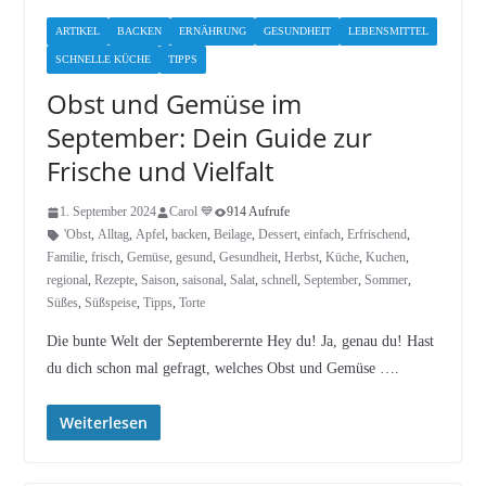
ARTIKEL
BACKEN
ERNÄHRUNG
GESUNDHEIT
LEBENSMITTEL
SCHNELLE KÜCHE
TIPPS
Obst und Gemüse im
September: Dein Guide zur
Frische und Vielfalt
1. September 2024
Carol 💙
914 Aufrufe
'Obst
,
Alltag
,
Apfel
,
backen
,
Beilage
,
Dessert
,
einfach
,
Erfrischend
,
Familie
,
frisch
,
Gemüse
,
gesund
,
Gesundheit
,
Herbst
,
Küche
,
Kuchen
,
regional
,
Rezepte
,
Saison
,
saisonal
,
Salat
,
schnell
,
September
,
Sommer
,
Süßes
,
Süßspeise
,
Tipps
,
Torte
Die bunte Welt der Septemberernte Hey du! Ja, genau du! Hast
du dich schon mal gefragt, welches Obst und Gemüse ….
Weiterlesen