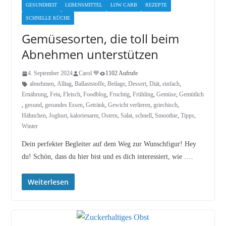
GESUNDHEIT
LEBENSMITTEL
LOW CARB
REZEPTE
SCHNELLE KÜCHE
Gemüsesorten, die toll beim
Abnehmen unterstützen
4. September 2024
Carol 💙
1102 Aufrufe
abnehmen
,
Alltag
,
Ballaststoffe
,
Beilage
,
Dessert
,
Diät
,
einfach
,
Ernährung
,
Feta
,
Fleisch
,
Foodblog
,
Fruchtig
,
Frühling
,
Gemüse
,
Gemütlich
,
gesund
,
gesundes Essen
,
Getränk
,
Gewicht verlieren
,
griechisch
,
Hähnchen
,
Joghurt
,
kalorienarm
,
Ostern
,
Salat
,
schnell
,
Smoothie
,
Tipps
,
Winter
Dein perfekter Begleiter auf dem Weg zur Wunschfigur! Hey
du! Schön, dass du hier bist und es dich interessiert, wie ….
Weiterlesen