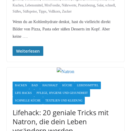
Kuchen
,
Lebensmittel
,
MrsFoodie
,
Nährwerte
,
Praxisbezug
,
Salat
,
schnell
,
Süßes
,
Süßspeise
,
Tipps
,
Vollkorn
,
Zucker
Wenn du an Kohlenhydrate denkst, hast du vielleicht direkt
Bilder von Pizza, Pasta oder süßen Desserts im Kopf. Aber
keine ….
Weiterlesen
BACKEN
BAD
HAUSHALT
KÜCHE
LEBENSMITTEL
LIFE HACKS
PFLEGE, HYGIENE UND GESUNDHEIT
SCHNELLE KÜCHE
TEXTILIEN UND KLEIDUNG
Lifehack: 20 geniale Tricks mit
Natron, die dein Leben
verändern werden