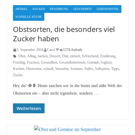
ARTIKEL
BACKEN
ERNÄHRUNG
GESUNDHEIT
LEBENSMITTEL
SCHNELLE KÜCHE
Obstsorten, die besonders viel
Zucker haben
3. September 2024
Carol 💙
1274 Aufrufe
'Obst
,
Alltag
,
backen
,
Dessert
,
Diät
,
einfach
,
Erfrischend
,
Ernährung
,
Fruchtig
,
Fructose
,
Gesundheit
,
Gesundheitstrends
,
Getränk
,
Joghurt
,
Kuchen
,
Obstsorten
,
schnell
,
Smoothie
,
Sommer
,
Süßes
,
Süßspeise
,
Tipps
,
Zucker
Hey du! 🍓🍍 Heute tauchen wir in die bunte und süße Welt der
Obstsorten ein – aber nicht irgendwie, sondern ….
Weiterlesen