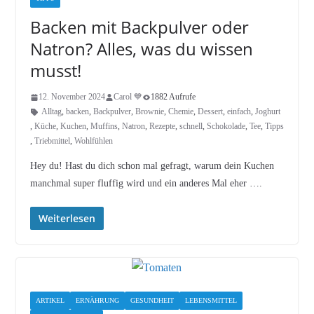
Backen mit Backpulver oder
Natron? Alles, was du wissen
musst!
12. November 2024
Carol 💙
1882 Aufrufe
Alltag
,
backen
,
Backpulver
,
Brownie
,
Chemie
,
Dessert
,
einfach
,
Joghurt
,
Küche
,
Kuchen
,
Muffins
,
Natron
,
Rezepte
,
schnell
,
Schokolade
,
Tee
,
Tipps
,
Triebmittel
,
Wohlfühlen
Hey du! Hast du dich schon mal gefragt, warum dein Kuchen
manchmal super fluffig wird und ein anderes Mal eher ….
Weiterlesen
ARTIKEL
ERNÄHRUNG
GESUNDHEIT
LEBENSMITTEL