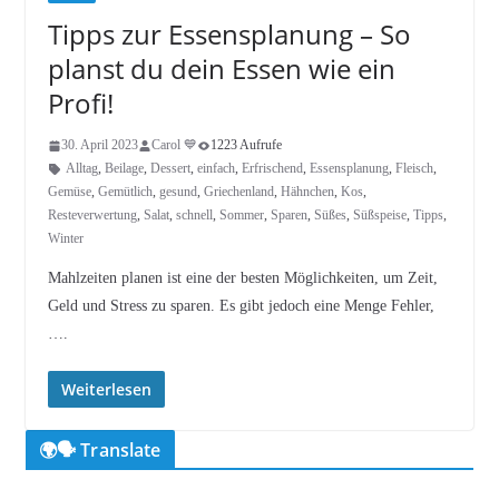
Tipps zur Essensplanung – So
planst du dein Essen wie ein
Profi!
30. April 2023
Carol 💙
1223 Aufrufe
Alltag
,
Beilage
,
Dessert
,
einfach
,
Erfrischend
,
Essensplanung
,
Fleisch
,
Gemüse
,
Gemütlich
,
gesund
,
Griechenland
,
Hähnchen
,
Kos
,
Resteverwertung
,
Salat
,
schnell
,
Sommer
,
Sparen
,
Süßes
,
Süßspeise
,
Tipps
,
Winter
Mahlzeiten planen ist eine der besten Möglichkeiten, um Zeit,
Geld und Stress zu sparen. Es gibt jedoch eine Menge Fehler,
….
Weiterlesen
🌍🗣️ Translate