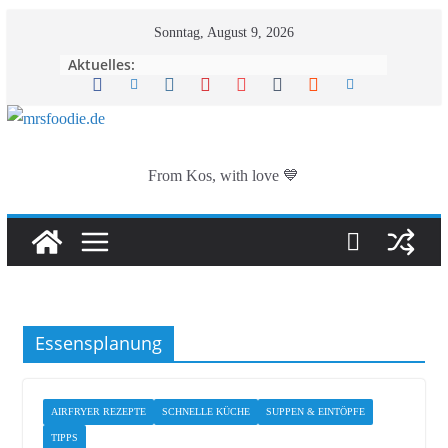
Zum
Sonntag, August 9, 2026
Inhalt
Aktuelles:
springen
From Kos, with love 💙
Essensplanung
AIRFRYER REZEPTE
SCHNELLE KÜCHE
SUPPEN & EINTÖPFE
TIPPS