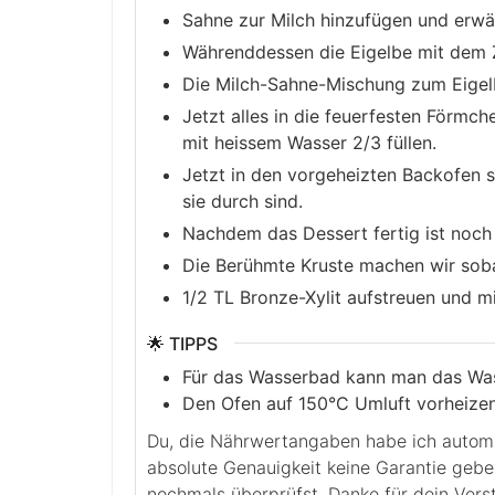
Sahne zur Milch hinzufügen und erw
Währenddessen die Eigelbe mit dem Z
Die Milch-Sahne-Mischung zum Eige
Jetzt alles in die feuerfesten Förmch
mit heissem Wasser 2/3 füllen.
Jetzt in den vorgeheizten Backofen 
sie durch sind.
Nachdem das Dessert fertig ist noch 
Die Berühmte Kruste machen wir soba
1/2 TL Bronze-Xylit aufstreuen und mi
🌟 TIPPS
Für das Wasserbad kann man das Was
Den Ofen auf 150°C Umluft vorheizen
Du, die Nährwertangaben habe ich automatisch berechnen lassen. Leider kann ich für die
absolute Genauigkeit keine Garantie geb
nochmals überprüfst. Danke für dein Verst