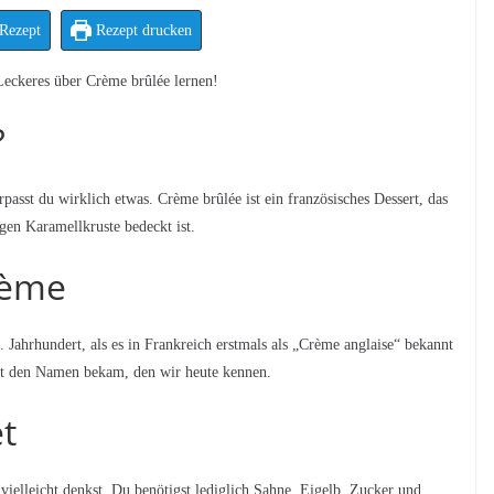
Rezept
Rezept drucken
Leckeres über Crème brûlée lernen!
?
asst du wirklich etwas. Crème brûlée ist ein französisches Dessert, das
gen Karamellkruste bedeckt ist.
rème
 Jahrhundert, als es in Frankreich erstmals als „Crème anglaise“ bekannt
ert den Namen bekam, den wir heute kennen.
t
 vielleicht denkst. Du benötigst lediglich Sahne, Eigelb, Zucker und