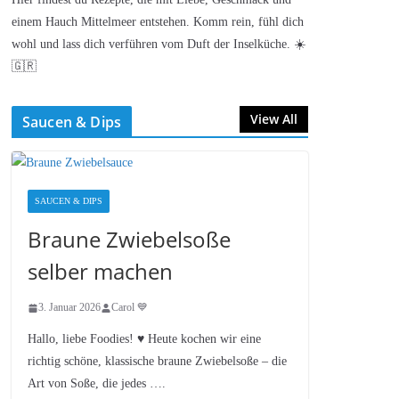
einem Hauch Mittelmeer entstehen. Komm rein, fühl dich
wohl und lass dich verführen vom Duft der Inselküche. ☀️
🇬🇷
View All
Saucen & Dips
SAUCEN & DIPS
Braune Zwiebelsoße
selber machen
3. Januar 2026
Carol 💙
Hallo, liebe Foodies! ♥︎ Heute kochen wir eine
richtig schöne, klassische braune Zwiebelsoße – die
Art von Soße, die jedes ….