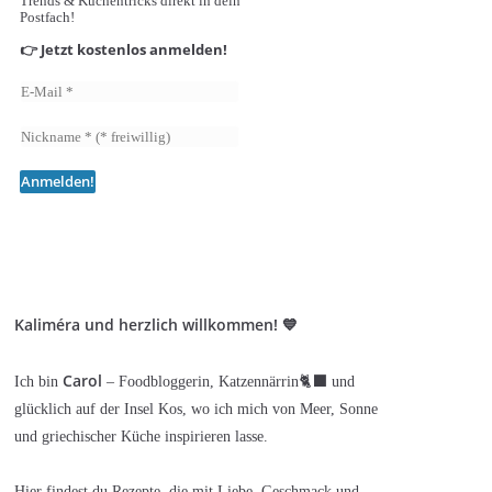
Trends & Küchentricks direkt in dein
Postfach!
👉 Jetzt kostenlos anmelden!
Kaliméra und herzlich willkommen! 💙
Carol
Ich bin
– Foodbloggerin, Katzennärrin🐈‍⬛ und
glücklich auf der Insel Kos, wo ich mich von Meer, Sonne
und griechischer Küche inspirieren lasse.
Hier findest du Rezepte, die mit Liebe, Geschmack und