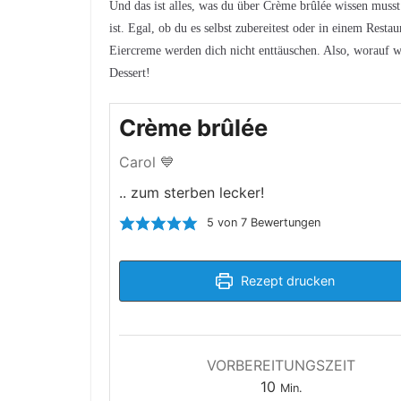
Und das ist alles, was du über Crème brûlée wissen musst! 
ist. Egal, ob du es selbst zubereitest oder in einem Resta
Eiercreme werden dich nicht enttäuschen. Also, worauf w
Dessert!
Crème brûlée
Carol 💙
.. zum sterben lecker!
5
von
7
Bewertungen
Rezept drucken
VORBEREITUNGSZEIT
Minuten
10
Min.