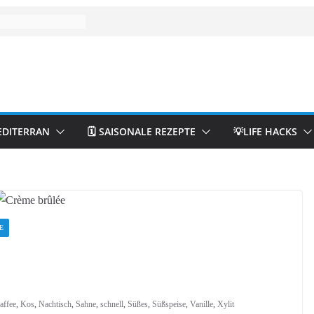
EDITERRAN
🗓️ SAISONALE REZEPTE
💡LIFE HACKS
E
affee
,
Kos
,
Nachtisch
,
Sahne
,
schnell
,
Süßes
,
Süßspeise
,
Vanille
,
Xylit