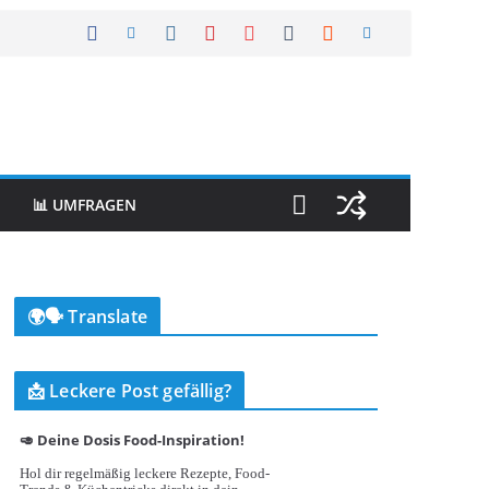
📊 UMFRAGEN
🌍🗣️ Translate
📩 Leckere Post gefällig?
🥑 Deine Dosis Food-Inspiration!
Hol dir regelmäßig leckere Rezepte, Food-