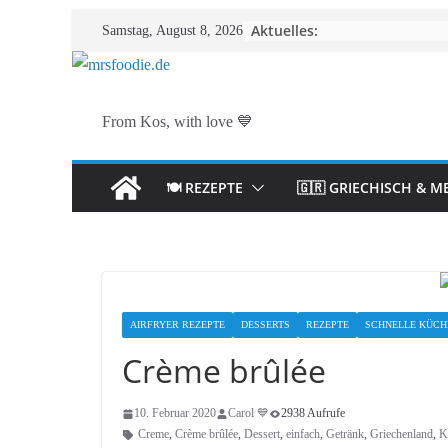
Zum
Aktuelles:
Samstag, August 8, 2026
Inhalt
springen
From Kos, with love 💙
🍽️ REZEPTE
🇬🇷 GRIECHISCH & M
AIRFRYER REZEPTE
DESSERTS
REZEPTE
SCHNELLE KÜCH
Crème brûlée
10. Februar 2020
Carol 💙
2938 Aufrufe
Creme
,
Crème brûlée
,
Dessert
,
einfach
,
Getränk
,
Griechenland
,
K