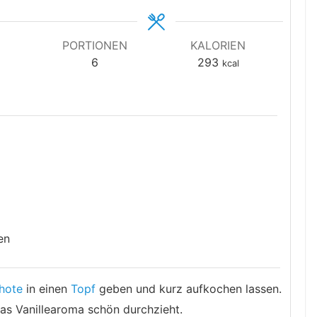
PORTIONEN
KALORIEN
6
293
kcal
en
chote
in einen
Topf
geben und kurz aufkochen lassen.
das Vanillearoma schön durchzieht.