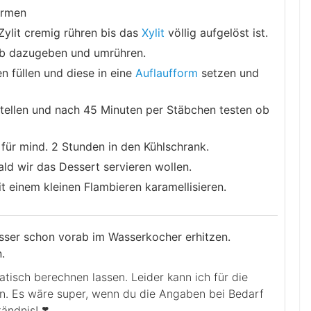
ärmen
ylit cremig rühren bis das
Xylit
völlig aufgelöst ist.
lb dazugeben und umrühren.
en füllen und diese in eine
Auflaufform
setzen und
stellen und nach 45 Minuten per Stäbchen testen ob
für mind. 2 Stunden in den Kühlschrank.
ld wir das Dessert servieren wollen.
t einem kleinen Flambieren karamellisieren.
ser schon vorab im Wasserkocher erhitzen.
.
en. Es wäre super, wenn du die Angaben bei Bedarf
ändnis! ❣️