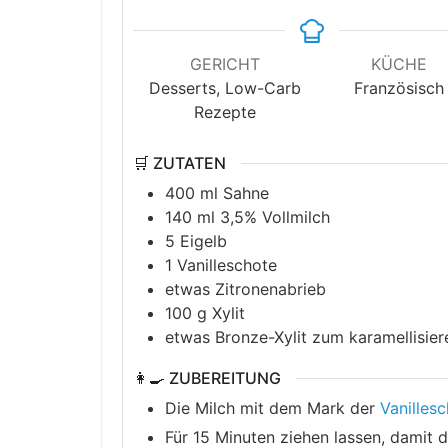
GERICHT
KÜCHE
Desserts, Low-Carb
Französisch
Rezepte
🛒 ZUTATEN
400
ml
Sahne
140
ml
3,5% Vollmilch
5
Eigelb
1
Vanilleschote
etwas Zitronenabrieb
100
g
Xylit
etwas Bronze-Xylit zum karamellisier
👩‍🍳 ZUBEREITUNG
Die Milch mit dem Mark der
Vanilles
Für 15 Minuten ziehen lassen, damit 