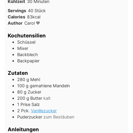
Minuten
Kühlzeit
30
Minuten
Servings
40
Stück
Calories
83
kcal
Author
Carol 💙
Kochutensilien
Schüssel
Mixer
Backblech
Backpapier
Zutaten
280
g
Mehl
100
g
gemahlene Mandeln
80
g
Zucker
200
g
Butter
kalt
1
Prise
Salz
2
Pck.
Vanillezucker
Puderzucker
zum Bestäuben
Anleitungen