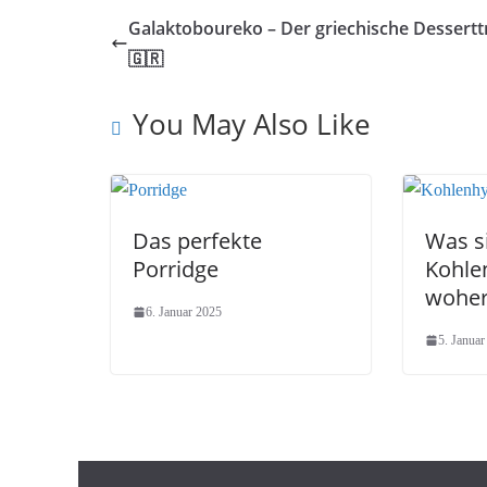
Galaktoboureko – Der griechische Dessert
🇬🇷
You May Also Like
Das perfekte
Was s
Porridge
Kohle
woher
6. Januar 2025
5. Januar