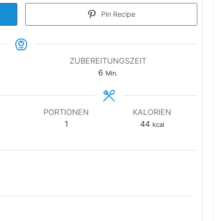
Pin Recipe
ZUBEREITUNGSZEIT
Minuten
6
Min.
PORTIONEN
KALORIEN
1
44
kcal