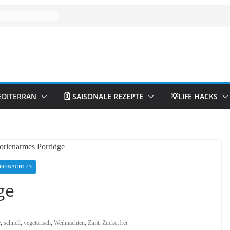
EDITERRAN
🗓️ SAISONALE REZEPTE
💡LIFE HACKS
EIHNACHTEN
ge
e
,
schnell
,
vegetarisch
,
Weihnachten
,
Zimt
,
Zuckerfrei