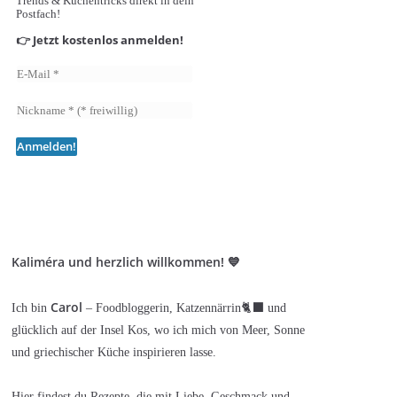
Trends & Küchentricks direkt in dein
Postfach!
👉 Jetzt kostenlos anmelden!
Kaliméra und herzlich willkommen! 💙
Carol
Ich bin
– Foodbloggerin, Katzennärrin🐈‍⬛ und
glücklich auf der Insel Kos, wo ich mich von Meer, Sonne
und griechischer Küche inspirieren lasse.
Hier findest du Rezepte, die mit Liebe, Geschmack und