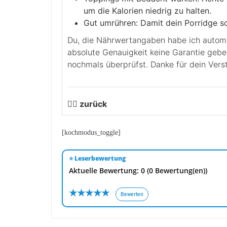
um die Kalorien niedrig zu halten.
Gut umrühren: Damit dein Porridge sc
Du, die Nährwertangaben habe ich automatisch berechnen lassen. Leider kann ich für die
absolute Genauigkeit keine Garantie geb
nochmals überprüfst. Danke für dein Verst
👉🏻 zurück
[kochmodus_toggle]
⭐ Leserbewertung
Aktuelle Bewertung: 0 (0 Bewertung(en))
★
★
★
★
★
Bewerten