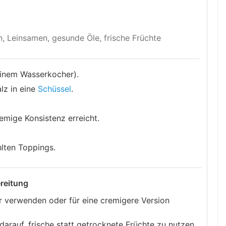
, Leinsamen, gesunde Öle, frische Früchte
einem Wasserkocher).
lz in eine
Schüssel
.
emige Konsistenz erreicht.
lten Toppings.
ereitung
 verwenden oder für eine cremigere Version
arauf, frische statt getrocknete Früchte zu nutzen,