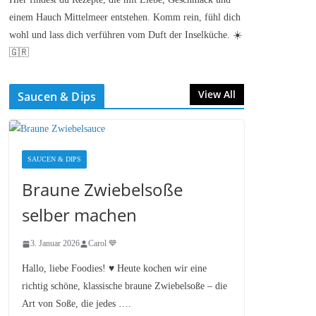
einem Hauch Mittelmeer entstehen. Komm rein, fühl dich
wohl und lass dich verführen vom Duft der Inselküche. ☀️
🇬🇷
View All
Saucen & Dips
SAUCEN & DIPS
Braune Zwiebelsoße
selber machen
3. Januar 2026
Carol 💙
Hallo, liebe Foodies! ♥︎ Heute kochen wir eine
richtig schöne, klassische braune Zwiebelsoße – die
Art von Soße, die jedes ….