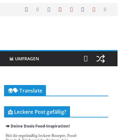
📊 UMFRAGEN
🌍🗣️ Translate
📩 Leckere Post gefällig?
🥑 Deine Dosis Food-Inspiration!
Hol dir regelmäßig leckere Rezepte, Food-