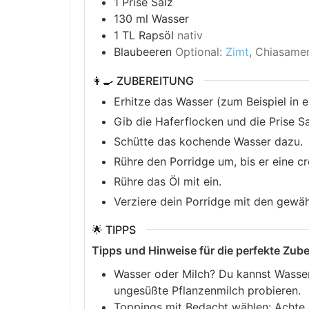
1
Prise
Salz
130
ml
Wasser
1
TL
Rapsöl
nativ
Blaubeeren
Optional:
Zimt
, Chiasamen
👩‍🍳 ZUBEREITUNG
Erhitze das Wasser (zum Beispiel in 
Gib die Haferflocken und die Prise Sa
Schütte das kochende Wasser dazu.
Rühre den Porridge um, bis er eine cr
Rühre das Öl mit ein.
Verziere dein Porridge mit den gewäh
🌟 TIPPS
Tipps und Hinweise für die perfekte Zub
Wasser oder Milch? Du kannst Wasser
ungesüßte Pflanzenmilch probieren.
Toppings mit Bedacht wählen: Achte d