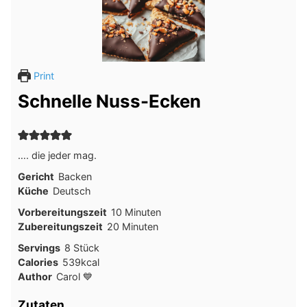
Print
Schnelle Nuss-Ecken
…. die jeder mag.
Gericht
Backen
Küche
Deutsch
Minuten
Vorbereitungszeit
10
Minuten
Minuten
Zubereitungszeit
20
Minuten
Servings
8
Stück
Calories
539
kcal
Author
Carol 💙
Zutaten