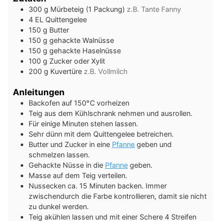
300
g
Mürbeteig (1 Packung)
z.B. Tante Fanny
4
EL
Quittengelee
150
g
Butter
150
g
gehackte Walnüsse
150
g
gehackte Haselnüsse
100
g
Zucker oder Xylit
200
g
Kuvertüre
z.B. Vollmilch
Anleitungen
Backofen auf 150°C vorheizen
Teig aus dem Kühlschrank nehmen und ausrollen.
Für einige Minuten stehen lassen.
Sehr dünn mit dem Quittengelee betreichen.
Butter und Zucker in eine
Pfanne
geben und
schmelzen lassen.
Gehackte Nüsse in die
Pfanne
geben.
Masse auf dem Teig verteilen.
Nussecken ca. 15 Minuten backen. Immer
zwischendurch die Farbe kontrollieren, damit sie nicht
zu dunkel werden.
Teig akühlen lassen und mit einer Schere 4 Streifen