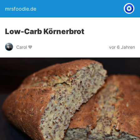
mrsfoodie.de
Low-Carb Körnerbrot
Carol 💙
vor 6 Jahren