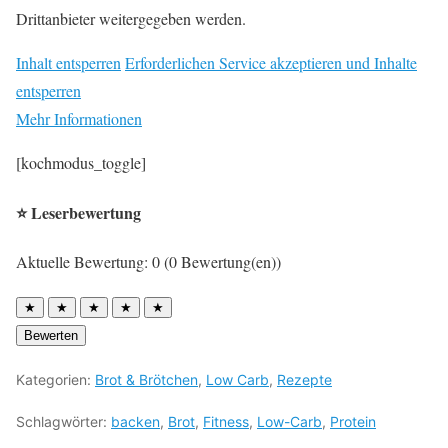
Drittanbieter weitergegeben werden.
Inhalt entsperren
Erforderlichen Service akzeptieren und Inhalte
entsperren
Mehr Informationen
[kochmodus_toggle]
⭐ Leserbewertung
Aktuelle Bewertung: 0 (0 Bewertung(en))
★
★
★
★
★
Bewerten
Kategorien:
Brot & Brötchen
,
Low Carb
,
Rezepte
Schlagwörter:
backen
,
Brot
,
Fitness
,
Low-Carb
,
Protein