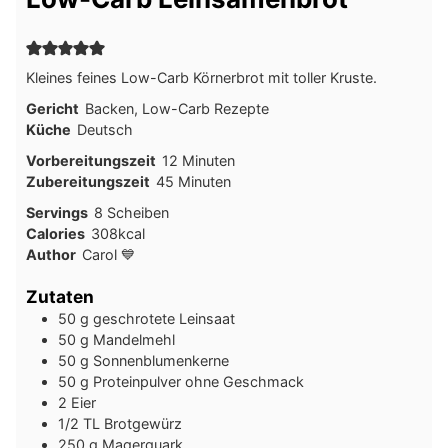
Kleines feines Low-Carb Körnerbrot mit toller Kruste.
Gericht
Backen, Low-Carb Rezepte
Küche
Deutsch
Minuten
Vorbereitungszeit
12
Minuten
Minuten
Zubereitungszeit
45
Minuten
Servings
8
Scheiben
Calories
308
kcal
Author
Carol 💙
Zutaten
50
g
geschrotete Leinsaat
50
g
Mandelmehl
50
g
Sonnenblumenkerne
50
g
Proteinpulver ohne Geschmack
2
Eier
1/2
TL
Brotgewürz
250
g
Magerquark