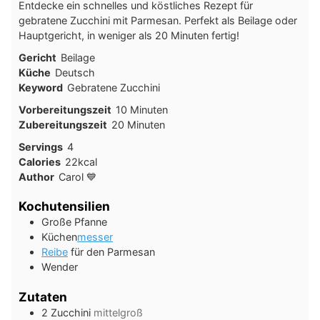
Entdecke ein schnelles und köstliches Rezept für
gebratene Zucchini mit Parmesan. Perfekt als Beilage oder
Hauptgericht, in weniger als 20 Minuten fertig!
Gericht
Beilage
Küche
Deutsch
Keyword
Gebratene Zucchini
Minuten
Vorbereitungszeit
10
Minuten
Minuten
Zubereitungszeit
20
Minuten
Servings
4
Calories
22
kcal
Author
Carol 💙
Kochutensilien
Große Pfanne
Küchen
messer
Reibe
für den Parmesan
Wender
Zutaten
2
Zucchini
mittelgroß