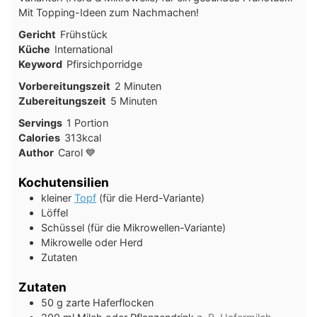
Mit Topping-Ideen zum Nachmachen!
Gericht
Frühstück
Küche
International
Keyword
Pfirsichporridge
Minuten
Vorbereitungszeit
2
Minuten
Minuten
Zubereitungszeit
5
Minuten
Servings
1
Portion
Calories
313
kcal
Author
Carol 💙
Kochutensilien
kleiner
Topf
(für die Herd-Variante)
Löffel
Schüssel (für die Mikrowellen-Variante)
Mikrowelle oder Herd
Zutaten
Zutaten
50
g
zarte Haferflocken