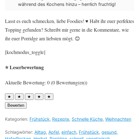
während des Kochens hinzu – herrlich fruchtig!
Lasst es euch schmecken, liebe Foodies! ♥︎ Habt ihr euer perfektes
Topping gefunden? Schreibt mir gerne in die Kommentare, wie
ihr euer Porridge am liebsten mögt. 😊
[kochmodus_toggle]
⭐ Leserbewertung
Aktuelle Bewertung: 0 (0 Bewertung(en))
★
★
★
★
★
Bewerten
Kategorien:
Frühstück
,
Rezepte
,
Schnelle Küche
,
Weihnachten
Schlagwörter:
Alltag
,
Apfel
,
einfach
,
Frühstück
,
gesund
,
Haferflocken
,
Herbst
,
Porridge
,
schnell
,
vegetarisch
,