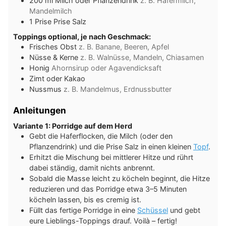
200
ml
Milch oder Pflanzendrink
z. B. Hafermilch,
Mandelmilch
1
Prise
Prise Salz
Toppings optional, je nach Geschmack:
Frisches Obst
z. B. Banane, Beeren, Apfel
Nüsse & Kerne
z. B. Walnüsse, Mandeln, Chiasamen
Honig
Ahornsirup oder Agavendicksaft
Zimt oder Kakao
Nussmus
z. B. Mandelmus, Erdnussbutter
Anleitungen
Variante 1: Porridge auf dem Herd
Gebt die Haferflocken, die Milch (oder den
Pflanzendrink) und die Prise Salz in einen kleinen
Topf
.
Erhitzt die Mischung bei mittlerer Hitze und rührt
dabei ständig, damit nichts anbrennt.
Sobald die Masse leicht zu köcheln beginnt, die Hitze
reduzieren und das Porridge etwa 3–5 Minuten
köcheln lassen, bis es cremig ist.
Füllt das fertige Porridge in eine
Schüssel
und gebt
eure Lieblings-Toppings drauf. Voilà – fertig!