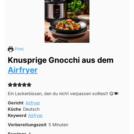
Print
Knusprige Gnocchi aus dem
Airfryer
Ein Leckerbissen, den du nicht verpassen solltest! 😋🍽️
Gericht
Airfryer
Küche
Deutsch
Keyword
Airfryer
Minuten
Vorbereitungszeit
5
Minuten
Servings
4