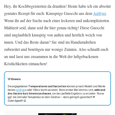
Hey, ihr Kochbegeisterten da draußen! Heute habe ich ein absolut
geniales Rezept für euch: Knusprige Gnocchi aus dem
Airfryer
.
Wenn ihr auf der Suche nach einer leckeren und unkomplizierten
Mahlzeit seid, dann seid ihr hier genau richtig! Diese Gnocchi
sind unglaublich knusprig von außen und herrlich weich von
innen. Und das Beste daran? Sie sind im Handumdrehen
zubereitet und benötigen nur wenige Zutaten. Also schnallt euch
an und lasst uns zusammen in die Welt der luftgebackenen
Köstlichkeiten eintauchen!
💡 Hinweis
Die angegebenen
Temperaturen und Garzeiten
können je nach Modell und Marke
deines
Airfryer
s oder Ofens leicht variieren. Beim ersten Mal lohnt es sich,
während
des Garens kurz hineinzuschauen
, um das perfekte Ergebnis zu erzielen. Passe
ggf. die Zeit oder Temperatur an dein Gerät an – dann gelingt’s garantiert! 💙
Guten Appetit!
😋