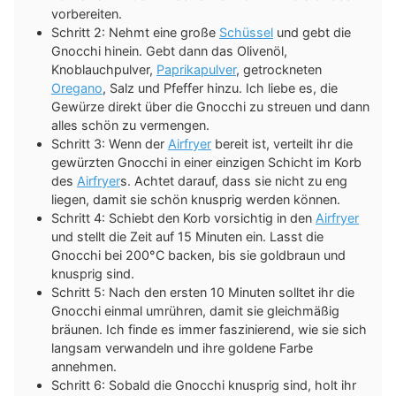
vorbereiten.
Schritt 2: Nehmt eine große
Schüssel
und gebt die
Gnocchi hinein. Gebt dann das Olivenöl,
Knoblauchpulver,
Paprikapulver
, getrockneten
Oregano
, Salz und Pfeffer hinzu. Ich liebe es, die
Gewürze direkt über die Gnocchi zu streuen und dann
alles schön zu vermengen.
Schritt 3: Wenn der
Airfryer
bereit ist, verteilt ihr die
gewürzten Gnocchi in einer einzigen Schicht im Korb
des
Airfryer
s. Achtet darauf, dass sie nicht zu eng
liegen, damit sie schön knusprig werden können.
Schritt 4: Schiebt den Korb vorsichtig in den
Airfryer
und stellt die Zeit auf 15 Minuten ein. Lasst die
Gnocchi bei 200°C backen, bis sie goldbraun und
knusprig sind.
Schritt 5: Nach den ersten 10 Minuten solltet ihr die
Gnocchi einmal umrühren, damit sie gleichmäßig
bräunen. Ich finde es immer faszinierend, wie sie sich
langsam verwandeln und ihre goldene Farbe
annehmen.
Schritt 6: Sobald die Gnocchi knusprig sind, holt ihr