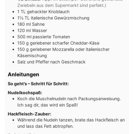
Zwiebeln aus dem Supermarkt sind perfekt.)
1
TL
gehackter Knoblauch
1½
TL
italienische Gewürzmischung
180
ml
Sahne
120
ml
Wasser
500
ml
passierte Tomaten
150
g
geriebener scharfer Cheddar-Käse
150
g
geriebener Mozzarella oder italienischer
Käsemischung
Salz und Pfeffer nach Geschmack
Anleitungen
So geht’s – Schritt für Schritt:
Nudelkochspaß:
Koch die Muschelnudeln nach Packungsanweisung.
Ich sag dir, das wird ein Spaß!
Hackfleisch-Zauber:
Während die Nudeln tanzen, brate das Hackfleisch an
und lass das Fett abtropfen.