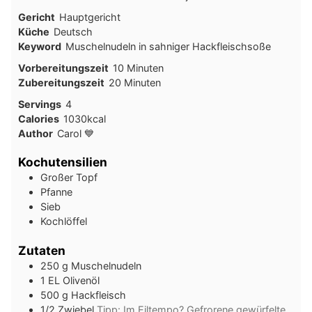
Gericht
Hauptgericht
Küche
Deutsch
Keyword
Muschelnudeln in sahniger Hackfleischsoße
Minuten
Vorbereitungszeit
10
Minuten
Minuten
Zubereitungszeit
20
Minuten
Servings
4
Calories
1030
kcal
Author
Carol 💙
Kochutensilien
Großer Topf
Pfanne
Sieb
Kochlöffel
Zutaten
250
g
Muschelnudeln
1
EL
Olivenöl
500
g
Hackfleisch
1/2
Zwiebel
Tipp: Im Eiltempo? Gefrorene gewürfelte