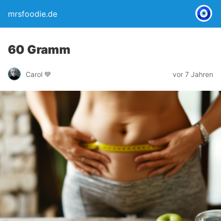
mrsfoodie.de
60 Gramm
Carol 💙
vor 7 Jahren