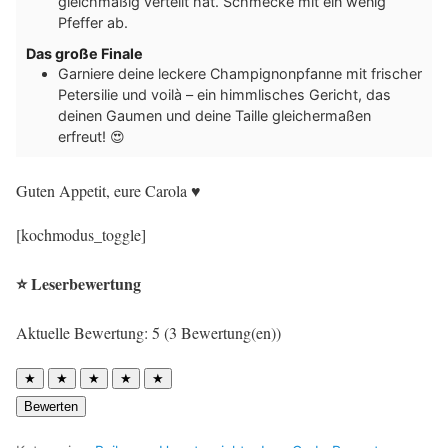
gleichmäßig verteilt hat. Schmecke mit ein wenig
Pfeffer ab.
Das große Finale
Garniere deine leckere Champignonpfanne mit frischer
Petersilie und voilà – ein himmlisches Gericht, das
deinen Gaumen und deine Taille gleichermaßen
erfreut! 😍
Guten Appetit, eure Carola ♥︎
[kochmodus_toggle]
⭐ Leserbewertung
Aktuelle Bewertung: 5 (3 Bewertung(en))
★
★
★
★
★
Bewerten