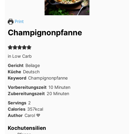
Print
Champignonpfanne
in Low Carb
Gericht
Beilage
Küche
Deutsch
Keyword
Champignonpfanne
Minuten
Vorbereitungszeit
10
Minuten
Minuten
Zubereitungszeit
20
Minuten
Servings
2
Calories
357
kcal
Author
Carol 💙
Kochutensilien