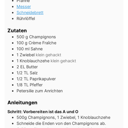
Pfanne
Messer
Schneidebrett
Rührlöffel
Zutaten
500
g
Champignons
100
g
Crème Fraîche
100
ml
Sahne
1
Zwiebel
klein gehackt
1
Knoblauchzehe
klein gehackt
2
EL
Butter
1/2
TL
Salz
1/2
TL
Paprikapulver
1/8
TL
Pfeffer
Petersilie zum Anrichten
Anleitungen
Schritt: Vorbereiten ist das A und O
500g Champignons, 1 Zwiebel, 1 Knoblauchzehe
Schneide die Enden von den Champignons ab.