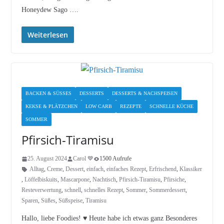
Honeydew Sago ….
Weiterlesen
BACKEN & SÜSSES
DESSERTS
DESSERTS & NACHSPEISEN
KEKSE & PLÄTZCHEN
LOW CARB
REZEPTE
SCHNELLE KÜCHE
SOMMER
Pfirsich-Tiramisu
25. August 2024
Carol 💙
1500 Aufrufe
Alltag
,
Creme
,
Dessert
,
einfach
,
einfaches Rezept
,
Erfrischend
,
Klassiker
,
Löffelbiskuits
,
Mascarpone
,
Nachtisch
,
Pfirsich-Tiramisu
,
Pfirsiche
,
Resteverwertung
,
schnell
,
schnelles Rezept
,
Sommer
,
Sommerdessert
,
Sparen
,
Süßes
,
Süßspeise
,
Tiramisu
Hallo, liebe Foodies! ♥︎ Heute habe ich etwas ganz Besonderes