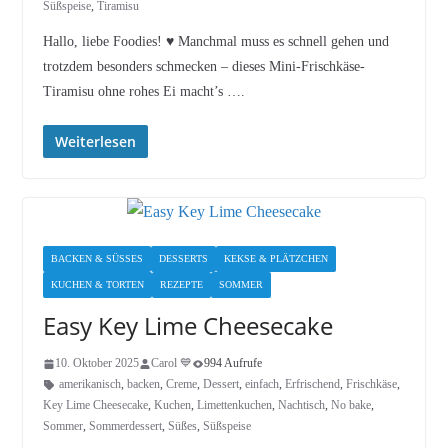
Süßspeise
,
Tiramisu
Hallo, liebe Foodies! ♥︎ Manchmal muss es schnell gehen und
trotzdem besonders schmecken – dieses Mini-Frischkäse-
Tiramisu ohne rohes Ei macht’s ….
Weiterlesen
BACKEN & SÜSSES
DESSERTS
KEKSE & PLÄTZCHEN
KUCHEN & TORTEN
REZEPTE
SOMMER
Easy Key Lime Cheesecake
10. Oktober 2025
Carol 💙
994 Aufrufe
amerikanisch
,
backen
,
Creme
,
Dessert
,
einfach
,
Erfrischend
,
Frischkäse
,
Key Lime Cheesecake
,
Kuchen
,
Limettenkuchen
,
Nachtisch
,
No bake
,
Sommer
,
Sommerdessert
,
Süßes
,
Süßspeise