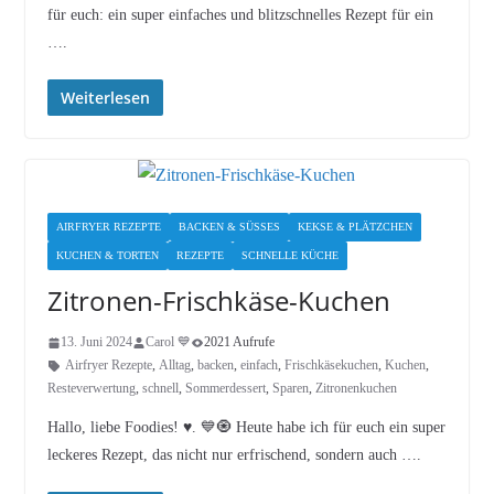
für euch: ein super einfaches und blitzschnelles Rezept für ein
….
Weiterlesen
AIRFRYER REZEPTE
BACKEN & SÜSSES
KEKSE & PLÄTZCHEN
KUCHEN & TORTEN
REZEPTE
SCHNELLE KÜCHE
Zitronen-Frischkäse-Kuchen
13. Juni 2024
Carol 💙
2021 Aufrufe
Airfryer Rezepte
,
Alltag
,
backen
,
einfach
,
Frischkäsekuchen
,
Kuchen
,
Resteverwertung
,
schnell
,
Sommerdessert
,
Sparen
,
Zitronenkuchen
Hallo, liebe Foodies! ♥︎. 💙🧿 Heute habe ich für euch ein super
leckeres Rezept, das nicht nur erfrischend, sondern auch ….