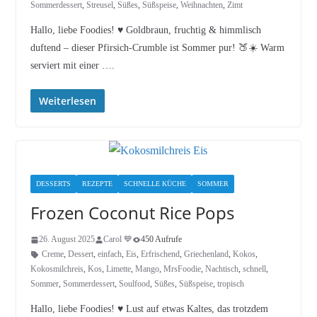
Sommerdessert
,
Streusel
,
Süßes
,
Süßspeise
,
Weihnachten
,
Zimt
Hallo, liebe Foodies! ♥︎ Goldbraun, fruchtig & himmlisch
duftend – dieser Pfirsich-Crumble ist Sommer pur! 🍑☀️ Warm
serviert mit einer ….
Weiterlesen
DESSERTS
REZEPTE
SCHNELLE KÜCHE
SOMMER
Frozen Coconut Rice Pops
26. August 2025
Carol 💙
450 Aufrufe
Creme
,
Dessert
,
einfach
,
Eis
,
Erfrischend
,
Griechenland
,
Kokos
,
Kokosmilchreis
,
Kos
,
Limette
,
Mango
,
MrsFoodie
,
Nachtisch
,
schnell
,
Sommer
,
Sommerdessert
,
Soulfood
,
Süßes
,
Süßspeise
,
tropisch
Hallo, liebe Foodies! ♥︎ Lust auf etwas Kaltes, das trotzdem