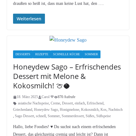
draußen so heiß ist, dass man keine Lust hat, den ….
Weiterlesen
DESSERTS
REZEPTE
SCHNELLE KÜCHE
SOMMER
Honeydew Sago – Erfrischendes
Dessert mit Melone &
Kokosmilch! 🍈🥥
18. März 2025
Carol 💙
870 Aufrufe
asiatische Nachspeise
,
Creme
,
Dessert
,
einfach
,
Erfrischend
,
Griechenland
,
Honeydew Sago
,
Honigmelone
,
Kokosmilch
,
Kos
,
Nachtisch
,
Sago Dessert
,
schnell
,
Sommer
,
Sommerdessert
,
Süßes
,
Süßspeise
Hallo, liebe Foodies! ♥︎ Du suchst nach einem erfrischenden
Dessert, das gleichzeitig cremig und leicht ist? Dann ist