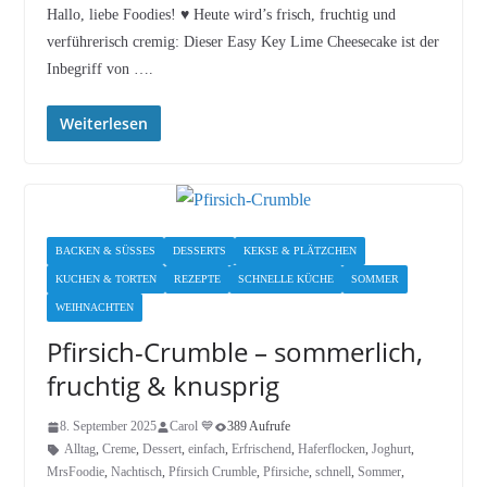
Hallo, liebe Foodies! ♥︎ Heute wird’s frisch, fruchtig und
verführerisch cremig: Dieser Easy Key Lime Cheesecake ist der
Inbegriff von ….
Weiterlesen
BACKEN & SÜSSES
DESSERTS
KEKSE & PLÄTZCHEN
KUCHEN & TORTEN
REZEPTE
SCHNELLE KÜCHE
SOMMER
WEIHNACHTEN
Pfirsich-Crumble – sommerlich,
fruchtig & knusprig
8. September 2025
Carol 💙
389 Aufrufe
Alltag
,
Creme
,
Dessert
,
einfach
,
Erfrischend
,
Haferflocken
,
Joghurt
,
MrsFoodie
,
Nachtisch
,
Pfirsich Crumble
,
Pfirsiche
,
schnell
,
Sommer
,