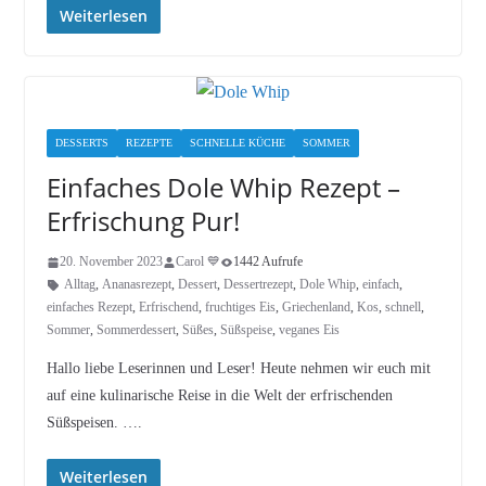
Weiterlesen
DESSERTS
REZEPTE
SCHNELLE KÜCHE
SOMMER
Einfaches Dole Whip Rezept –
Erfrischung Pur!
20. November 2023
Carol 💙
1442 Aufrufe
Alltag
,
Ananasrezept
,
Dessert
,
Dessertrezept
,
Dole Whip
,
einfach
,
einfaches Rezept
,
Erfrischend
,
fruchtiges Eis
,
Griechenland
,
Kos
,
schnell
,
Sommer
,
Sommerdessert
,
Süßes
,
Süßspeise
,
veganes Eis
Hallo liebe Leserinnen und Leser! Heute nehmen wir euch mit
auf eine kulinarische Reise in die Welt der erfrischenden
Süßspeisen. ….
Weiterlesen