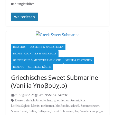
und unglaublich ….
Weiterlesen
DESSERTS
DESSERTS & NACHSPEISEN
DRINKS, COCKTAILS & MOCKTAILS
GRIECHISCHE & MEDITERRANE KÜCHE
KEKSE & PLÄTZCHEN
REZEPTE
SCHNELLE KÜCHE
Griechisches Sweet Submarine
(Vanilia Υποβρύχιο)
23. August 2025
Carol 💙
1330 Aufrufe
Dessert
,
einfach
,
Griechenland
,
griechisches Dessert
,
Kos
,
Löffelsüßigkeit
,
Mastix
,
mediterran
,
MrsFoodie
,
schnell
,
Sommerdessert
,
Spoon Sweet
,
Süßes
,
Süßspeise
,
Sweet Submarine
,
Tee
,
Vanille Υποβρύχιο