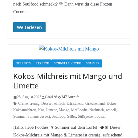
nach Soulfood schmeckt? 💛 Dann wirst du diese Frozen
Coconut ….
Weiterlesen
DESSERTS
REZEPTE
SCHNELLE KÜCHE
SOMMER
Kokos-Milchreis mit Mango und
Limette
25. August 2025
Carol 💙
347 Aufrufe
Creme
,
cremig
,
Dessert
,
einfach
,
Erfrischend
,
Griechenland
,
Kokos
,
Kokosmilchreis
,
Kos
,
Limette
,
Mango
,
MrsFoodie
,
Nachtisch
,
schnell
,
Sommer
,
Sommerdessert
,
Soulfood
,
Süßes
,
Süßspeise
,
tropisch
Hallo, liebe Foodies! ♥︎ Sommer auf dem Löffel! 🥥☀️ Dieser
Kokos-Milchreis mit Mango & Limette ist cremig, erfrischend