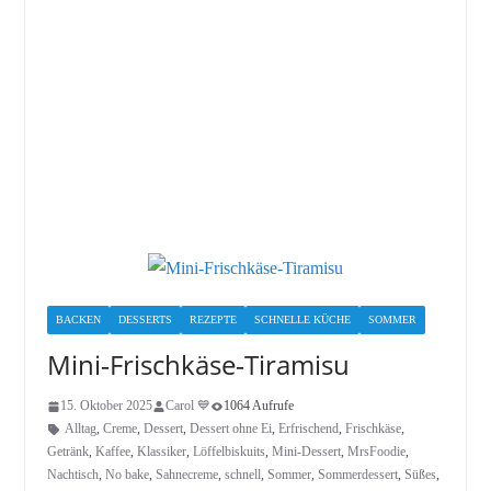
BACKEN
DESSERTS
REZEPTE
SCHNELLE KÜCHE
SOMMER
Mini‑Frischkäse‑Tiramisu
15. Oktober 2025
Carol 💙
1064 Aufrufe
Alltag
,
Creme
,
Dessert
,
Dessert ohne Ei
,
Erfrischend
,
Frischkäse
,
Getränk
,
Kaffee
,
Klassiker
,
Löffelbiskuits
,
Mini-Dessert
,
MrsFoodie
,
Nachtisch
,
No bake
,
Sahnecreme
,
schnell
,
Sommer
,
Sommerdessert
,
Süßes
,