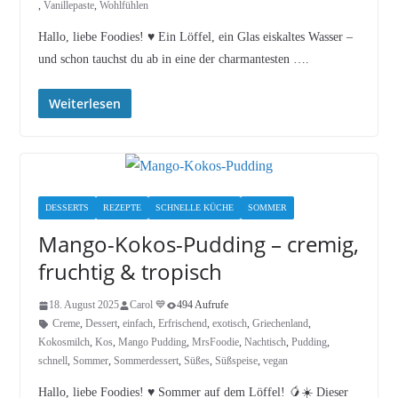
,
Vanillepaste
,
Wohlfühlen
Hallo, liebe Foodies! ♥︎ Ein Löffel, ein Glas eiskaltes Wasser –
und schon tauchst du ab in eine der charmantesten ….
Weiterlesen
DESSERTS
REZEPTE
SCHNELLE KÜCHE
SOMMER
Mango-Kokos-Pudding – cremig,
fruchtig & tropisch
18. August 2025
Carol 💙
494 Aufrufe
Creme
,
Dessert
,
einfach
,
Erfrischend
,
exotisch
,
Griechenland
,
Kokosmilch
,
Kos
,
Mango Pudding
,
MrsFoodie
,
Nachtisch
,
Pudding
,
schnell
,
Sommer
,
Sommerdessert
,
Süßes
,
Süßspeise
,
vegan
Hallo, liebe Foodies! ♥︎ Sommer auf dem Löffel! 🥭☀️ Dieser