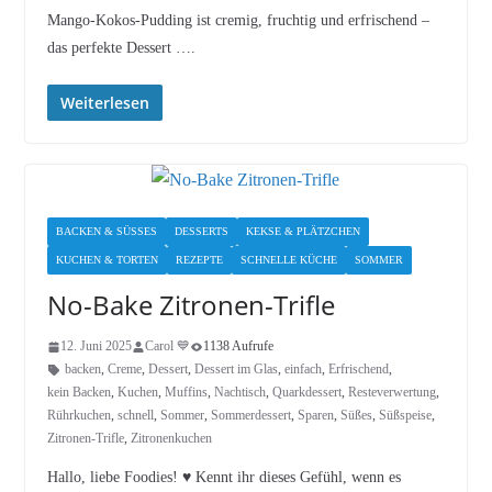
Mango-Kokos-Pudding ist cremig, fruchtig und erfrischend –
das perfekte Dessert ….
Weiterlesen
BACKEN & SÜSSES
DESSERTS
KEKSE & PLÄTZCHEN
KUCHEN & TORTEN
REZEPTE
SCHNELLE KÜCHE
SOMMER
No-Bake Zitronen-Trifle
12. Juni 2025
Carol 💙
1138 Aufrufe
backen
,
Creme
,
Dessert
,
Dessert im Glas
,
einfach
,
Erfrischend
,
kein Backen
,
Kuchen
,
Muffins
,
Nachtisch
,
Quarkdessert
,
Resteverwertung
,
Rührkuchen
,
schnell
,
Sommer
,
Sommerdessert
,
Sparen
,
Süßes
,
Süßspeise
,
Zitronen-Trifle
,
Zitronenkuchen
Hallo, liebe Foodies! ♥︎ Kennt ihr dieses Gefühl, wenn es