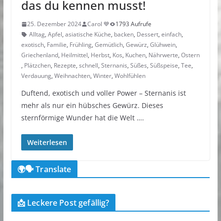
das du kennen musst!
25. Dezember 2024
Carol 💙
1793 Aufrufe
Alltag
,
Apfel
,
asiatische Küche
,
backen
,
Dessert
,
einfach
,
exotisch
,
Familie
,
Frühling
,
Gemütlich
,
Gewürz
,
Glühwein
,
Griechenland
,
Heilmittel
,
Herbst
,
Kos
,
Kuchen
,
Nährwerte
,
Ostern
,
Plätzchen
,
Rezepte
,
schnell
,
Sternanis
,
Süßes
,
Süßspeise
,
Tee
,
Verdauung
,
Weihnachten
,
Winter
,
Wohlfühlen
Duftend, exotisch und voller Power – Sternanis ist
mehr als nur ein hübsches Gewürz. Dieses
sternförmige Wunder hat die Welt ….
Weiterlesen
🌍🗣️ Translate
📩 Leckere Post gefällig?