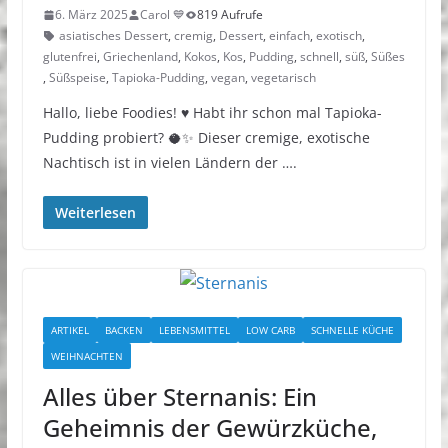
6. März 2025
Carol 💙
819 Aufrufe
asiatisches Dessert
,
cremig
,
Dessert
,
einfach
,
exotisch
,
glutenfrei
,
Griechenland
,
Kokos
,
Kos
,
Pudding
,
schnell
,
süß
,
Süßes
,
Süßspeise
,
Tapioka-Pudding
,
vegan
,
vegetarisch
Hallo, liebe Foodies! ♥︎ Habt ihr schon mal Tapioka-
Pudding probiert? 🥥✨ Dieser cremige, exotische
Nachtisch ist in vielen Ländern der ….
Weiterlesen
ARTIKEL
BACKEN
LEBENSMITTEL
LOW CARB
SCHNELLE KÜCHE
WEIHNACHTEN
Alles über Sternanis: Ein
Geheimnis der Gewürzküche,