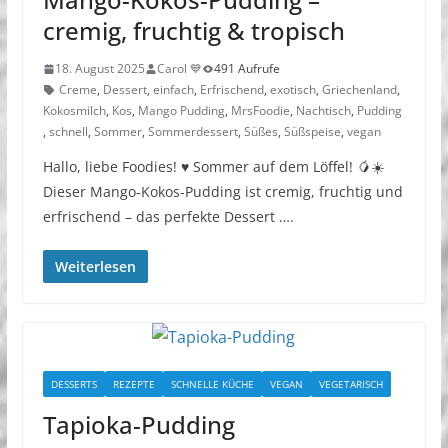
cremig, fruchtig & tropisch
18. August 2025
Carol 💙
491 Aufrufe
Creme
,
Dessert
,
einfach
,
Erfrischend
,
exotisch
,
Griechenland
,
Kokosmilch
,
Kos
,
Mango Pudding
,
MrsFoodie
,
Nachtisch
,
Pudding
,
schnell
,
Sommer
,
Sommerdessert
,
Süßes
,
Süßspeise
,
vegan
Hallo, liebe Foodies! ♥︎ Sommer auf dem Löffel! 🥭☀️
Dieser Mango-Kokos-Pudding ist cremig, fruchtig und
erfrischend – das perfekte Dessert ….
Weiterlesen
DESSERTS
REZEPTE
SCHNELLE KÜCHE
VEGAN
VEGETARISCH
Tapioka-Pudding