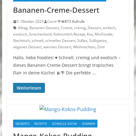
Bananen-Creme-Dessert
5. Oktober 2025
Carol 💙
873 Aufrufe
Alltag
,
Bananen Dessert
,
Creme
,
cremig
,
Dessert
,
einfach
,
exotisch
,
Griechenland
,
Kokosmilch Rezept
,
Kos
,
MrsFoodie
,
Nachtisch
,
schnell
,
schnelles Dessert
,
Süßes
,
Süßspeise
,
veganes Dessert
,
warmes Dessert
,
Weihnachten
,
Zimt
Hallo, liebe Foodies! ♥︎ Schnell, cremig und exotisch –
dieses Bananen-Creme-Dessert bringt tropisches
Flair in deine Küche! 🍌🌴 Die perfekte ….
Weiterlesen
DESSERTS
REZEPTE
SCHNELLE KÜCHE
SOMMER
Mango-Kokos-Pudding –