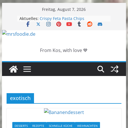
Zum
Freitag, August 7, 2026
Inhalt
Aktuelles:
Crispy Feta Pasta Chips
springen
Vanillecreme-Kühlschrankkuchen
ohne Backen
Knusprige Käse-Fladen aus der
Pfanne
Mango-Kokos-Joghurtkuchen
From Kos, with love 💙
Zucchini-Zitronen-Käsekuchen-
Muffins
exotisch
DESSERTS
REZEPTE
SCHNELLE KÜCHE
WEIHNACHTEN