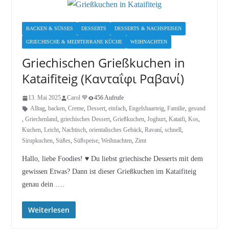
BACKEN & SÜSSES
DESSERTS
DESSERTS & NACHSPEISEN
GRIECHISCHE & MEDITERRANE KÜCHE
WEIHNACHTEN
Griechischen Grießkuchen in
Kataifiteig (Κανταΐφι Ραβανί)
13. Mai 2025
Carol 💙
456 Aufrufe
Alltag
,
backen
,
Creme
,
Dessert
,
einfach
,
Engelshaarteig
,
Familie
,
gesund
,
Griechenland
,
griechisches Dessert
,
Grießkuchen
,
Joghurt
,
Kataifi
,
Kos
,
Kuchen
,
Leicht
,
Nachtisch
,
orientalisches Gebäck
,
Ravaní
,
schnell
,
Sirupkuchen
,
Süßes
,
Süßspeise
,
Weihnachten
,
Zimt
Hallo, liebe Foodies! ♥︎ Du liebst griechische Desserts mit dem
gewissen Etwas? Dann ist dieser Grießkuchen im Kataifiteig
genau dein ….
Weiterlesen