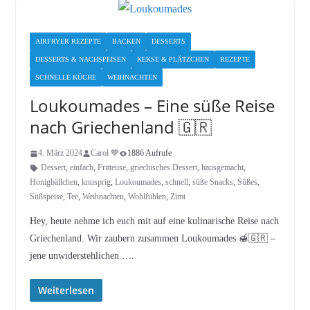
AIRFRYER REZEPTE
BACKEN
DESSERTS
DESSERTS & NACHSPEISEN
KEKSE & PLÄTZCHEN
REZEPTE
SCHNELLE KÜCHE
WEIHNACHTEN
Loukoumades – Eine süße Reise
nach Griechenland 🇬🇷
4. März 2024
Carol 💙
1886 Aufrufe
Dessert
,
einfach
,
Fritteuse
,
griechisches Dessert
,
hausgemacht
,
Honigbällchen
,
knusprig
,
Loukoumades
,
schnell
,
süße Snacks
,
Süßes
,
Süßspeise
,
Tee
,
Weihnachten
,
Wohlfühlen
,
Zimt
Hey, heute nehme ich euch mit auf eine kulinarische Reise nach
Griechenland. Wir zaubern zusammen Loukoumades 🍯🇬🇷 –
jene unwiderstehlichen ….
Weiterlesen