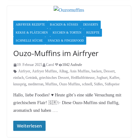
AIRFRYER REZEPTE
BACKEN & SÜSSES
DESSERTS
KEKSE & PLÄTZCHEN
KUCHEN & TORTEN
REZEPTE
SCHNELLE KÜCHE
SNACKS & FINGERFOOD
Ouzo-Muffins im Airfryer
19. Februar 2025
Carol 💙
1042 Aufrufe
Airfryer
,
Airfryer Muffins
,
Alltag
,
Anis Muffins
,
backen
,
Dessert
,
einfach
,
Getränk
,
griechisches Dessert
,
Heißluftfritteuse
,
Joghurt
,
Kaffee
,
knusprig
,
mediterran
,
Muffins
,
Ouzo Muffins
,
schnell
,
Süßes
,
Süßspeise
Hallo, liebe Foodies! ♥︎ Heute gibt’s eine süße Versuchung mit
griechischem Flair! 🇬🇷✨ Diese Ouzo-Muffins sind fluffig,
aromatisch und haben ….
Weiterlesen