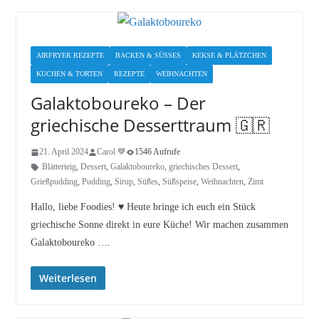
AIRFRYER REZEPTE
BACKEN & SÜSSES
KEKSE & PLÄTZCHEN
KUCHEN & TORTEN
REZEPTE
WEIHNACHTEN
Galaktoboureko – Der
griechische Desserttraum 🇬🇷
21. April 2024
Carol 💙
1546 Aufrufe
Blätterteig
,
Dessert
,
Galaktoboureko
,
griechisches Dessert
,
Grießpudding
,
Pudding
,
Sirup
,
Süßes
,
Süßspeise
,
Weihnachten
,
Zimt
Hallo, liebe Foodies! ♥︎ Heute bringe ich euch ein Stück
griechische Sonne direkt in eure Küche! Wir machen zusammen
Galaktoboureko ….
Weiterlesen