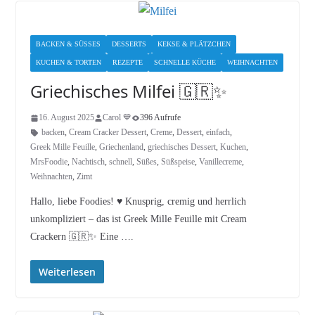
BACKEN & SÜSSES
DESSERTS
KEKSE & PLÄTZCHEN
KUCHEN & TORTEN
REZEPTE
SCHNELLE KÜCHE
WEIHNACHTEN
Griechisches Milfei 🇬🇷✨
16. August 2025
Carol 💙
396 Aufrufe
backen
,
Cream Cracker Dessert
,
Creme
,
Dessert
,
einfach
,
Greek Mille Feuille
,
Griechenland
,
griechisches Dessert
,
Kuchen
,
MrsFoodie
,
Nachtisch
,
schnell
,
Süßes
,
Süßspeise
,
Vanillecreme
,
Weihnachten
,
Zimt
Hallo, liebe Foodies! ♥︎ Knusprig, cremig und herrlich
unkompliziert – das ist Greek Mille Feuille mit Cream
Crackern 🇬🇷✨ Eine ….
Weiterlesen