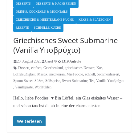
DESSERTS
DESSERTS & NACHSPEISEN
DRINKS, COCKTAILS & MOCKTAILS
GRIECHISCHE & MEDITERRANE KÜCHE
KEKSE & PLÄTZCHEN
REZEPTE
SCHNELLE KÜCHE
Griechisches Sweet Submarine
(Vanilia Υποβρύχιο)
23. August 2025
Carol 💙
1319 Aufrufe
Dessert
,
einfach
,
Griechenland
,
griechisches Dessert
,
Kos
,
Löffelsüßigkeit
,
Mastix
,
mediterran
,
MrsFoodie
,
schnell
,
Sommerdessert
,
Spoon Sweet
,
Süßes
,
Süßspeise
,
Sweet Submarine
,
Tee
,
Vanille Υποβρύχιο
,
Vanillepaste
,
Wohlfühlen
Hallo, liebe Foodies! ♥︎ Ein Löffel, ein Glas eiskaltes Wasser –
und schon tauchst du ab in eine der charmantesten ….
Weiterlesen