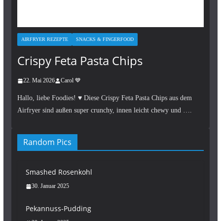
AIRFRYER REZEPTE
SNACKS & FINGERFOOD
Crispy Feta Pasta Chips
22. Mai 2026
Carol 💙
Hallo, liebe Foodies! ♥︎ Diese Crispy Feta Pasta Chips aus dem
Airfryer sind außen super crunchy, innen leicht chewy und ….
Random Pics
Smashed Rosenkohl
30. Januar 2025
Pekannuss-Pudding