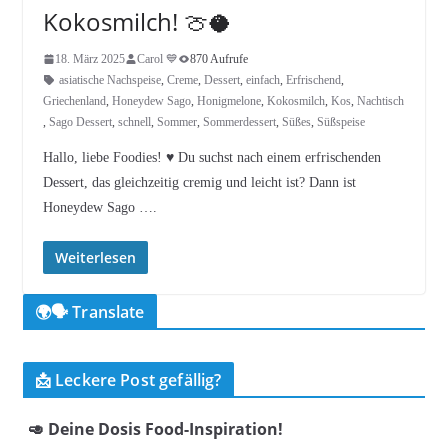
Kokosmilch! 🍈🥥
18. März 2025
Carol 💙
870 Aufrufe
asiatische Nachspeise
,
Creme
,
Dessert
,
einfach
,
Erfrischend
,
Griechenland
,
Honeydew Sago
,
Honigmelone
,
Kokosmilch
,
Kos
,
Nachtisch
,
Sago Dessert
,
schnell
,
Sommer
,
Sommerdessert
,
Süßes
,
Süßspeise
Hallo, liebe Foodies! ♥︎ Du suchst nach einem erfrischenden
Dessert, das gleichzeitig cremig und leicht ist? Dann ist
Honeydew Sago ….
Weiterlesen
🌍🗣️ Translate
📩 Leckere Post gefällig?
🥑 Deine Dosis Food-Inspiration!