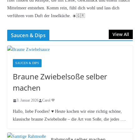
Hier findest du Rezepte, die mit Liebe, Geschmack und einem Hauch
Mittelmeer entstehen. Komm rein, fühl dich wohl und lass dich
verführen vom Duft der Inselküche. ☀️🇬🇷
View All
Saucen & Dips
SAUCEN & DIPS
Braune Zwiebelsoße selber
machen
3. Januar 2026
Carol 💙
Hallo, liebe Foodies! ♥︎ Heute kochen wir eine richtig schöne,
klassische braune Zwiebelsoße – die Art von Soße, die jedes ….
Rahmsoße selber machen