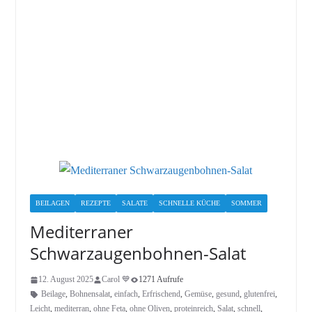
BEILAGEN
REZEPTE
SALATE
SCHNELLE KÜCHE
SOMMER
Mediterraner
Schwarzaugenbohnen-Salat
12. August 2025
Carol 💙
1271 Aufrufe
Beilage
,
Bohnensalat
,
einfach
,
Erfrischend
,
Gemüse
,
gesund
,
glutenfrei
,
Leicht
,
mediterran
,
ohne Feta
,
ohne Oliven
,
proteinreich
,
Salat
,
schnell
,