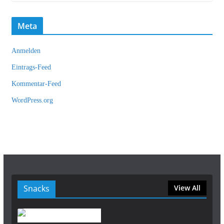
Meta
Anmelden
Eintrags-Feed
Kommentar-Feed
WordPress.org
Snacks
View All