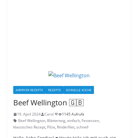
AIRFRYER REZEPTE
REZEPTE
SCHNELLE KÜCHE
Beef Wellington 🇬🇧
19. April 2024
Carol 💙
1145 Aufrufe
Beef Wellington
,
Blätterteig
,
einfach
,
Festessen
,
klassisches Rezept
,
Pilze
,
Rinderfilet
,
schnell
Hallo, liebe Foodies! ♥︎ Heute teile ich mit euch ein