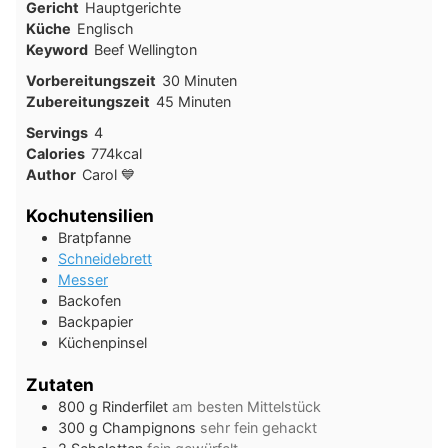
Gericht
Hauptgerichte
Küche
Englisch
Keyword
Beef Wellington
Minuten
Vorbereitungszeit
30
Minuten
Minuten
Zubereitungszeit
45
Minuten
Servings
4
Calories
774
kcal
Author
Carol 💙
Kochutensilien
Bratpfanne
Schneidebrett
Messer
Backofen
Backpapier
Küchenpinsel
Zutaten
800
g
Rinderfilet
am besten Mittelstück
300
g
Champignons
sehr fein gehackt