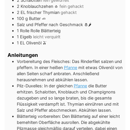
2
Schalotten
fein gewürfelt
2
Knoblauchzehen 🧄
fein gehackt
2
EL
frischer Thymian
gehackt
100
g
Butter 🧈
Salz und Pfeffer nach Geschmack 🧂🌶️
1
Rolle
Rolle Blätterteig
1
Eigelb
leicht verquirlt
1
EL
Olivenöl 🫒
Anleitungen
Vorbereitung des Fleisches: Das Rinderfilet salzen und
pfeffern. In einer heißen
Pfanne
mit etwas Olivenöl von
allen Seiten scharf anbraten. Anschließend
herausnehmen und abkühlen lassen.
Pilz-Duxelles: In der gleichen
Pfanne
die Butter
erhitzen. Schalotten, Knoblauch und Champignons
dazugeben und so lange braten, bis die gesamte
Flüssigkeit verdampft ist. Thymian einrühren und mit
Salz und Pfeffer abschmecken. Abkühlen lassen.
Blätterteig vorbereiten: Den Blätterteig auf einer leicht
bemehlten Oberfläche ausrollen. Die abgekühlte
Pilzmasse gleichmäßig darauf verteilen, dabei einen