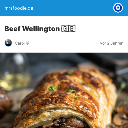
mrsfoodie.de
Beef Wellington 🇬🇧
Carol 💙
vor 2 Jahren