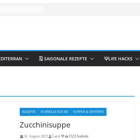
EDITERRAN
🗓️ SAISONALE REZEPTE
💡LIFE HACKS
REZEPTE
SCHNELLE KÜCHE
SUPPEN & EINTÖPFE
Zucchinisuppe
24. August 2021
Carol 💙
1523 Aufrufe