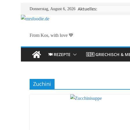
Zum
Aktuelles:
Donnerstag, August 6, 2026
Inhalt
springen
From Kos, with love 💙
🍽️ REZEPTE
🇬🇷 GRIECHISCH & M
Zuchini