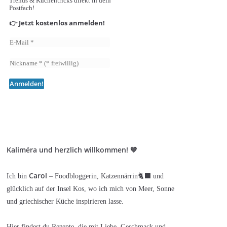
Trends & Küchentricks direkt in dein
Postfach!
👉 Jetzt kostenlos anmelden!
Kaliméra und herzlich willkommen! 💙
Carol
Ich bin
– Foodbloggerin, Katzennärrin🐈‍⬛ und
glücklich auf der Insel Kos, wo ich mich von Meer, Sonne
und griechischer Küche inspirieren lasse.
Hier findest du Rezepte, die mit Liebe, Geschmack und