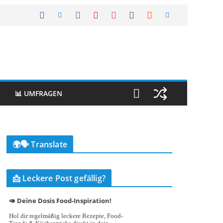
📊 UMFRAGEN
🌍🗣️ Translate
📩 Leckere Post gefällig?
🥑 Deine Dosis Food-Inspiration!
Hol dir regelmäßig leckere Rezepte, Food-