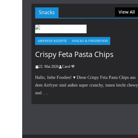
Snacks
View All
AIRFRYER REZEPTE
SNACKS & FINGERFOOD
Crispy Feta Pasta Chips
22. Mai 2026
Carol 💙
Hallo, liebe Foodies! ♥︎ Diese Crispy Feta Pasta Chips aus
dem Airfryer sind außen super crunchy, innen leicht chewy
und ….