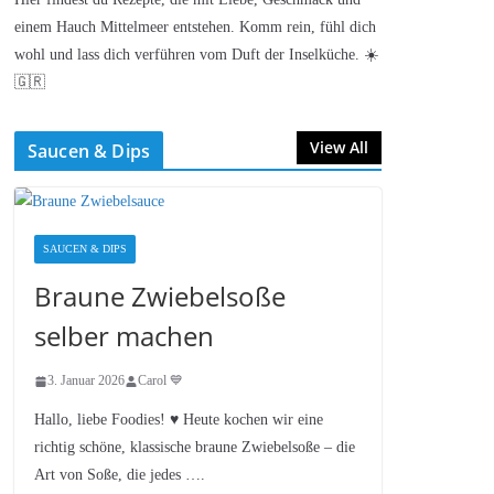
einem Hauch Mittelmeer entstehen. Komm rein, fühl dich
wohl und lass dich verführen vom Duft der Inselküche. ☀️
🇬🇷
View All
Saucen & Dips
SAUCEN & DIPS
Braune Zwiebelsoße
selber machen
3. Januar 2026
Carol 💙
Hallo, liebe Foodies! ♥︎ Heute kochen wir eine
richtig schöne, klassische braune Zwiebelsoße – die
Art von Soße, die jedes ….