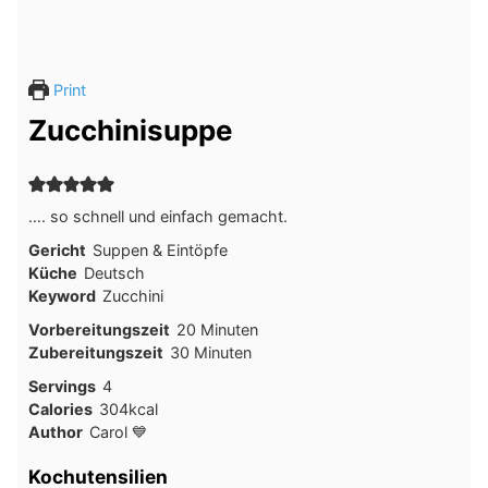
Print
Zucchinisuppe
…. so schnell und einfach gemacht.
Gericht
Suppen & Eintöpfe
Küche
Deutsch
Keyword
Zucchini
Minuten
Vorbereitungszeit
20
Minuten
Minuten
Zubereitungszeit
30
Minuten
Servings
4
Calories
304
kcal
Author
Carol 💙
Kochutensilien