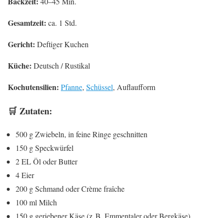
Backzeit:
40–45 Min.
Gesamtzeit:
ca. 1 Std.
Gericht:
Deftiger Kuchen
Küche:
Deutsch / Rustikal
Kochutensilien:
Pfanne
,
Schüssel
, Auflaufform
🛒 Zutaten:
500 g Zwiebeln, in feine Ringe geschnitten
150 g Speckwürfel
2 EL Öl oder Butter
4 Eier
200 g Schmand oder Crème fraîche
100 ml Milch
150 g geriebener Käse (z. B. Emmentaler oder Bergkäse)