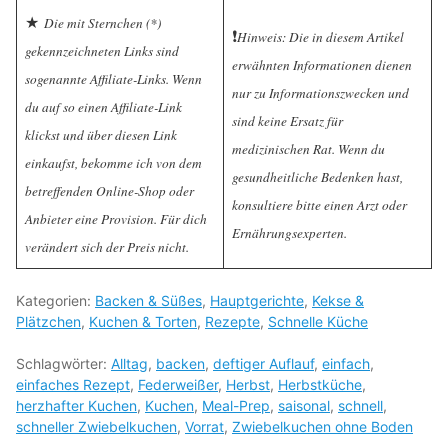
★
Die mit Sternchen (*)
❗️
Hinweis: Die in diesem Artikel
gekennzeichneten Links sind
erwähnten Informationen dienen
sogenannte Affiliate-Links. Wenn
nur zu Informationszwecken und
du auf so einen Affiliate-Link
sind keine Ersatz für
klickst und über diesen Link
medizinischen Rat. Wenn du
einkaufst, bekomme ich von dem
gesundheitliche Bedenken hast,
betreffenden Online-Shop oder
konsultiere bitte einen Arzt oder
Anbieter eine Provision. Für dich
Ernährungsexperten.
verändert sich der Preis nicht.
Kategorien:
Backen & Süßes
,
Hauptgerichte
,
Kekse &
Plätzchen
,
Kuchen & Torten
,
Rezepte
,
Schnelle Küche
Schlagwörter:
Alltag
,
backen
,
deftiger Auflauf
,
einfach
,
einfaches Rezept
,
Federweißer
,
Herbst
,
Herbstküche
,
herzhafter Kuchen
,
Kuchen
,
Meal-Prep
,
saisonal
,
schnell
,
schneller Zwiebelkuchen
,
Vorrat
,
Zwiebelkuchen ohne Boden