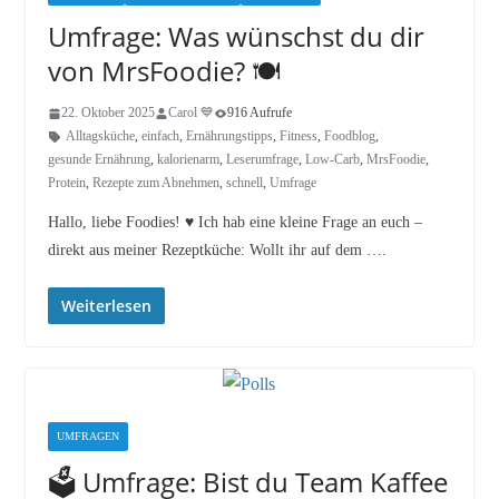
Umfrage: Was wünschst du dir
von MrsFoodie? 🍽️
22. Oktober 2025
Carol 💙
916 Aufrufe
Alltagsküche
,
einfach
,
Ernährungstipps
,
Fitness
,
Foodblog
,
gesunde Ernährung
,
kalorienarm
,
Leserumfrage
,
Low-Carb
,
MrsFoodie
,
Protein
,
Rezepte zum Abnehmen
,
schnell
,
Umfrage
Hallo, liebe Foodies! ♥︎ Ich hab eine kleine Frage an euch –
direkt aus meiner Rezeptküche: Wollt ihr auf dem ….
Weiterlesen
UMFRAGEN
🗳️ Umfrage: Bist du Team Kaffee