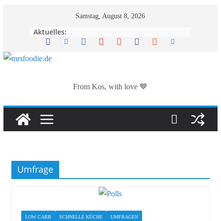
Zum
Samstag, August 8, 2026
Inhalt
Aktuelles:
springen
From Kos, with love 💙
Umfrage
LOW CARB
SCHNELLE KÜCHE
UMFRAGEN