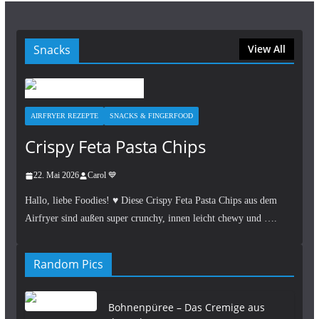
Snacks
View All
AIRFRYER REZEPTE
SNACKS & FINGERFOOD
Crispy Feta Pasta Chips
22. Mai 2026
Carol 💙
Hallo, liebe Foodies! ♥︎ Diese Crispy Feta Pasta Chips aus dem
Airfryer sind außen super crunchy, innen leicht chewy und ….
Random Pics
Bohnenpüree – Das Cremige aus