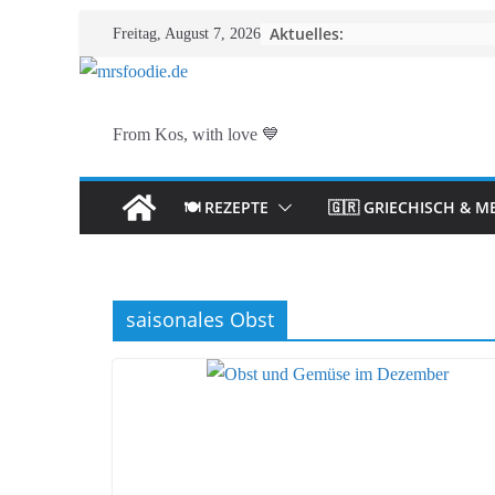
Zum
Aktuelles:
Freitag, August 7, 2026
Inhalt
springen
From Kos, with love 💙
🍽️ REZEPTE
🇬🇷 GRIECHISCH & M
saisonales Obst