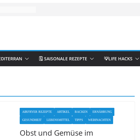
EDITERRAN
🗓️ SAISONALE REZEPTE
💡LIFE HACKS
AIRFRYER REZEPTE
ARTIKEL
BACKEN
ERNÄHRUNG
GESUNDHEIT
LEBENSMITTEL
TIPPS
WEIHNACHTEN
Obst und Gemüse im