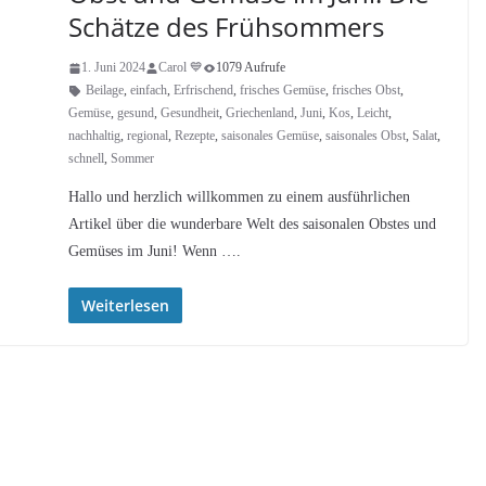
Schätze des Frühsommers
1. Juni 2024
Carol 💙
1079 Aufrufe
Beilage
,
einfach
,
Erfrischend
,
frisches Gemüse
,
frisches Obst
,
Gemüse
,
gesund
,
Gesundheit
,
Griechenland
,
Juni
,
Kos
,
Leicht
,
nachhaltig
,
regional
,
Rezepte
,
saisonales Gemüse
,
saisonales Obst
,
Salat
,
schnell
,
Sommer
Hallo und herzlich willkommen zu einem ausführlichen
Artikel über die wunderbare Welt des saisonalen Obstes und
Gemüses im Juni! Wenn ….
Weiterlesen