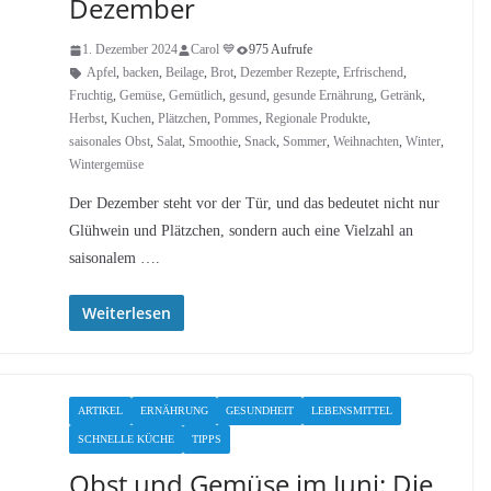
Dezember
1. Dezember 2024
Carol 💙
975 Aufrufe
Apfel
,
backen
,
Beilage
,
Brot
,
Dezember Rezepte
,
Erfrischend
,
Fruchtig
,
Gemüse
,
Gemütlich
,
gesund
,
gesunde Ernährung
,
Getränk
,
Herbst
,
Kuchen
,
Plätzchen
,
Pommes
,
Regionale Produkte
,
saisonales Obst
,
Salat
,
Smoothie
,
Snack
,
Sommer
,
Weihnachten
,
Winter
,
Wintergemüse
Der Dezember steht vor der Tür, und das bedeutet nicht nur
Glühwein und Plätzchen, sondern auch eine Vielzahl an
saisonalem ….
Weiterlesen
ARTIKEL
ERNÄHRUNG
GESUNDHEIT
LEBENSMITTEL
SCHNELLE KÜCHE
TIPPS
Obst und Gemüse im Juni: Die