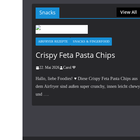
Snacks
View All
AIRFRYER REZEPTE
SNACKS & FINGERFOOD
Crispy Feta Pasta Chips
22. Mai 2026
Carol 💙
Hallo, liebe Foodies! ♥︎ Diese Crispy Feta Pasta Chips aus
dem Airfryer sind außen super crunchy, innen leicht chewy
und ….