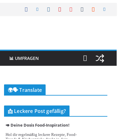
📊 UMFRAGEN
🌍🗣️ Translate
📩 Leckere Post gefällig?
🥑 Deine Dosis Food-Inspiration!
Hol dir regelmäßig leckere Rezepte, Food-