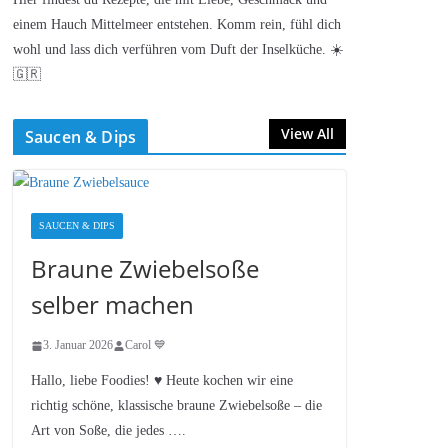
einem Hauch Mittelmeer entstehen. Komm rein, fühl dich
wohl und lass dich verführen vom Duft der Inselküche. ☀️
🇬🇷
View All
Saucen & Dips
SAUCEN & DIPS
Braune Zwiebelsoße
selber machen
3. Januar 2026
Carol 💙
Hallo, liebe Foodies! ♥︎ Heute kochen wir eine
richtig schöne, klassische braune Zwiebelsoße – die
Art von Soße, die jedes ….