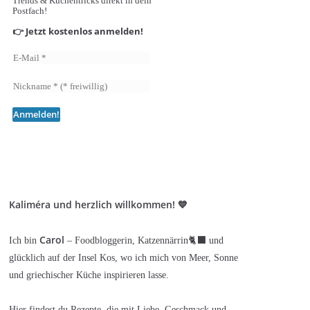
Trends & Küchentricks direkt in dein
Postfach!
👉 Jetzt kostenlos anmelden!
Kaliméra und herzlich willkommen! 💙
Carol
Ich bin
– Foodbloggerin, Katzennärrin🐈‍⬛ und
glücklich auf der Insel Kos, wo ich mich von Meer, Sonne
und griechischer Küche inspirieren lasse.
Hier findest du Rezepte, die mit Liebe, Geschmack und