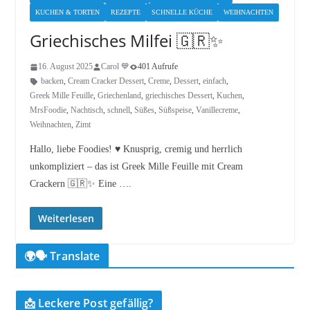
KUCHEN & TORTEN
REZEPTE
SCHNELLE KÜCHE
WEIHNACHTEN
Griechisches Milfei 🇬🇷✨
16. August 2025
Carol 💙
401 Aufrufe
backen
,
Cream Cracker Dessert
,
Creme
,
Dessert
,
einfach
,
Greek Mille Feuille
,
Griechenland
,
griechisches Dessert
,
Kuchen
,
MrsFoodie
,
Nachtisch
,
schnell
,
Süßes
,
Süßspeise
,
Vanillecreme
,
Weihnachten
,
Zimt
Hallo, liebe Foodies! ♥︎ Knusprig, cremig und herrlich
unkompliziert – das ist Greek Mille Feuille mit Cream
Crackern 🇬🇷✨ Eine ….
Weiterlesen
🌍🗣️ Translate
📩 Leckere Post gefällig?