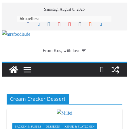
Zum
Samstag, August 8, 2026
Inhalt
Aktuelles:
springen
From Kos, with love 💙
Cream Cracker Dessert
BACKEN & SÜSSES
DESSERTS
KEKSE & PLÄTZCHEN