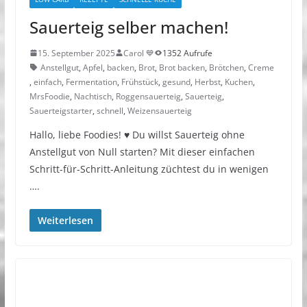
Sauerteig selber machen!
15. September 2025
Carol 💙
1352 Aufrufe
Anstellgut
,
Apfel
,
backen
,
Brot
,
Brot backen
,
Brötchen
,
Creme
,
einfach
,
Fermentation
,
Frühstück
,
gesund
,
Herbst
,
Kuchen
,
MrsFoodie
,
Nachtisch
,
Roggensauerteig
,
Sauerteig
,
Sauerteigstarter
,
schnell
,
Weizensauerteig
Hallo, liebe Foodies! ♥︎ Du willst Sauerteig ohne
Anstellgut von Null starten? Mit dieser einfachen
Schritt-für-Schritt-Anleitung züchtest du in wenigen
….
Weiterlesen