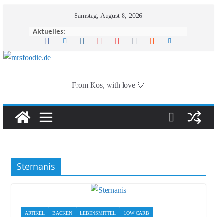
Zum
Samstag, August 8, 2026
Inhalt
Aktuelles:
springen
From Kos, with love 💙
Sternanis
ARTIKEL
BACKEN
LEBENSMITTEL
LOW CARB