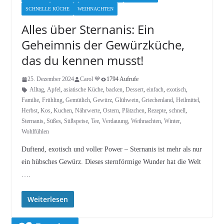
SCHNELLE KÜCHE
WEIHNACHTEN
Alles über Sternanis: Ein
Geheimnis der Gewürzküche,
das du kennen musst!
25. Dezember 2024
Carol 💙
1794 Aufrufe
Alltag
,
Apfel
,
asiatische Küche
,
backen
,
Dessert
,
einfach
,
exotisch
,
Familie
,
Frühling
,
Gemütlich
,
Gewürz
,
Glühwein
,
Griechenland
,
Heilmittel
,
Herbst
,
Kos
,
Kuchen
,
Nährwerte
,
Ostern
,
Plätzchen
,
Rezepte
,
schnell
,
Sternanis
,
Süßes
,
Süßspeise
,
Tee
,
Verdauung
,
Weihnachten
,
Winter
,
Wohlfühlen
Duftend, exotisch und voller Power – Sternanis ist mehr als nur
ein hübsches Gewürz. Dieses sternförmige Wunder hat die Welt
….
Weiterlesen