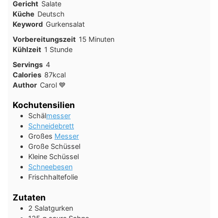
Gericht
Salate
Küche
Deutsch
Keyword
Gurkensalat
Minuten
Vorbereitungszeit
15
Minuten
Stunde
Kühlzeit
1
Stunde
Servings
4
Calories
87
kcal
Author
Carol 💙
Kochutensilien
Schäl
messer
Schneidebrett
Großes
Messer
Große Schüssel
Kleine Schüssel
Schneebesen
Frischhaltefolie
Zutaten
2
Salatgurken