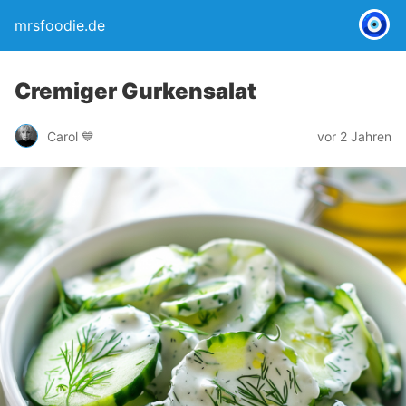
mrsfoodie.de
Cremiger Gurkensalat
Carol 💙
vor 2 Jahren