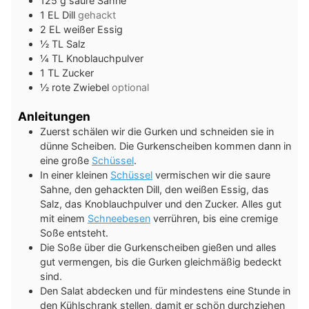
125
g
saure Sahne
1
EL
Dill
gehackt
2
EL
weißer Essig
½
TL
Salz
¼
TL
Knoblauchpulver
1
TL
Zucker
½
rote Zwiebel
optional
Anleitungen
Zuerst schälen wir die Gurken und schneiden sie in
dünne Scheiben. Die Gurkenscheiben kommen dann in
eine große
Schüssel
.
In einer kleinen
Schüssel
vermischen wir die saure
Sahne, den gehackten Dill, den weißen Essig, das
Salz, das Knoblauchpulver und den Zucker. Alles gut
mit einem
Schneebesen
verrühren, bis eine cremige
Soße entsteht.
Die Soße über die Gurkenscheiben gießen und alles
gut vermengen, bis die Gurken gleichmäßig bedeckt
sind.
Den Salat abdecken und für mindestens eine Stunde in
den Kühlschrank stellen, damit er schön durchziehen