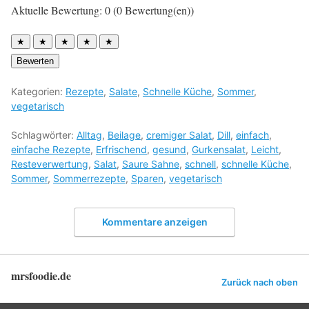
Aktuelle Bewertung: 0 (0 Bewertung(en))
★
★
★
★
★
Bewerten
Kategorien:
Rezepte
,
Salate
,
Schnelle Küche
,
Sommer
,
vegetarisch
Schlagwörter:
Alltag
,
Beilage
,
cremiger Salat
,
Dill
,
einfach
,
einfache Rezepte
,
Erfrischend
,
gesund
,
Gurkensalat
,
Leicht
,
Resteverwertung
,
Salat
,
Saure Sahne
,
schnell
,
schnelle Küche
,
Sommer
,
Sommerrezepte
,
Sparen
,
vegetarisch
Kommentare anzeigen
mrsfoodie.de
Zurück nach oben