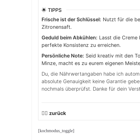
🌟 TIPPS
Frische ist der Schlüssel:
Nutzt für die b
Zitronensaft.
Geduld beim Abkühlen:
Lasst die Creme k
perfekte Konsistenz zu erreichen.
Persönliche Note:
Seid kreativ mit den T
Minze, macht es zu eurem eigenen Meist
Du, die Nährwertangaben habe ich automatisch berechnen lassen. Leider kann ich für die
absolute Genauigkeit keine Garantie geb
nochmals überprüfst. Danke für dein Verst
👉🏻 zurück
[kochmodus_toggle]