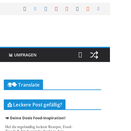
📊 UMFRAGEN
🌍🗣️ Translate
📩 Leckere Post gefällig?
🥑 Deine Dosis Food-Inspiration!
Hol dir regelmäßig leckere Rezepte, Food-