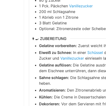
80
g
Zucker
1
Pck.
Päckchen
Vanillezucker
200
ml
Schlagsahne
1
Abrieb von 1 Zitrone
3
Blatt
Gelatine
Optional: Zitronenzeste oder Scheib
👩‍🍳 ZUBEREITUNG
Gelatine vorbereiten:
Zuerst weicht ih
Eiweiß zu Schnee:
In einer
Schüssel
d
Zucker und
Vanillezucker
einrieseln l
Gelatine auflösen:
Die Gelatine ausd
dem Eischnee unterrühren, dann dies
Sahne schlagen:
Die Schlagsahne ste
heben.
Aromatisieren:
Den Zitronenabrieb un
Kühlen:
Die Creme in Dessertschalen f
Dekorieren:
Vor dem Servieren mit fr