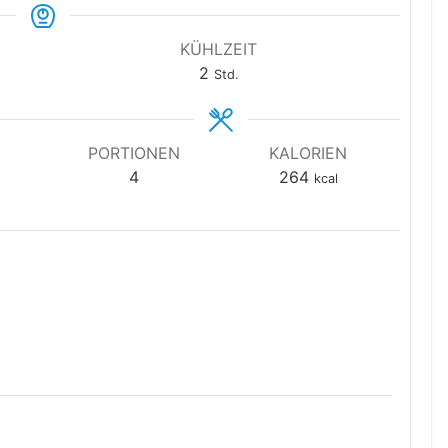
KÜHLZEIT
Stunden
2
Std.
PORTIONEN
KALORIEN
4
264
kcal