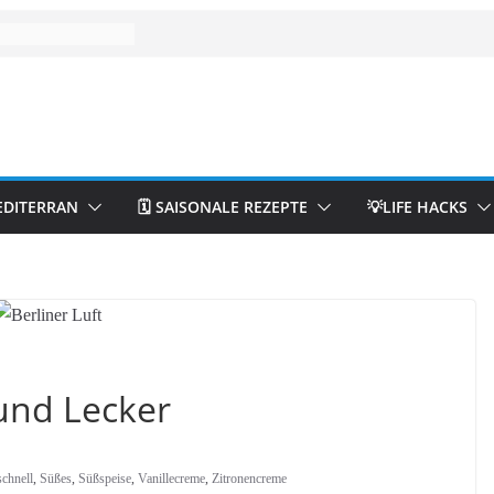
EDITERRAN
🗓️ SAISONALE REZEPTE
💡LIFE HACKS
 und Lecker
schnell
,
Süßes
,
Süßspeise
,
Vanillecreme
,
Zitronencreme