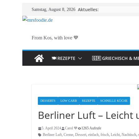
Zum
Aktuelles:
Samstag, August 8, 2026
Inhalt
springen
From Kos, with love 💙
🍽️ REZEPTE
🇬🇷 GRIECHISCH & M
DESSERTS
LOW CARB
REZEPTE
SCHNELLE KÜCHE
Berliner Luft – Leicht
5. April 2024
Carol 💙
1265 Aufrufe
Berliner Luft
,
Creme
,
Dessert
,
einfach
,
frisch
,
Leicht
,
Nachtisch
,