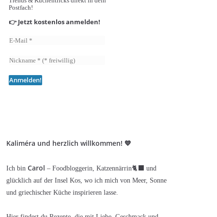
Trends & Küchentricks direkt in dein
Postfach!
👉 Jetzt kostenlos anmelden!
Kaliméra und herzlich willkommen! 💙
Carol
Ich bin
– Foodbloggerin, Katzennärrin🐈‍⬛ und
glücklich auf der Insel Kos, wo ich mich von Meer, Sonne
und griechischer Küche inspirieren lasse.
Hier findest du Rezepte, die mit Liebe, Geschmack und