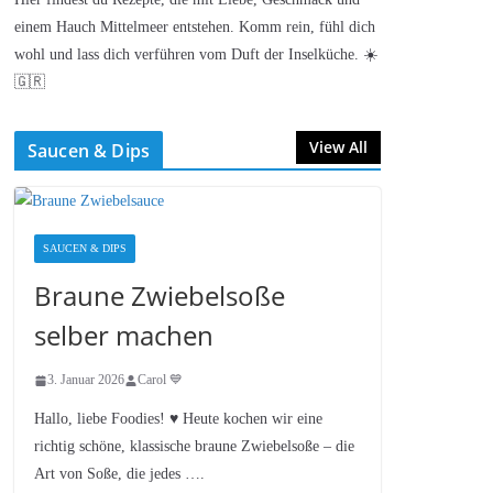
einem Hauch Mittelmeer entstehen. Komm rein, fühl dich
wohl und lass dich verführen vom Duft der Inselküche. ☀️
🇬🇷
View All
Saucen & Dips
SAUCEN & DIPS
Braune Zwiebelsoße
selber machen
3. Januar 2026
Carol 💙
Hallo, liebe Foodies! ♥︎ Heute kochen wir eine
richtig schöne, klassische braune Zwiebelsoße – die
Art von Soße, die jedes ….