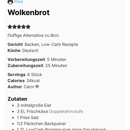
Print
Wolkenbrot
Fluffige Alternative zu Brot.
Gericht
Backen, Low-Carb Rezepte
Küche
Deutsch
Minuten
Vorbereitungszeit
5
Minuten
Minuten
Zubereitungszeit
25
Minuten
Servings
6
Stück
Calories
34
kcal
Author
Carol 💙
Zutaten
3
mittelgroße Eier
3
EL
Frischkäse
Doppelrahmstufe
1
Prise Salz
1/2
Päckchen Backpulver
1
TL
LowCarb Proteinpulver ohne Geschmack