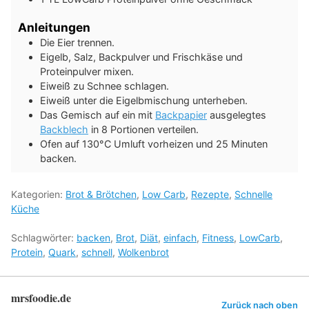
Anleitungen
Die Eier trennen.
Eigelb, Salz, Backpulver und Frischkäse und
Proteinpulver mixen.
Eiweiß zu Schnee schlagen.
Eiweiß unter die Eigelbmischung unterheben.
Das Gemisch auf ein mit
Backpapier
ausgelegtes
Backblech
in 8 Portionen verteilen.
Ofen auf 130°C Umluft vorheizen und 25 Minuten
backen.
Kategorien:
Brot & Brötchen
,
Low Carb
,
Rezepte
,
Schnelle
Küche
Schlagwörter:
backen
,
Brot
,
Diät
,
einfach
,
Fitness
,
LowCarb
,
Protein
,
Quark
,
schnell
,
Wolkenbrot
mrsfoodie.de
Zurück nach oben