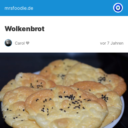
mrsfoodie.de
Wolkenbrot
Carol 💙
vor 7 Jahren